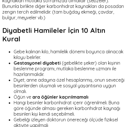
kaynakları mutlaka soframızda olmalıdır (sebzeler).
Bununla birlikte diğer karbonhidrat kaynakları da posadan
zengin tercih edilmelidir. (tam buğday ekmeği, çavdar,
bulgur, meyveler vb.)
Diyabetli Hamileler İçin 10 Altın
Kural
Gebe kalınan kilo, hamilelik dönemi boyunca alınacak
kiloyu belirler.
Gestasyonel diyabeti
(gebelikte şeker) olan kişinin
beslenme programı, mutlaka beslenme uzmanı ile
hazırlanmalıdır.
Diyet; anne adayına özel hesaplanmış, onun seveceği
besinlerden oluşmalı ve sosyal yaşantısına uygun
olmalı.
Öğün ve
ara öğünler kaçırılmamalı
Hangi besinler karbonhidrat içerir öğrenilmeli. Buna
göre öğünde alması gereken karbonhidrat kaynağı
besinleri kişi kendi seçebilmeli.
Gebeliği izleyen doktorun önereceği ölçüde fiziksel
aktivite yapılmalı