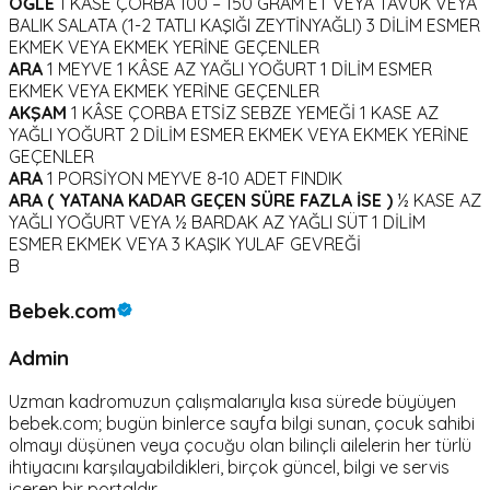
ÖĞLE
1 KÂSE ÇORBA 100 – 150 GRAM ET VEYA TAVUK VEYA
BALIK SALATA (1-2 TATLI KAŞIĞI ZEYTİNYAĞLI) 3 DİLİM ESMER
EKMEK VEYA EKMEK YERİNE GEÇENLER
ARA
1 MEYVE 1 KÂSE AZ YAĞLI YOĞURT 1 DİLİM ESMER
EKMEK VEYA EKMEK YERİNE GEÇENLER
AKŞAM
1 KÂSE ÇORBA ETSİZ SEBZE YEMEĞİ 1 KASE AZ
YAĞLI YOĞURT 2 DİLİM ESMER EKMEK VEYA EKMEK YERİNE
GEÇENLER
ARA
1 PORSİYON MEYVE 8-10 ADET FINDIK
ARA ( YATANA KADAR GEÇEN SÜRE FAZLA İSE )
½ KASE AZ
YAĞLI YOĞURT VEYA ½ BARDAK AZ YAĞLI SÜT 1 DİLİM
ESMER EKMEK VEYA 3 KAŞIK YULAF GEVREĞİ
B
Bebek.com
Admin
Uzman kadromuzun çalışmalarıyla kısa sürede büyüyen
bebek.com; bugün binlerce sayfa bilgi sunan, çocuk sahibi
olmayı düşünen veya çocuğu olan bilinçli ailelerin her türlü
ihtiyacını karşılayabildikleri, birçok güncel, bilgi ve servis
içeren bir portaldır.