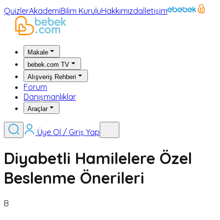
Quizler
Akademi
Bilim Kurulu
Hakkımızda
İletişim
Makale
bebek.com TV
Alışveriş Rehberi
Forum
Danışmanlıklar
Araçlar
Üye Ol / Giriş Yap
Diyabetli Hamilelere Özel
Beslenme Önerileri
B