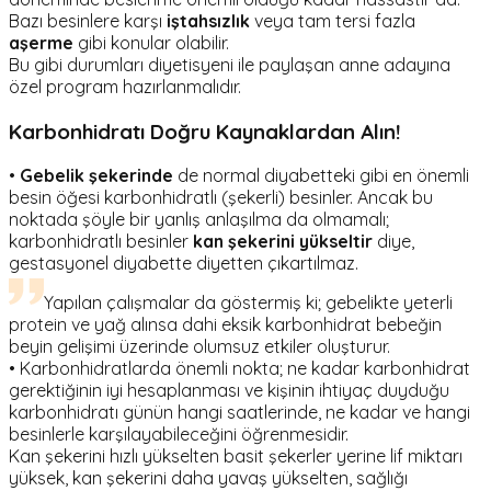
Bazı besinlere karşı
iştahsızlık
veya tam tersi fazla
aşerme
gibi konular olabilir.
Bu gibi durumları diyetisyeni ile paylaşan anne adayına
özel program hazırlanmalıdır.
Karbonhidratı Doğru Kaynaklardan Alın!
•
Gebelik şekerinde
de normal diyabetteki gibi en önemli
besin öğesi karbonhidratlı (şekerli) besinler. Ancak bu
noktada şöyle bir yanlış anlaşılma da olmamalı;
karbonhidratlı besinler
kan şekerini yükseltir
diye,
gestasyonel diyabette diyetten çıkartılmaz.
Yapılan çalışmalar da göstermiş ki; gebelikte yeterli
protein ve yağ alınsa dahi eksik karbonhidrat bebeğin
beyin gelişimi üzerinde olumsuz etkiler oluşturur.
• Karbonhidratlarda önemli nokta; ne kadar karbonhidrat
gerektiğinin iyi hesaplanması ve kişinin ihtiyaç duyduğu
karbonhidratı günün hangi saatlerinde, ne kadar ve hangi
besinlerle karşılayabileceğini öğrenmesidir.
Kan şekerini hızlı yükselten basit şekerler yerine lif miktarı
yüksek, kan şekerini daha yavaş yükselten, sağlığı