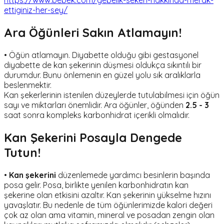
https://www.bebek.com/gebelik-sekeri-hakkinda-merak-
ettiginiz-her-sey/
Ara Öğünleri Sakın Atlamayın!
• Öğün atlamayın. Diyabette olduğu gibi gestasyonel
diyabette de kan şekerinin düşmesi oldukça sıkıntılı bir
durumdur. Bunu önlemenin en güzel yolu sık aralıklarla
beslenmektir.
Kan şekerlerinin istenilen düzeylerde tutulabilmesi için öğün
sayı ve miktarları önemlidir. Ara öğünler, öğünden
2.5 - 3
saat sonra kompleks karbonhidrat içerikli olmalıdır.
Kan Şekerini Posayla Dengede
Tutun!
•
Kan şekerini
düzenlemede yardımcı besinlerin başında
posa gelir. Posa, birlikte yenilen karbonhidratın kan
şekerine olan etkisini azaltır. Kan şekerinin yükselme hızını
yavaşlatır. Bu nedenle de tüm öğünlerimizde kalori değeri
çok az olan ama vitamin, mineral ve posadan zengin olan