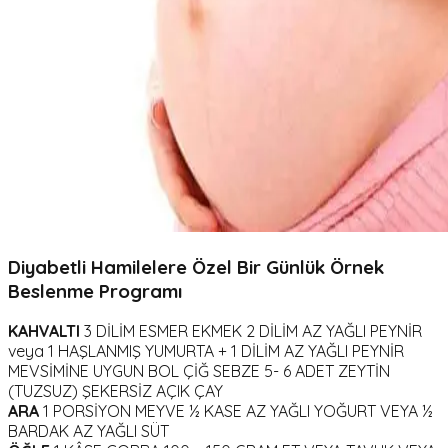
Diyabetli Hamilelere Özel Bir Günlük Örnek
Beslenme Programı
KAHVALTI
3 DİLİM ESMER EKMEK 2 DİLİM AZ YAĞLI PEYNİR
veya 1 HAŞLANMIŞ YUMURTA + 1 DİLİM AZ YAĞLI PEYNİR
MEVSİMİNE UYGUN BOL ÇİĞ SEBZE 5- 6 ADET ZEYTİN
(TUZSUZ) ŞEKERSİZ AÇIK ÇAY
ARA
1 PORSİYON MEYVE ½ KASE AZ YAĞLI YOĞURT VEYA ½
BARDAK AZ YAĞLI SÜT