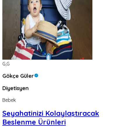
G,G
Gökçe Güler
Diyetisyen
Bebek
Seyahatinizi Kolaylaştıracak
Beslenme Ürünleri