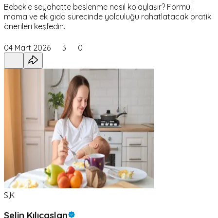
Bebekle seyahatte beslenme nasıl kolaylaşır? Formül
mama ve ek gıda sürecinde yolculuğu rahatlatacak pratik
önerileri keşfedin.
04 Mart 2026
3
0
S,K
Selin Kılıçaslan