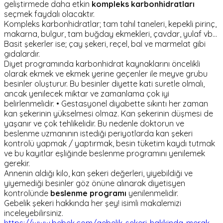
geliştirmede daha etkin
kompleks karbonhidratları
seçmek faydalı olacaktır.
Kompleks karbonhidratlar; tam tahıl taneleri, kepekli pirinç,
makarna, bulgur, tam buğday ekmekleri, çavdar, yulaf vb…
Basit şekerler ise; çay şekeri, reçel, bal ve marmelat gibi
gıdalardır.
Diyet programında karbonhidrat kaynaklarını öncelikli
olarak ekmek ve ekmek yerine geçenler ile meyve grubu
besinler oluşturur. Bu besinler diyette kati suretle olmalı,
ancak yenilecek miktar ve zamanlama çok iyi
belirlenmelidir. • Gestasyonel diyabette sıkıntı her zaman
kan şekerinin yükselmesi olmaz. Kan şekerinin düşmesi de
yaşanır ve çok tehlikelidir. Bu nedenle doktorun ve
beslenme uzmanının istediği periyotlarda kan şekeri
kontrolü yapmak / yaptırmak, besin tüketim kaydı tutmak
ve bu kayıtlar eşliğinde beslenme programını yenilemek
gerekir.
Annenin aldığı kilo, kan şekeri değerleri, yiyebildiği ve
yiyemediği besinler göz önüne alınarak diyetisyen
kontrolünde
beslenme programı
yenilenmelidir.
Gebelik şekeri hakkında her şey! isimli makalemizi
inceleyebilirsiniz.