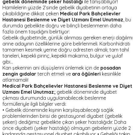
gebelik döneminde şeker hastalığı
ile tanışabiliyor!
Hamilelerin yüzde 2’sinde gebelik diyabetinin ortaya
çıkabildiğine dikkat çeken
Medical Park Bahçelievler
Hastanesi Beslenme ve Diyet Uzmanı Emel Unutmaz
, bu
durumda gebelikte doğru ve bilinçli beslenmenin daha
fazla önem taşıdığını belirtiyor:
Gebelik diyabetinde, günlük alınması gereken enerji dağılımı
anne adayının özelliklerine göre belirlenmeli. Karbonhidratı
tamamen kesmek yerine doğru adresten almalı; tam tahıl
taneleri, kepekli pirinç, kepekli makarna, bulgur ve yulaf
gibi…
Kan şekerinin ani düşüşlerini önlemek için de
posadan
zengin gıdalar
tercih etmeli ve
ara öğünleri
kesinlikle
atlamamalı!
Medical Park Bahçelievler Hastanesi Beslenme ve Diyet
Uzmanı Emel Unutmaz;
gebelik döneminde diyabet
çıkması durumunda uygulanabilecek beslenme
formülleriyle ilgili bilgiler verdi:
• Gebelik döneminde kişinin karşılaşabileceği sağlık
problemlerinden birisi de gestasyonel diyabet (gebelik
şekeri) dediğimiz gebelikte çıkan şeker hastalığıdır. Daha
önce diyabeti (şeker hastalığı) olmayan gebelerin yüzde 2
kadarında gestasyonel diyabet çıkabiliyor. • Gebeliği takip