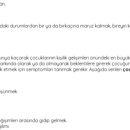
rı.
aki durumlardan bir ya da birkaçına maruz kalmak, bireyin kend
rıya kaçarak çocuklarının kişilik gelişimleri önündeki en büyük 
 farkında olarak ya da olmayarak beklentilere girerek çocuğun
fark etmek için semptomları tanımak gerekir. Aşağıda verilen
çoc
düşünmek.
eğişimleri arasında gidip gelmek.
limi.