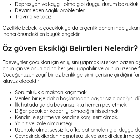
Depresyon ve kaygılı olma gibi duygu durum bozuklukla
Devam eden sağlık problemleri.
Travma ve taciz.
Özellikle bebeklik, çocukluk ya da ergenlik döneminde yukarıd
inancı önündeki en büyük engeldir.
Öz güven Eksikliği Belirtileri Nelerdir?
Ebeveynler çocukları için en iyisini yapmak isterken bazen aşı
onun için ve onun adına her şeyi yapabilir ve bunun üzerine
Çocuğunuzun zayıf bir öz benlik gelişimi içerisine girdiğini 
kılavuz olacaktır:
Sorumluluk almaktan kaçınmak.
Verilen bir işe daha başlamadan başarısız olacağını 
İlk hatada ya da başarısızlıkta hemen pes etmek.
Diğer çocuklar kadar iyi olmadığını hissetmek.
Kendini eleştirme ve kendine karşı sert olmak.
Yalnız ve izole olma isteği.
Üzüntülü olma, sessizlik, öfke patlamaları gibi duygu d
Çevresindekilerden hoşnutsuzluk ve sürekli eleştirme eği