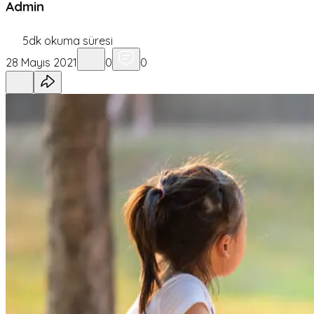
Admin
5
dk okuma süresi
28 Mayıs 2021
0
0