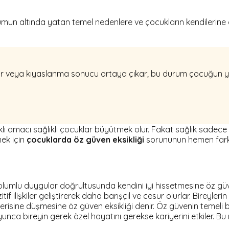
durumun altında yatan temel nedenlere ve çocukların kendilerin
tumlar veya kıyaslanma sonucu ortaya çıkar; bu durum çocuğun
i amacı sağlıklı çocuklar büyütmek olur. Fakat sağlık sadece
mek için
çocuklarda öz güven eksikliği
sorununun hemen fark e
bu olumlu duygular doğrultusunda kendini iyi hissetmesine öz güven
if ilişkiler geliştirerek daha barışçıl ve cesur olurlar. Bireyle
erisine düşmesine öz güven eksikliği denir. Öz güvenin temeli 
unca bireyin gerek özel hayatını gerekse kariyerini etkiler. B