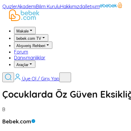
Quizler
Akademi
Bilim Kurulu
Hakkımızda
İletişim
Makale
bebek.com TV
Alışveriş Rehberi
Forum
Danışmanlıklar
Araçlar
Üye Ol / Giriş Yap
Çocuklarda Öz Güven Eksikli
B
Bebek.com