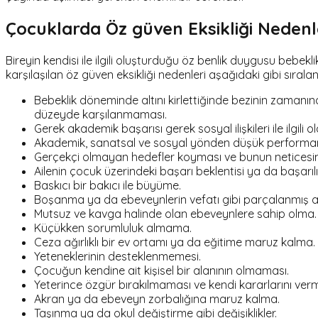
Çocuklarda Öz güven Eksikliği Nedenl
Bireyin kendisi ile ilgili oluşturduğu öz benlik duygusu bebeklikt
karşılaşılan öz güven eksikliği nedenleri aşağıdaki gibi sıralana
Bebeklik döneminde altını kirlettiğinde bezinin zamanı
düzeyde karşılanmaması.
Gerek akademik başarısı gerek sosyal ilişkileri ile ilgili o
Akademik, sanatsal ve sosyal yönden düşük performan
Gerçekçi olmayan hedefler koyması ve bunun neticesi
Ailenin çocuk üzerindeki başarı beklentisi ya da başarıl
Baskıcı bir bakıcı ile büyüme.
Boşanma ya da ebeveynlerin vefatı gibi parçalanmış a
Mutsuz ve kavga halinde olan ebeveynlere sahip olma.
Küçükken sorumluluk almama.
Ceza ağırlıklı bir ev ortamı ya da eğitime maruz kalma.
Yeteneklerinin desteklenmemesi.
Çocuğun kendine ait kişisel bir alanının olmaması.
Yeterince özgür bırakılmaması ve kendi kararlarını verm
Akran ya da ebeveyn zorbalığına maruz kalma.
Taşınma ya da okul değiştirme gibi değişiklikler.