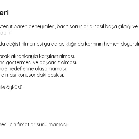
eri
en itibaren deneyimleri, basit sorunlarla nasıl başa çıktığı ve aldı
bilir.
nda değiştirilmemesi ya da acıktığında karnının hemen doyurul
larak akranlarıyla karşılaştırılması.
s göstermesi ve başarısız olması.
nde hedeflerine ulaşamaması.
ı olması konusundaki baskısı.
ile öyküsü.
esi için fırsatlar sunulmaması.