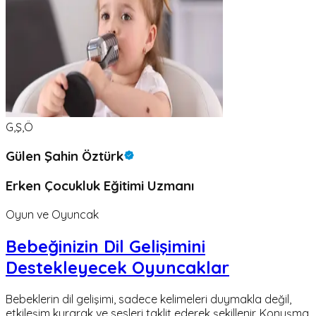
G,Ş,Ö
Gülen Şahin Öztürk
Erken Çocukluk Eğitimi Uzmanı
Oyun ve Oyuncak
Bebeğinizin Dil Gelişimini
Destekleyecek Oyuncaklar
Bebeklerin dil gelişimi, sadece kelimeleri duymakla değil,
etkileşim kurarak ve sesleri taklit ederek şekillenir. Konuşma