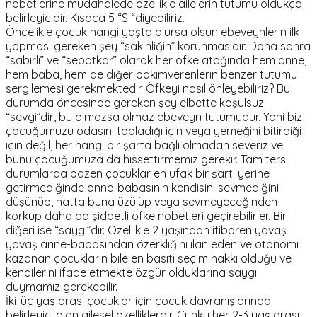
nöbetlerine müdahalede özellikle ailelerin tutumu oldukça
belirleyicidir. Kısaca 5 “S “diyebiliriz.
Öncelikle çocuk hangi yaşta olursa olsun ebeveynlerin ilk
yapması gereken şey “sakinliğin” korunmasıdır. Daha sonra
“sabırlı” ve “sebatkar” olarak her öfke atağında hem anne,
hem baba, hem de diğer bakımverenlerin benzer tutumu
sergilemesi gerekmektedir. Öfkeyi nasıl önleyebiliriz? Bu
durumda öncesinde gereken şey elbette koşulsuz
“sevgi”dir, bu olmazsa olmaz ebeveyn tutumudur. Yani biz
çocuğumuzu odasını topladığı için veya yemeğini bitirdiği
için değil, her hangi bir şarta bağlı olmadan severiz ve
bunu çocuğumuza da hissettirmemiz gerekir. Tam tersi
durumlarda bazen çocuklar en ufak bir şartı yerine
getirmediğinde anne-babasının kendisini sevmediğini
düşünüp, hatta buna üzülüp veya sevmeyeceğinden
korkup daha da şiddetli öfke nöbetleri geçirebilirler. Bir
diğeri ise “saygı”dır. Özellikle 2 yaşından itibaren yavaş
yavaş anne-babasından özerkliğini ilan eden ve otonomi
kazanan çocukların bile en basiti seçim hakkı olduğu ve
kendilerini ifade etmekte özgür olduklarına saygı
duymamız gerekebilir.
İki-üç yaş arası çocuklar için çocuk davranışlarında
belirleyici olan ailesel özelliklerdir. Çünkü her 2-3 yaş arası