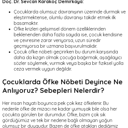
Doç. Dr. Sevcan Karakoç Demirkaya:
Çocuklarda olumsuz davranışının üzerinde durmak ve
eleştirmektense, olumlu davranışı takdir etmek ilk
basamaktır.
Öfke krizleri gelişimsel dönem özelliklerinden
beklenenden daha fazla sayıda ise, çocuk kendisine
ve çevresine zarar veriyorsa, uzun süredir
geçmiyorsa bir uzmana başvurulmalıdır.
Çocuk öfke nöbeti geçirirken bu durum karşısında
daha da kızgın olmak çocuğa bağırmak, aşağılayıcı
sözler söylemek, vurmak veya başka bir fiziksel yolla
ceza vermek uygun değildir.
Çocuklarda Öfke Nöbeti Deyince Ne
Anlıyoruz? Sebepleri Nelerdir?
Her insan hayatı boyunca pek çok kez öfkelenir. Bu
nedenle öfke de mizacı ne kadar yumuşak bile olsa her
çocukta görülen bir durumdur. Öfke, bizim çok sık
gördüğümüz ve tek bir nedene bağlı olmayan yoğun
olumsuz bir duygudur. Bazen de öfke atakları dediğimiz