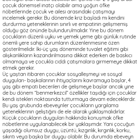
çocuk dönemsel inatçı olabilir ama yoğun öfke
nöbetlerinde çocuk ve ailesi arasındaki çatışmayı
incelemek gerekir. Bu dönemde kriz başladı mı kendini
durdurma yeteneklerinin sınırlı ve empatinin gelişmemiş
olduğu göz önünde bulundurulmalıdır. Yine bu dönem
çocukların düzenli uyku ve yemek yeme gibi günlük rutinde
önemli yere sahip durumların düzenlenmesine özen
gösterilmelidir. İki-üç yaş döneminde tuvalet eğitimi gibi
alışkanlıkların kazandırılmasına dikkat ederken de baskıcı
olmamaya ve çocukla ciddi çatışmalara girmemeye dikkat
etmek gerekir.
Üç yaştan itibaren çocuklar sosyalleşmeyi ve sosyal
duyguları- başkalarının ihtiyaçlarını kavramaya başlar, 4
yaş gibi empati becerileri de gelişmeye başlar ancak yine
de bu dönem “benmerkezcil” özellikler taşıdığı için çocuklar
kendi istekleri noktasında tutturmaya devam edeceklerdir.
Bu yaş grubunda ebeveynler çocukların yargılama
yeteneklerinin geliştiğini de ele alarak yaklaşmalıdırlar.
Küçük çocukların duyguları hakkında konuşmak öfke
nöbetlerine uygulanabilecek bir yaklaşımdır. Yani çocuğun
yaşadığı olumsuz duygu, üzüntü, kızgınlık, kırgınlık, korku,
sıkıntı veya başka bir duygu olabilir. Bu durumda ebeveyn