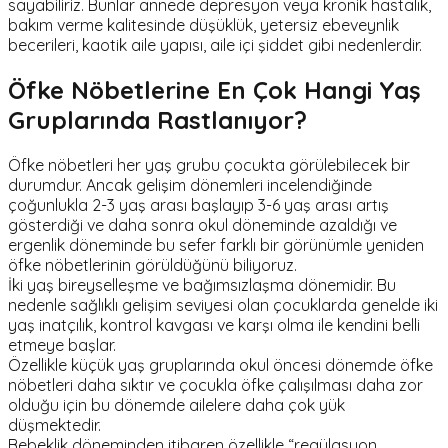
sayabiliriz. Bunlar annede depresyon veya kronik hastalık,
bakım verme kalitesinde düşüklük, yetersiz ebeveynlik
becerileri, kaotik aile yapısı, aile içi şiddet gibi nedenlerdir.
Öfke Nöbetlerine En Çok Hangi Yaş
Gruplarında Rastlanıyor?
Öfke nöbetleri her yaş grubu çocukta görülebilecek bir
durumdur. Ancak gelişim dönemleri incelendiğinde
çoğunlukla 2-3 yaş arası başlayıp 3-6 yaş arası artış
gösterdiği ve daha sonra okul döneminde azaldığı ve
ergenlik döneminde bu sefer farklı bir görünümle yeniden
öfke nöbetlerinin görüldüğünü biliyoruz.
İki yaş bireyselleşme ve bağımsızlaşma dönemidir. Bu
nedenle sağlıklı gelişim seviyesi olan çocuklarda genelde iki
yaş inatçılık, kontrol kavgası ve karşı olma ile kendini belli
etmeye başlar.
Özellikle küçük yaş gruplarında okul öncesi dönemde öfke
nöbetleri daha sıktır ve çocukla öfke çalışılması daha zor
olduğu için bu dönemde ailelere daha çok yük
düşmektedir.
Bebeklik döneminden itibaren özellikle “regülasyon