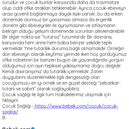
türüdür ve çocuk bunlar karşısında daha da travmatize
olup ciddi öfke atakları tetiklenebilir. Ayrıca çocuk-ebeveyn
arası güvenli bağlanmaya dayalı ilişki sarsılır, bu da erken
dönemde olumsuz bir yansıması olmasa da ergenlik
dönemi gibi ebeveynler ile ayrışmasının ve zıtlaşmanın
belirgin olduğu gelişim döneminde sorunları alevlendirebilir.
Bir diğer nokta ise “tutarsız” tutumlardır. Bir davranış
karşısında hem anne hem baba benzer şekilde tepki
vermelidir. Yine tutarlılık duruma bağlı olmamalıdır. Örneğin
dün ebeveyn olarak keyfimiz yerinde iken hoş gördüğümüz
öfke nöbetinin bir benzeri bugün de yaşandığında yorgun
olduğumuz için aşırı tepkisel yaklaşmamız doğru değildir.
Kendi davranışımız da tutarlılık içermelidir. Zaten
duygularını düzenlemekle ilgili dengesizliği olan
çocuğumuzu en iyi örnek ve en güzel desteği “sebatkar-
tutarlı ve sabırlı” olarak sağlayabiliriz.
Çocuk sağlığı ile ilgili tüm makalelerimiz ulaşmak için
tıklayın!
Çocuk Sağlığı -
https://www.bebek.com/cocuk/cocuk-
sagligi/
B