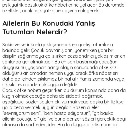
psikiyatrik bozukluk öfke nöbetlerine yol açar. Bu durumda
özellikle çocuk psikiyatrisine başvurmak gerekir.
Ailelerin Bu Konudaki Yanlış
Tutumları Nelerdir?
Sakin ve serinkanlı yaklaşmamak en yanlış tutumların
başında gelir. Çocuk davranışlarını yönetirken yani bir
disiplin sağlanmaya çalışılırken cezalandırıcı yaklaşımlar en
sonlarda yer almaktadır. Bu en son basamağı çocuğun
duygusunu, yaşanan hangi olayın sonucunda öfke krizi
olduğunu anlamadan hemen uygularsak öfke nöbetleri
daha da içinden çıkılamaz bir hal alır. Yanlış zamanda veya
sık sık cezalandırmak uygun değildir.
Çocuk öfke nöbeti geçirirken bu durum karşısında daha da
kızgın olmak çocuğa daha da şiddetli bağırmak,
aşağılayıcı sözler söylemek, vurmak veya başka bir fiziksel
yolla ceza vermek uygun değildir. Bazen aileler
“sevmiyorum seni”, “beni hasta ediyorsun”, “git başka
ailenin çocuğu ol” gibi ve buna benzer sözleri gerçeklik payı
olmasa da sarf edebilirler. Bu da duygusal istismarın bir