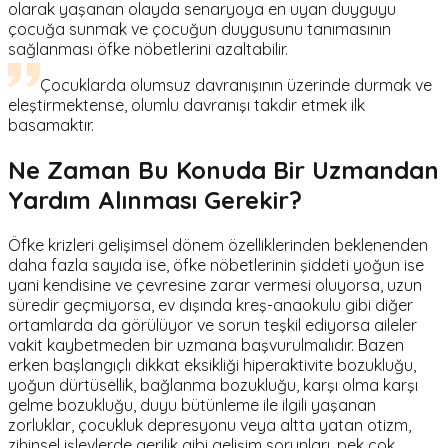
olarak yaşanan olayda senaryoya en uyan duyguyu
çocuğa sunmak ve çocuğun duygusunu tanımasının
sağlanması öfke nöbetlerini azaltabilir.
Çocuklarda olumsuz davranışının üzerinde durmak ve
eleştirmektense, olumlu davranışı takdir etmek ilk
basamaktır.
Ne Zaman Bu Konuda Bir Uzmandan
Yardım Alınması Gerekir?
Öfke krizleri gelişimsel dönem özelliklerinden beklenenden
daha fazla sayıda ise, öfke nöbetlerinin şiddeti yoğun ise
yani kendisine ve çevresine zarar vermesi oluyorsa, uzun
süredir geçmiyorsa, ev dışında kreş-anaokulu gibi diğer
ortamlarda da görülüyor ve sorun teşkil ediyorsa aileler
vakit kaybetmeden bir uzmana başvurulmalıdır. Bazen
erken başlangıçlı dikkat eksikliği hiperaktivite bozukluğu,
yoğun dürtüsellik, bağlanma bozukluğu, karşı olma karşı
gelme bozukluğu, duyu bütünleme ile ilgili yaşanan
zorluklar, çocukluk depresyonu veya altta yatan otizm,
zihinsel işlevlerde gerilik gibi gelişim sorunları, pek çok