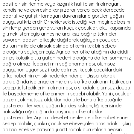
basit bir sinirlenme veya kızgınlık hali ile sınırlı olmayan,
kendisine ve çevresine karşı zarar verebilecek derecede
abartılı ve yatıştırılamayan davranışlarla görülen yoğun
duygusal krizlerdir Örneklersek; istediği verilmeyince başını
sinirlenip yerden yere vuran küçük çocuklar, okul kapısında
gitmek istemeyip annesine aralıksız bağırıp tekmeler
savuran, odasını öfkeyle dağıtarak ağlayan çocuklar...
Bu tanımı ile ele alırsak aslında öfkenin tek bir sebebi
olduğunu söyleyemeyiz. Ayrıca her öfke atağının da ciddi
bir psikolojik altta yatan nedeni olduğunu da ileri sürmemiz
doğru olmaz. İçdenetimin sağlanamaması, olumsuz
duygunun uygunsuz ifade edilmesi küçük çocuklardaki
öfke nöbetinin en sık nedenlerindendir. Dışsal olarak
bakıldığında ise engellenme en sık öfke ataklarını tetikleyen
sebeptir. İstediklerinin olmaması, o sıradaki olumsuz duygu
ile başedememe öfkelenmenin sebebi olabilir. Yani çocuklar
bazen çok mutsuz olduklarında bile bunu öfke atağı ile
gösterebilirler veya yoğun kardeş kıskançlığı içerisinde
haksızlığa uğradığını da düşünüp öfke atakları
gösterebilirler. Ayrıca ailesel etmenler de öfke nöbetlerine
sebep olabilir, çünkü çocuk ve ebeveynleri arasındaki ilişkiyi
bozabilecek ve çatışmayı arttıracak durumların hepsini