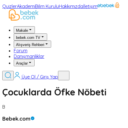
Quizler
Akademi
Bilim Kurulu
Hakkımızda
İletişim
Makale
bebek.com TV
Alışveriş Rehberi
Forum
Danışmanlıklar
Araçlar
Üye Ol / Giriş Yap
Çocuklarda Öfke Nöbeti
B
Bebek.com