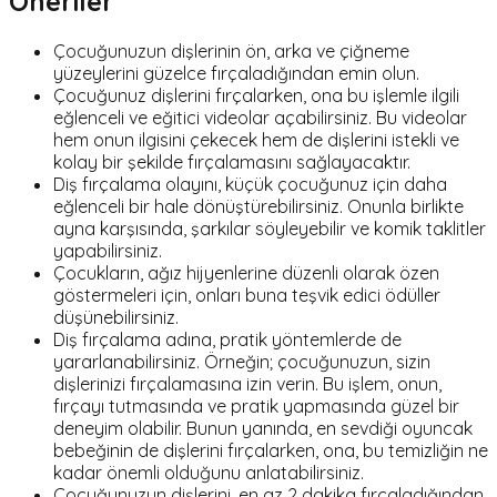
Öneriler
Çocuğunuzun dişlerinin ön, arka ve çiğneme
yüzeylerini güzelce fırçaladığından emin olun.
Çocuğunuz dişlerini fırçalarken, ona bu işlemle ilgili
eğlenceli ve eğitici videolar açabilirsiniz. Bu videolar
hem onun ilgisini çekecek hem de dişlerini istekli ve
kolay bir şekilde fırçalamasını sağlayacaktır.
Diş fırçalama olayını, küçük çocuğunuz için daha
eğlenceli bir hale dönüştürebilirsiniz. Onunla birlikte
ayna karşısında, şarkılar söyleyebilir ve komik taklitler
yapabilirsiniz.
Çocukların, ağız hijyenlerine düzenli olarak özen
göstermeleri için, onları buna teşvik edici ödüller
düşünebilirsiniz.
Diş fırçalama adına, pratik yöntemlerde de
yararlanabilirsiniz. Örneğin; çocuğunuzun, sizin
dişlerinizi fırçalamasına izin verin. Bu işlem, onun,
fırçayı tutmasında ve pratik yapmasında güzel bir
deneyim olabilir. Bunun yanında, en sevdiği oyuncak
bebeğinin de dişlerini fırçalarken, ona, bu temizliğin ne
kadar önemli olduğunu anlatabilirsiniz.
Çocuğunuzun dişlerini, en az 2 dakika fırçaladığından