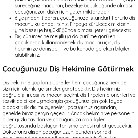
süreceğiniz macunun, bezelye büyüklüğünde olması
çocuğunuzun dişleri için yeter miktardadır.
6 yaşından itibaren, çocuğunuza, standart florürlü diş
macunu kullanabilirsiniz. Fırçaya sürülecek miktarın
yine bezelye büyüklüğünde olması yeterli gelecektir.
Diş çürümesine meyilli ya da çürüme görülen
çocuklarda kullanılabilecek diş macunu için, diş
hekiminize danışabilir ve bu konuda gereken bilgileri
alabilirsiniz.
Çocuğunuzu Diş Hekimine Götürmek
Diş hekimine yapılan ziyaretler hem çocuğunuz hem de
sizin için olumlu gelişmeler yaratacaktır. Diş hekiminiz,
doğru diş fırçası ve macun seçimi, diş fırçalama önerileri ve
teşvik edici konuşmalarıyla çocuğunuz için çok faydalı
olacaktır. İlk diş muayeneleri, çocuğunuz açısından,
genelde biraz gergin geçebilir. Ancak hekimin ve personelin
güler yüzlü tavırları ve çocuğunuza olan ilgileri
doğrultusunda başlayan tanışma evresi rahat geçecektir.
Doktoruna alışan çocuğunuzun, bundan sonraki
muayeneleri de daha eğlenceli geçecektir. Özellikle,