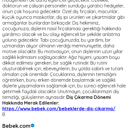
doktorun ve çalışan personelin sunduğu yaratıcı hediyeler,
onun çok hoşuna gidecektir. Özel diş fırçaları, macunlar,
küçük oyunca maskotlar, diş ipi ürünleri ve çıkartmalar gibi
armağanlar bunlardan birkaçıdır. Diş hekiminiz,
çocuğunuza, dişlerini nasıl fırçalaması gerektiği hakkında
yardımcı olacak ve bu olayı eğlenceli bir şekilde anlatma
yoluna gidecektir. Tabi çocuğunuzda, bu yardımı, bir
uzmandan alıyor olmanın verdiği memnuniyetle, daha
motive olacaktır. Bu motivasyon, onun dişlerinin uzun yıllar
sağlıklı kalmasını sağlayacaktır. Ağız hijyeni, yaşam boyu
dikkat edilmesi gereken, bir sağlık rutinidir. Bu rutini
oluşturabilmek için, ebeveynlerin, bu yolda sabırlı ve tutarlı
olmaları çok önemlidir. Çocuklarına, dişlerinin temizliğini
öğretirken, bunu erken dönemde başlatmak ve sağlıklı
dişlerle yaşamalarını sağlamak için, bu süreci eğlenceli hale
getirmek faydalı olacaktır. Unutmayın, çocuklarımızın diş
temizliği, gülüşlerinin aynasıdır.
Diş Çıkarma Dönemi
Hakkında Merak Edilenler:
https://www.bebek.com/bebeklerde-dis-cikarma/
B
Bebek.com