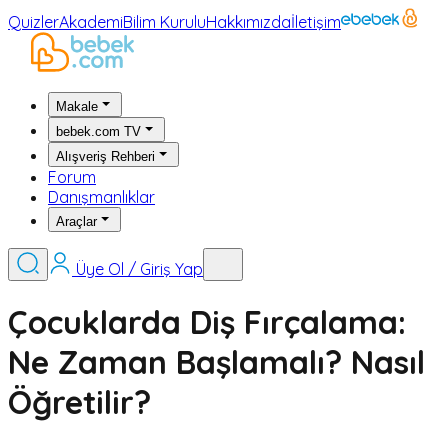
Quizler
Akademi
Bilim Kurulu
Hakkımızda
İletişim
Makale
bebek.com TV
Alışveriş Rehberi
Forum
Danışmanlıklar
Araçlar
Üye Ol / Giriş Yap
Çocuklarda Diş Fırçalama:
Ne Zaman Başlamalı? Nasıl
Öğretilir?