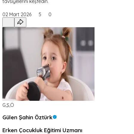
tavsiyelerini keşfedin.
02 Mart 2026
5
0
G,Ş,Ö
Gülen Şahin Öztürk
Erken Çocukluk Eğitimi Uzmanı