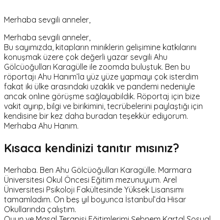
Merhaba sevgili anneler,
Merhaba sevgili anneler,
Bu sayımızda, kitapların miniklerin gelişimine katkılarını
konuşmak üzere çok değerli yazar sevgili Ahu
Gölcüoğulları Karagülle ile zoomda buluştuk. Ben bu
röportajı Ahu Hanım’la yüz yüze yapmayı çok isterdim
fakat iki ülke arasındaki uzaklık ve pandemi nedeniyle
ancak online görüşme sağlayabildik. Röportaj için bize
vakit ayırıp, bilgi ve birikimini, tecrübelerini paylaştığı için
kendisine bir kez daha buradan teşekkür ediyorum.
Merhaba Ahu Hanım.
Kısaca kendinizi tanıtır mısınız?
Merhaba. Ben Ahu Gölcüoğulları Karagülle. Marmara
Üniversitesi Okul Öncesi Eğitim mezunuyum. Arel
Üniversitesi Psikoloji Fakültesinde Yüksek Lisansımı
tamamladım. On beş yıl boyunca İstanbul’da Hisar
Okullarında çalıştım.
Oyun ve Masal Terapisi Eğitimlerimi Şebnem Kartal Sosyal