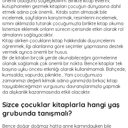
önemli olduğunu söyleyebilirim. Birlikte kitap evlerini,
kütüphaneleri gezmek kitapları çocuğun dünyasına dahil
etmek adına çok önemli… Kitabı satın almasak bile
incelemek, sayfalarını karıştırmak, resimlerini incelemek,
ismini aklımızda tutarak çocuğumuzla birlikte kitap okuma
listemize eklemek onların sürecin içerisinde etkin olarak rol
almalarını sağlayacaktır.
Kitap alırken çocukların kitap hakkındaki düşüncelerini
öğrenmek, ilgi alanlarına göre seçimler yapmasına destek
vermek ayrıca önemli bir husus.
Bir de kitabın birçok yerde okunabileceğini görmelerine
olanak sağlamak çok önemli bir nokta. Bence kitaplar tek
başına uyku öncesi etkinliği olarak kullanılmamalı. Bahçede,
kumsalda, vapurda, piknikte… Yani çocuğumuza
zamanımızı değerli kılmak adına yanımızda birkaç kitap
taşıyabileceğimizin vurgusunu davranışlarımızla yapmak
da alışkanlık kazanmasında etkili olacaktır.
Sizce çocuklar kitaplarla hangi yaş
grubunda tanışmalı?
Bence doğar doğmaz hatta anne karnındayken bile