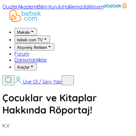
Quizler
Akademi
Bilim Kurulu
Hakkımızda
İletişim
Makale
bebek.com TV
Alışveriş Rehberi
Forum
Danışmanlıklar
Araçlar
Üye Ol / Giriş Yap
Çocuklar ve Kitaplar
Hakkında Röportaj!
K,V