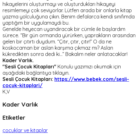
hikayelerini oluşturmayı ve oluşturdukları hikayeyi
resimlemeyi çok seviyorlar. Lütfen arada bir onlarla kitap
yazma yolculuğuna çıkın. Benim defalarca kendi sınıfımda
yaptığım bir uygulamaydı bu.
Genelde heyecan uyandıracak bir cümle ile başlardım
sürece. “Bir gün ormanda yürürken, yaprakların arasından
gelen bir çıtırtı duydum. “Çıtır, çıtır, çıtır!” O da ne
koskocaman bir aslan karşıma çıkmaz mı? Aslan
kükredikten sonra dedi ki…” Bakalım neler anlatacaklar!
Kader Varlık.
"Sesli Çocuk Kitapları"
Konulu yazımızı okumak için
aşağıdaki bağlantıya tıklayın.
Sesli Çocuk Kitapları:
https://www.bebek.com/sesli-
cocuk-kitaplari/
K,V
Kader Varlık
Etiketler
çocuklar ve kitaplar