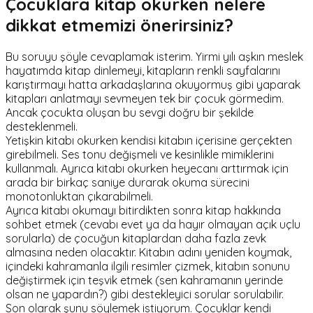
Çocuklara kitap okurken nelere
dikkat etmemizi önerirsiniz?
Bu soruyu şöyle cevaplamak isterim. Yirmi yılı aşkın meslek
hayatımda kitap dinlemeyi, kitapların renkli sayfalarını
karıştırmayı hatta arkadaşlarına okuyormuş gibi yaparak
kitapları anlatmayı sevmeyen tek bir çocuk görmedim.
Ancak çocukta oluşan bu sevgi doğru bir şekilde
desteklenmeli.
Yetişkin kitabı okurken kendisi kitabın içerisine gerçekten
girebilmeli. Ses tonu değişmeli ve kesinlikle mimiklerini
kullanmalı. Ayrıca kitabı okurken heyecanı arttırmak için
arada bir birkaç saniye durarak okuma sürecini
monotonluktan çıkarabilmeli.
Ayrıca kitabı okumayı bitirdikten sonra kitap hakkında
sohbet etmek (cevabı evet ya da hayır olmayan açık uçlu
sorularla) de çocuğun kitaplardan daha fazla zevk
almasına neden olacaktır. Kitabın adını yeniden koymak,
içindeki kahramanla ilgili resimler çizmek, kitabın sonunu
değiştirmek için teşvik etmek (sen kahramanın yerinde
olsan ne yapardın?) gibi destekleyici sorular sorulabilir.
Son olarak şunu söylemek istiyorum. Çocuklar kendi