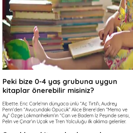
Peki bize 0-4 yaş grubuna uygun
kitaplar önerebilir misiniz?
Elbette. Eric Carle’nin dünyaca ünlü “Aç Tırtıl’ı, Audrey
Penn’den “Avucundaki Öpücük” Alice Briere’den “Memo ve
Ay” Özge Lokmanhekim’in “Can ve Badem İz Peşinde serisi,
Pelin ve Çınar’ın Uçak ve Tren Yolculuğu ilk aklıma gelenler.