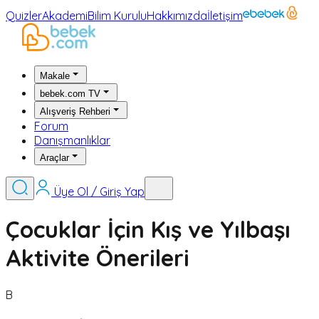
Quizler
Akademi
Bilim Kurulu
Hakkımızda
İletişim
Makale
bebek.com TV
Alışveriş Rehberi
Forum
Danışmanlıklar
Araçlar
Üye Ol / Giriş Yap
Çocuklar İçin Kış ve Yılbaşı
Aktivite Önerileri
B