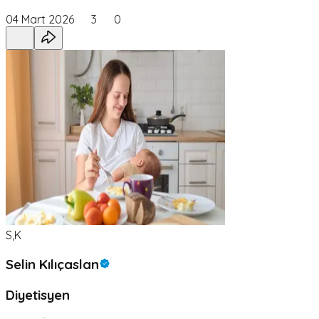
04 Mart 2026
3
0
S,K
Selin Kılıçaslan
Diyetisyen