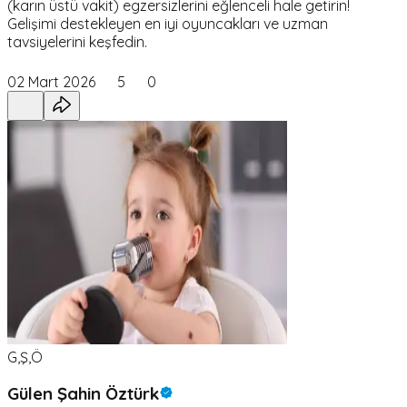
(karın üstü vakit) egzersizlerini eğlenceli hale getirin!
Gelişimi destekleyen en iyi oyuncakları ve uzman
tavsiyelerini keşfedin.
02 Mart 2026
5
0
G,Ş,Ö
Gülen Şahin Öztürk