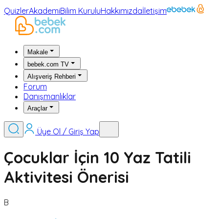
Quizler
Akademi
Bilim Kurulu
Hakkımızda
İletişim
Makale
bebek.com TV
Alışveriş Rehberi
Forum
Danışmanlıklar
Araçlar
Üye Ol / Giriş Yap
Çocuklar İçin 10 Yaz Tatili
Aktivitesi Önerisi
B