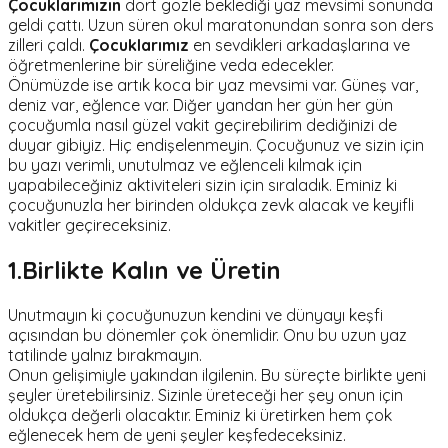
Çocuklarımızın
dört gözle beklediği yaz mevsimi sonunda
geldi çattı. Uzun süren okul maratonundan sonra son ders
zilleri çaldı.
Çocuklarımız
en sevdikleri arkadaşlarına ve
öğretmenlerine bir süreliğine veda edecekler.
Önümüzde ise artık koca bir yaz mevsimi var. Güneş var,
deniz var, eğlence var. Diğer yandan her gün her gün
çocuğumla nasıl güzel vakit geçirebilirim dediğinizi de
duyar gibiyiz. Hiç endişelenmeyin. Çocuğunuz ve sizin için
bu yazı verimli, unutulmaz ve eğlenceli kılmak için
yapabileceğiniz aktiviteleri sizin için sıraladık. Eminiz ki
çocuğunuzla her birinden oldukça zevk alacak ve keyifli
vakitler geçireceksiniz.
1.Birlikte Kalın ve Üretin
Unutmayın ki çocuğunuzun kendini ve dünyayı keşfi
açısından bu dönemler çok önemlidir. Onu bu uzun yaz
tatilinde yalnız bırakmayın.
Onun gelişimiyle yakından ilgilenin. Bu süreçte birlikte yeni
şeyler üretebilirsiniz. Sizinle üreteceği her şey onun için
oldukça değerli olacaktır. Eminiz ki üretirken hem çok
eğlenecek hem de yeni şeyler keşfedeceksiniz.