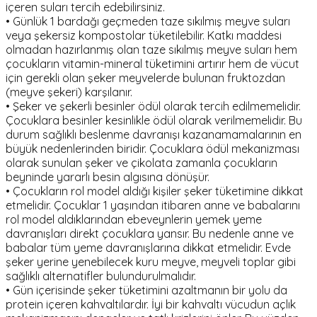
içeren suları tercih edebilirsiniz.
• Günlük 1 bardağı geçmeden taze sıkılmış meyve suları
veya şekersiz kompostolar tüketilebilir. Katkı maddesi
olmadan hazırlanmış olan taze sıkılmış meyve suları hem
çocukların vitamin-mineral tüketimini artırır hem de vücut
için gerekli olan şeker meyvelerde bulunan fruktozdan
(meyve şekeri) karşılanır.
• Şeker ve şekerli besinler ödül olarak tercih edilmemelidir.
Çocuklara besinler kesinlikle ödül olarak verilmemelidir. Bu
durum sağlıklı beslenme davranışı kazanamamalarının en
büyük nedenlerinden biridir. Çocuklara ödül mekanizması
olarak sunulan şeker ve çikolata zamanla çocukların
beyninde yararlı besin algısına dönüşür.
• Çocukların rol model aldığı kişiler şeker tüketimine dikkat
etmelidir. Çocuklar 1 yaşından itibaren anne ve babalarını
rol model aldıklarından ebeveynlerin yemek yeme
davranışları direkt çocuklara yansır. Bu nedenle anne ve
babalar tüm yeme davranışlarına dikkat etmelidir. Evde
şeker yerine yenebilecek kuru meyve, meyveli toplar gibi
sağlıklı alternatifler bulundurulmalıdır.
• Gün içerisinde şeker tüketimini azaltmanın bir yolu da
protein içeren kahvaltılardır. İyi bir kahvaltı vücudun açlık