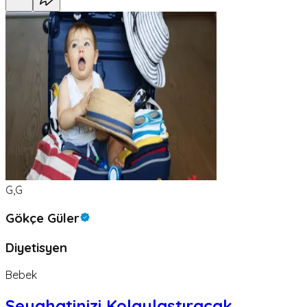
G,G
Gökçe Güler
Diyetisyen
Bebek
Seyahatinizi Kolaylaştıracak