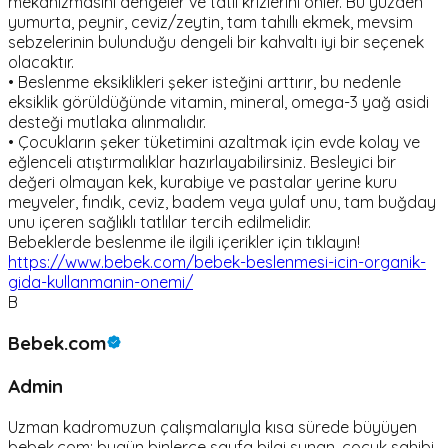
mekanizmasını dengeler ve tatlı krizlerini önler. Bu yüzden
yumurta, peynir, ceviz/zeytin, tam tahıllı ekmek, mevsim
sebzelerinin bulunduğu dengeli bir kahvaltı iyi bir seçenek
olacaktır.
• Beslenme eksiklikleri şeker isteğini arttırır, bu nedenle
eksiklik görüldüğünde vitamin, mineral, omega-3 yağ asidi
desteği mutlaka alınmalıdır.
• Çocukların şeker tüketimini azaltmak için evde kolay ve
eğlenceli atıştırmalıklar hazırlayabilirsiniz. Besleyici bir
değeri olmayan kek, kurabiye ve pastalar yerine kuru
meyveler, fındık, ceviz, badem veya yulaf unu, tam buğday
unu içeren sağlıklı tatlılar tercih edilmelidir.
Bebeklerde beslenme ile ilgili içerikler için tıklayın!
https://www.bebek.com/bebek-beslenmesi-icin-organik-
gida-kullanmanin-onemi/
B
Bebek.com
Admin
Uzman kadromuzun çalışmalarıyla kısa sürede büyüyen
bebek.com; bugün binlerce sayfa bilgi sunan, çocuk sahibi