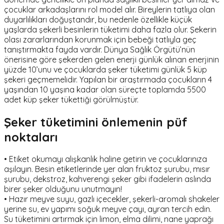
çocuklar arkadaşlarını rol model alır. Bireylerin tatlıya olan
duyarlılıkları doğuştandır, bu nedenle özellikle küçük
yaşlarda şekerli besinlerin tüketimi daha fazla olur. Şekerin
olası zararlarından korunmak için bebeği tatlıyla geç
tanıştırmakta fayda vardır. Dünya Sağlık Örgütü’nün
önerisine göre şekerden gelen enerji günlük alınan enerjinin
yüzde 10’unu ve çocuklarda şeker tüketimi günlük 5 küp
şekeri geçmemelidir. Yapılan bir araştırmada çocukların 4
yaşından 10 yaşına kadar olan süreçte toplamda 5500
adet küp şeker tükettiği görülmüştür.
Şeker tüketimini önlemenin püf
noktaları
• Etiket okumayı alışkanlık haline getirin ve çocuklarınıza
aşılayın. Besin etiketlerinde yer alan fruktoz şurubu, mısır
şurubu, dekstroz, kahverengi şeker gibi ifadelerin aslında
birer şeker olduğunu unutmayın!
• Hazır meyve suyu, gazlı içecekler, şekerli-aromalı shakeler
yerine su, ev yapımı soğuk meyve çayı, ayran tercih edin.
Su tüketimini artırmak için limon, elma dilimi, nane yaprağı