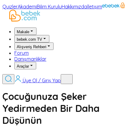
Quizler
Akademi
Bilim Kurulu
Hakkımızda
İletişim
Makale
bebek.com TV
Alışveriş Rehberi
Forum
Danışmanlıklar
Araçlar
Üye Ol / Giriş Yap
Çocuğunuza Şeker
Yedirmeden Bir Daha
Düşünün