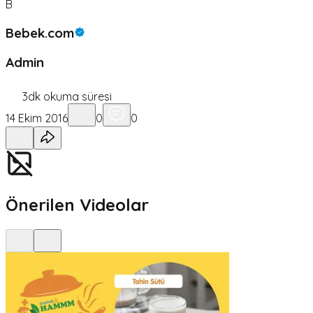
B
Bebek.com
Admin
3
dk okuma süresi
14 Ekim 2016
0
0
Önerilen Videolar