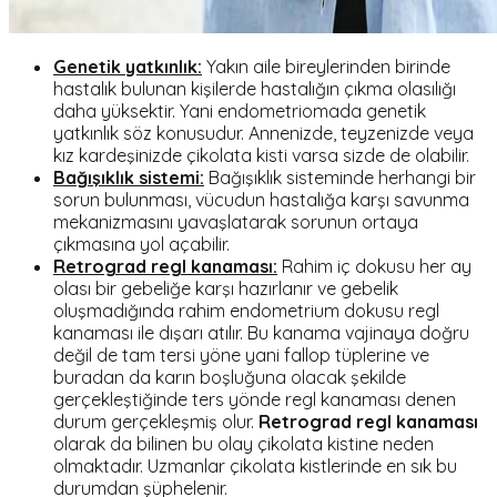
Genetik yatkınlık:
Yakın aile bireylerinden birinde
hastalık bulunan kişilerde hastalığın çıkma olasılığı
daha yüksektir. Yani endometriomada genetik
yatkınlık söz konusudur. Annenizde, teyzenizde veya
kız kardeşinizde çikolata kisti varsa sizde de olabilir.
Bağışıklık sistemi:
Bağışıklık sisteminde herhangi bir
sorun bulunması, vücudun hastalığa karşı savunma
mekanizmasını yavaşlatarak sorunun ortaya
çıkmasına yol açabilir.
Retrograd regl kanaması:
Rahim iç dokusu her ay
olası bir gebeliğe karşı hazırlanır ve gebelik
oluşmadığında rahim endometrium dokusu regl
kanaması ile dışarı atılır. Bu kanama vajinaya doğru
değil de tam tersi yöne yani fallop tüplerine ve
buradan da karın boşluğuna olacak şekilde
gerçekleştiğinde ters yönde regl kanaması denen
durum gerçekleşmiş olur.
Retrograd regl kanaması
olarak da bilinen bu olay çikolata kistine neden
olmaktadır. Uzmanlar çikolata kistlerinde en sık bu
durumdan şüphelenir.