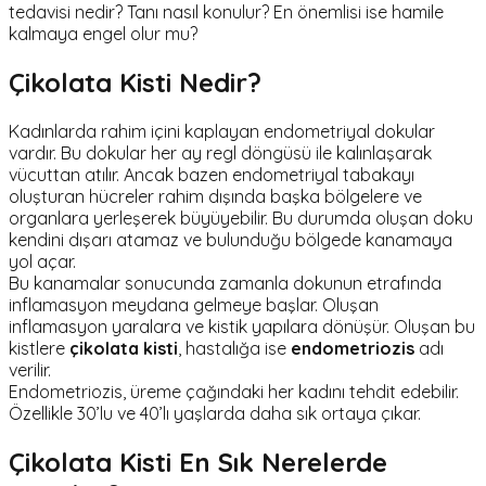
tedavisi nedir? Tanı nasıl konulur? En önemlisi ise hamile
kalmaya engel olur mu?
Çikolata Kisti Nedir?
Kadınlarda rahim içini kaplayan endometriyal dokular
vardır. Bu dokular her ay regl döngüsü ile kalınlaşarak
vücuttan atılır. Ancak bazen endometriyal tabakayı
oluşturan hücreler rahim dışında başka bölgelere ve
organlara yerleşerek büyüyebilir. Bu durumda oluşan doku
kendini dışarı atamaz ve bulunduğu bölgede kanamaya
yol açar.
Bu kanamalar sonucunda zamanla dokunun etrafında
inflamasyon meydana gelmeye başlar. Oluşan
inflamasyon yaralara ve kistik yapılara dönüşür. Oluşan bu
kistlere
çikolata kisti
, hastalığa ise
endometriozis
adı
verilir.
Endometriozis, üreme çağındaki her kadını tehdit edebilir.
Özellikle 30’lu ve 40’lı yaşlarda daha sık ortaya çıkar.
Çikolata Kisti En Sık Nerelerde