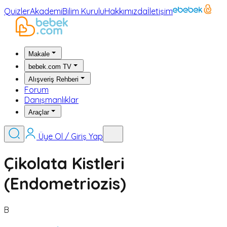
Quizler
Akademi
Bilim Kurulu
Hakkımızda
İletişim
Makale
bebek.com TV
Alışveriş Rehberi
Forum
Danışmanlıklar
Araçlar
Üye Ol / Giriş Yap
Çikolata Kistleri
(Endometriozis)
B