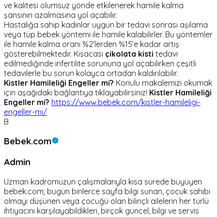
ve kalitesi olumsuz yönde etkilenerek hamile kalma
şansının azalmasına yol açabilir.
Hastalığa sahip kadınlar uygun bir tedavi sonrası aşılama
veya tüp bebek yöntemi ile hamile kalabilirler. Bu yöntemler
ile hamile kalma oranı %2’lerden %15’e kadar artış
gösterebilmektedir. Kısacası
çikolata kisti
tedavi
edilmediğinde infertilite sorununa yol açabilirken çeşitli
tedavilerle bu sorun kolayca ortadan kaldırılabilir.
Kistler Hamileliği Engeller mi?
Konulu makalemizi okumak
için aşağıdaki bağlantıya tıklayabilirsiniz!
Kistler Hamileliği
Engeller mi?
https://www.bebek.com/kistler-hamileligi-
engeller-mi/
B
Bebek.com
Admin
Uzman kadromuzun çalışmalarıyla kısa sürede büyüyen
bebek.com; bugün binlerce sayfa bilgi sunan, çocuk sahibi
olmayı düşünen veya çocuğu olan bilinçli ailelerin her türlü
ihtiyacını karşılayabildikleri, birçok güncel, bilgi ve servis