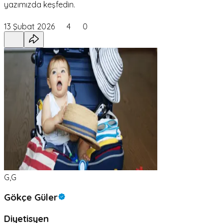
yazımızda keşfedin.
13 Şubat 2026
4
0
G,G
Gökçe Güler
Diyetisyen