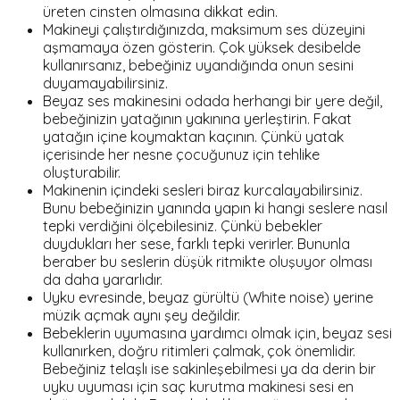
üreten cinsten olmasına dikkat edin.
Makineyi çalıştırdığınızda, maksimum ses düzeyini
aşmamaya özen gösterin. Çok yüksek desibelde
kullanırsanız, bebeğiniz uyandığında onun sesini
duyamayabilirsiniz.
Beyaz ses makinesini odada herhangi bir yere değil,
bebeğinizin yatağının yakınına yerleştirin. Fakat
yatağın içine koymaktan kaçının. Çünkü yatak
içerisinde her nesne çocuğunuz için tehlike
oluşturabilir.
Makinenin içindeki sesleri biraz kurcalayabilirsiniz.
Bunu bebeğinizin yanında yapın ki hangi seslere nasıl
tepki verdiğini ölçebilesiniz. Çünkü bebekler
duydukları her sese, farklı tepki verirler. Bununla
beraber bu seslerin düşük ritmikte oluşuyor olması
da daha yararlıdır.
Uyku evresinde, beyaz gürültü (White noise) yerine
müzik açmak aynı şey değildir.
Bebeklerin uyumasına yardımcı olmak için, beyaz sesi
kullanırken, doğru ritimleri çalmak, çok önemlidir.
Bebeğiniz telaşlı ise sakinleşebilmesi ya da derin bir
uyku uyuması için saç kurutma makinesi sesi en