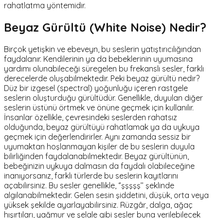
rahatlatma yöntemidir.
Beyaz Gürültü (White Noise) Nedir?
Birçok yetişkin ve ebeveyn, bu seslerin yatıştırıcılığından
faydalanır. Kendilerinin ya da bebeklerinin uyumasına
yardımı olunabileceği süregelen bu frekanslı sesler, farklı
derecelerde oluşabilmektedir. Peki beyaz gürültü nedir?
Düz bir izgesel (spectral) yoğunluğu içeren rastgele
seslerin oluşturduğu gürültüdür. Genellikle, duyulan diğer
seslerin üstünü örtmek ve önüne geçmek için kullanılır.
İnsanlar özellikle, çevresindeki seslerden rahatsız
olduğunda, beyaz gürültüyü rahatlamak ya da uykuya
geçmek için değerlendirirler. Aynı zamanda sessiz bir
uyumaktan hoşlanmayan kişiler de bu seslerin duyula
bilirliğinden faydalanabilmektedir. Beyaz gürültünün,
bebeğinizin uykuya dalmasın da faydalı olabileceğine
inanıyorsanız, farklı türlerde bu seslerin kayıtlarını
açabilirsiniz. Bu sesler genellikle, ‘’şşşşş’’ şeklinde
algılanabilmektedir. Gelen sesin şiddetini, düşük, orta veya
yüksek şekilde ayarlayabilirsiniz. Rüzgâr, dalga, ağaç
hışırtıları, yağmur ve şelale gibi sesler buna verilebilecek