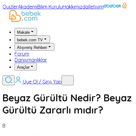
Quizler
Akademi
Bilim Kurulu
Hakkımızda
İletişim
Makale
bebek.com TV
Alışveriş Rehberi
Forum
Danışmanlıklar
Araçlar
Üye Ol / Giriş Yap
Beyaz Gürültü Nedir? Beyaz
Gürültü Zararlı mıdır?
B