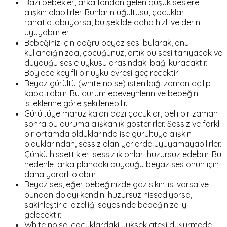
Bazı bebekler, arka fondan gelen düşük seslere
alışkın olabilirler. Bunların uğultusu, çocukları
rahatlatabiliyorsa, bu şekilde daha hızlı ve derin
uyuyabilirler.
Bebeğiniz için doğru beyaz sesi bularak, onu
kullandığınızda, çocuğunuz, artık bu sesi tanıyacak ve
duyduğu sesle uykusu arasındaki bağı kuracaktır.
Böylece keyifli bir uyku evresi geçirecektir.
Beyaz gürültü (white noise) istenildiği zaman açılıp
kapatılabilir. Bu durum ebeveynlerin ve bebeğin
isteklerine göre şekillenebilir.
Gürültüye maruz kalan bazı çocuklar, belli bir zaman
sonra bu duruma alışkanlık gösterirler. Sessiz ve farklı
bir ortamda olduklarında ise gürültüye alışkın
olduklarından, sessiz olan yerlerde uyuyamayabilirler.
Çünkü hissettikleri sessizlik onları huzursuz edebilir. Bu
nedenle, arka plandaki duyduğu beyaz ses onun için
daha yararlı olabilir.
Beyaz ses, eğer bebeğinizde gaz sıkıntısı varsa ve
bundan dolayı kendini huzursuz hissediyorsa,
sakinleştirici özelliği sayesinde bebeğinize iyi
gelecektir.
White noise, çocuklardaki yüksek ateşi düşürmede