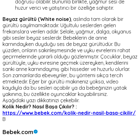
doğrusu olabilir. Bununla birlikte, yağmur sesi de
huzur verici ve yatıştırıcı bir özelliğe sahiptir.
Beyaz gürültü (White noise)
, aslında tam olarak bir
gürültü sayılmamaktadır. Uğultulu seslerden gelen
frekanslara verilen addır. Şelale, yağmur, dalga, okyanus
gibi sesler beyaz seslerdir. Bebeklerin de anne
karnındayken duyduğu ses de beyaz gürültüdür. Bu
yüzden, onların sakinleşmesinde ve uyku evrelerini rahat
geçirmelerinde yararlı olduğu gözlenmiştir. Çocuklar, beyaz
gürültüyle, uyku evresine geçmek üzereyken, kendilerini
sanki anne karnındaymış gibi hisseder ve huzurlu olurlar.
Son zamanlarda ebeveynler, bu yöntemi sıkça tercih
etmektedir. Eğer bir gürültü makineniz yoksa, video
kaydıyla da bu sesleri açabilir ya da bebeğinizin yatak
yakınına, bu özellikte oyuncaklar koyabilirsiniz.
Aşağıdaki yazı dikkatinizi çekebilir.
Kolik Nedir? Nasıl Başa Çıkılır? :
https://www.bebek.com/kolik-nedir-nasil-basa-cikilir/
B
Bebek.com