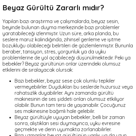
Beyaz Gürültü Zararlı mıdır?
Yapılan bazı araştırma ve çalışmalarda, beyaz sesin,
beyinde bulunan duyma merkezinde bazı problemler
yaratabileceği izlenmiştir. Uzun süre, arka planda, bu
seslere maruz kalındığında, zihinsel gerileme ve işitme
bozukluğu olabileceği belirtileri de gözlemlenmiştir. Bununla
beraber, tansiyon, stres, yorgunluk ya da uyku
problemlerine de yol açabileceği düşünülmektedir. Peki ya
bebekler? Beyaz gürültünün onlar üzerindeki olumsuz
etkilerini de sıralayacak olursak:
Bazı bebekler, beyaz sese çok olumlu tepkiler
vermeyebilirler. Duydukları bu seslerde huzursuz veya
rahatsızlık duyabilirler. Aynı zamanda gürültü
makinesinin de ses şiddeti onları olumsuz etkiliyor
olabilir. Bunun tam tersi de yaşanabilir. Çocuğunuz
ses makinesine bağımlı hale gelebilir.
Beyaz gürültüyle uyuyan bebekler, belli bir zaman
sonra, alıştıkları sesi duymayınca, uyku evresine
geçmekte ve derin uyumakta zorlanabilirler.
Bazı uzmanlar beyaz gürültünün yanlış ya da uzun