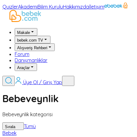
Quizler
Akademi
Bilim Kurulu
Hakkımızda
İletişim
Makale
bebek.com TV
Alışveriş Rehberi
Forum
Danışmanlıklar
Araçlar
Üye Ol / Giriş Yap
Bebeveynlik
Bebeveynlik kategorisi
Tümü
Sırala
Bebek