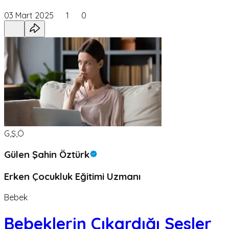
03 Mart 2025
1
0
G,Ş,Ö
Gülen Şahin Öztürk
Erken Çocukluk Eğitimi Uzmanı
Bebek
Bebeklerin Çıkardığı Sesler