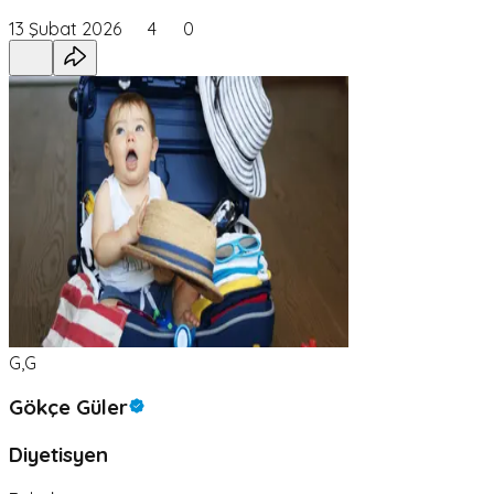
13 Şubat 2026
4
0
G,G
Gökçe Güler
Diyetisyen