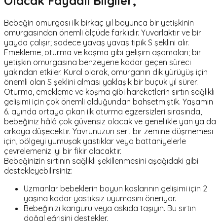
Olacak Faydalı Bilgiler;
Bebeğin omurgası ilk birkaç yıl boyunca bir yetişkinin
omurgasından önemli ölçüde farklıdır. Yuvarlaktır ve bir
yayda çalışır; sadece yavaş yavaş tipik S şeklini alır.
Emekleme, oturma ve koşma gibi gelişim aşamaları; bir
yetişkin omurgasına benzeyene kadar geçen süreci
yakından etkiler. Kural olarak, omurganın dik yürüyüş için
önemli olan S şeklini alması yaklaşık bir buçuk yıl sürer.
Oturma, emekleme ve koşma gibi hareketlerin sırtın sağlıklı
gelişimi için çok önemli olduğundan bahsetmiştik. Yaşamın
6. ayında ortaya çıkan ilk oturma egzersizleri sırasında,
bebeğiniz hâlâ çok güvensiz olacak ve genellikle yan ya da
arkaya düşecektir. Yavrunuzun sert bir zemine düşmemesi
için, bölgeyi yumuşak yastıklar veya battaniyelerle
çevrelemeniz iyi bir fikir olacaktır.
Bebeğinizin sırtının sağlıklı şekillenmesini aşağıdaki gibi
destekleyebilirsiniz:
Uzmanlar bebeklerin boyun kaslarının gelişimi için 2
yaşına kadar yastıksız uyumasını öneriyor.
Bebeğinizi kanguru veya askıda taşıyın. Bu sırtın
doğal eğrisini destekler.