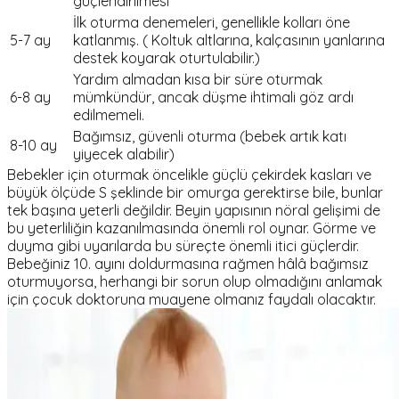
güçlendirilmesi
İlk oturma denemeleri, genellikle kolları öne
5-7 ay
katlanmış. ( Koltuk altlarına, kalçasının yanlarına
destek koyarak oturtulabilir.)
Yardım almadan kısa bir süre oturmak
6-8 ay
mümkündür, ancak düşme ihtimali göz ardı
edilmemeli.
Bağımsız, güvenli oturma (bebek artık katı
8-10 ay
yiyecek alabilir)
Bebekler için oturmak öncelikle güçlü çekirdek kasları ve
büyük ölçüde S şeklinde bir omurga gerektirse bile, bunlar
tek başına yeterli değildir. Beyin yapısının nöral gelişimi de
bu yeterliliğin kazanılmasında önemli rol oynar. Görme ve
duyma gibi uyarılarda bu süreçte önemli itici güçlerdir.
Bebeğiniz 10. ayını doldurmasına rağmen hâlâ bağımsız
oturmuyorsa, herhangi bir sorun olup olmadığını anlamak
için çocuk doktoruna muayene olmanız faydalı olacaktır.