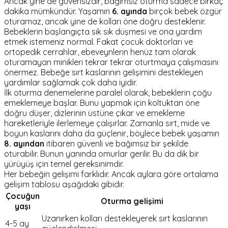
Ancak yine de güvensizdir, bağımsız oturma sadece birkaç
dakika mümkündür. Yaşamın
6. ayında
birçok bebek özgür
oturamaz, ancak yine de kolları öne doğru desteklenir.
Bebeklerin başlangıçta sık sık düşmesi ve ona yardım
etmek istemeniz normal. Fakat çocuk doktorları ve
ortopedik cerrahlar, ebeveynlerin henüz tam olarak
oturamayan minikleri tekrar tekrar oturtmaya çalışmasını
önermez. Bebeğe sırt kaslarının gelişimini destekleyen
yardımlar sağlamak çok daha iyidir.
İlk oturma denemelerine paralel olarak, bebeklerin çoğu
emeklemeye başlar. Bunu yapmak için koltuktan öne
doğru düşer, dizlerinin üstüne çıkar ve emekleme
hareketleriyle ilerlemeye çalışırlar. Zamanla sırt, mide ve
boyun kaslarını daha da güçlenir, böylece bebek yaşamın
8. ayından
itibaren güvenli ve bağımsız bir şekilde
oturabilir. Bunun yanında omurlar gerilir. Bu da dik bir
yürüyüş için temel gereksinimdir.
Her bebeğin gelişimi farklıdır. Ancak aylara göre ortalama
gelişim tablosu aşağıdaki gibidir.
Çocuğun
Oturma gelişimi
yaşı
Uzanırken kolları destekleyerek sırt kaslarının
4-5 ay