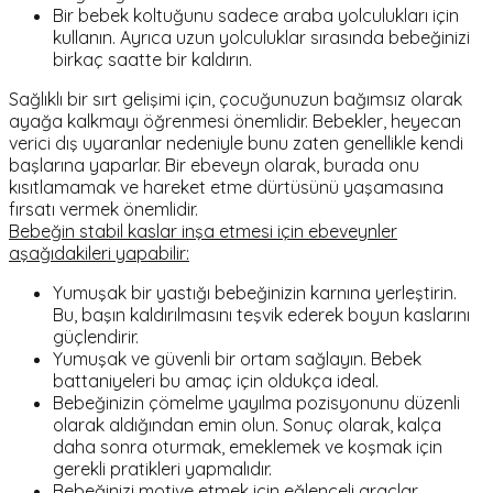
Bir bebek koltuğunu sadece araba yolculukları için
kullanın. Ayrıca uzun yolculuklar sırasında bebeğinizi
birkaç saatte bir kaldırın.
Sağlıklı bir sırt gelişimi için, çocuğunuzun bağımsız olarak
ayağa kalkmayı öğrenmesi önemlidir. Bebekler, heyecan
verici dış uyaranlar nedeniyle bunu zaten genellikle kendi
başlarına yaparlar. Bir ebeveyn olarak, burada onu
kısıtlamamak ve hareket etme dürtüsünü yaşamasına
fırsatı vermek önemlidir.
Bebeğin stabil kaslar inşa etmesi için ebeveynler
aşağıdakileri yapabilir:
Yumuşak bir yastığı bebeğinizin karnına yerleştirin.
Bu, başın kaldırılmasını teşvik ederek boyun kaslarını
güçlendirir.
Yumuşak ve güvenli bir ortam sağlayın. Bebek
battaniyeleri bu amaç için oldukça ideal.
Bebeğinizin çömelme yayılma pozisyonunu düzenli
olarak aldığından emin olun. Sonuç olarak, kalça
daha sonra oturmak, emeklemek ve koşmak için
gerekli pratikleri yapmalıdır.
Bebeğinizi motive etmek için eğlenceli araçlar