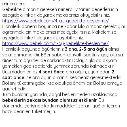
minerallerdir.
Gebelikte almanız gereken mineral, vitamin değerleri için
aşağıdaki linke tıklayarak makalemizi okuyabilirsiniz.
https://www.bebek.com/4-ay-gebelikte-beslenme/
Hamilelik dönemi boyunca ne kadar kilo almanız gerektiğini
öğrenmek için makalemizi inceleyebilirsiniz. Makalemize
aşağıdaki linke tıklayarak ulaşabilirsiniz.
https://www.bebek.com/1-ay-gebelikte-beslenme/
Hamilelik boyunca öğünleriniz
3 ana, 2-3 ara öğün
olmalı
ve atlanmamalıdır. Eğer sabah kahvaltı saatiniz geç olursa
diğer tüm öğünler de sarkacaktır. Dolayısıyla da akşam
yemekleri geç saatlerde yenmek zorunda kalınacaktır.
Uyumadan en az
4 saat önce
ana öğün, uyumadan
2
saat önce
ise ara öğün alımınızı kesmeniz gerekmektedir.
Bol sıvı tüketimi gebelikte oldukça önemlidir. Bol su içmeye
gayret edin.
Tüm bunların yanında, doğal beslenmeden uzaklaştıkça
bebeklerin zekası bundan olumsuz etkilenir.
Bu
dönemde içerisinde katkı maddeleri, zararlı yağlar içeren
hazır besinleri tüketmeyin.