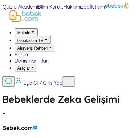
Quizler
Akademi
Bilim Kurulu
Hakkımızda
İletişim
Makale
bebek.com TV
Alışveriş Rehberi
Forum
Danışmanlıklar
Araçlar
Üye Ol / Giriş Yap
Bebeklerde Zeka Gelişimi
B
Bebek.com