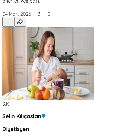
önerileri keşfedin.
04 Mart 2026
3
0
S,K
Selin Kılıçaslan
Diyetisyen