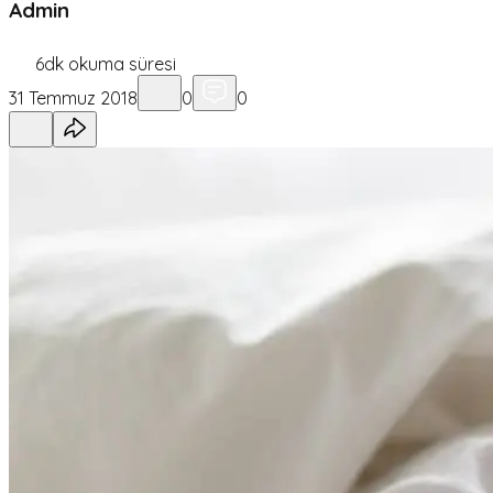
Admin
6
dk okuma süresi
31 Temmuz 2018
0
0