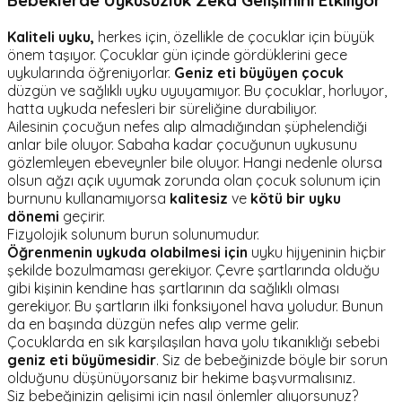
Kaliteli uyku,
herkes için, özellikle de çocuklar için büyük
önem taşıyor. Çocuklar gün içinde gördüklerini gece
uykularında öğreniyorlar.
Geniz eti büyüyen çocuk
düzgün ve sağlıklı uyku uyuyamıyor. Bu çocuklar, horluyor,
hatta uykuda nefesleri bir süreliğine durabiliyor.
Ailesinin çocuğun nefes alıp almadığından şüphelendiği
anlar bile oluyor. Sabaha kadar çocuğunun uykusunu
gözlemleyen ebeveynler bile oluyor. Hangi nedenle olursa
olsun ağzı açık uyumak zorunda olan çocuk solunum için
burnunu kullanamıyorsa
kalitesiz
ve
kötü bir uyku
dönemi
geçirir.
Fizyolojik solunum burun solunumudur.
Öğrenmenin uykuda olabilmesi için
uyku hijyeninin hiçbir
şekilde bozulmaması gerekiyor. Çevre şartlarında olduğu
gibi kişinin kendine has şartlarının da sağlıklı olması
gerekiyor. Bu şartların ilki fonksiyonel hava yoludur. Bunun
da en başında düzgün nefes alıp verme gelir.
Çocuklarda en sık karşılaşılan hava yolu tıkanıklığı sebebi
geniz eti büyümesidir
. Siz de bebeğinizde böyle bir sorun
olduğunu düşünüyorsanız bir hekime başvurmalısınız.
Siz bebeğinizin gelişimi için nasıl önlemler alıyorsunuz?