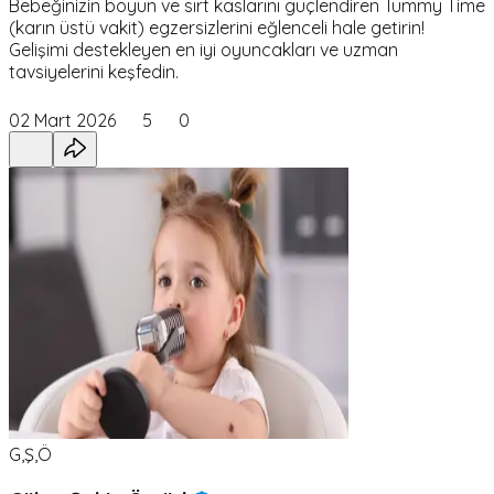
Bebeğinizin boyun ve sırt kaslarını güçlendiren Tummy Time
(karın üstü vakit) egzersizlerini eğlenceli hale getirin!
Gelişimi destekleyen en iyi oyuncakları ve uzman
tavsiyelerini keşfedin.
02 Mart 2026
5
0
G,Ş,Ö