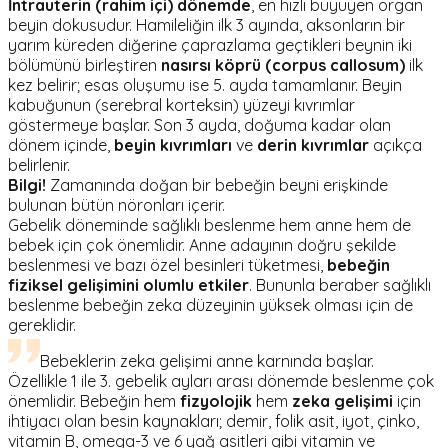
İntrauterin (rahim içi) dönemde
, en hızlı büyüyen organ
beyin dokusudur. Hamileliğin ilk 3 ayında, aksonların bir
yarım küreden diğerine çaprazlama geçtikleri beynin iki
bölümünü birleştiren
nasırsı köprü (corpus callosum)
ilk
kez belirir; esas oluşumu ise 5. ayda tamamlanır. Beyin
kabuğunun (serebral korteksin) yüzeyi kıvrımlar
göstermeye başlar. Son 3 ayda, doğuma kadar olan
dönem içinde,
beyin kıvrımları
ve
derin kıvrımlar
açıkça
belirlenir.
Bilgi!
Zamanında doğan bir bebeğin beyni erişkinde
bulunan bütün nöronları içerir.
Gebelik döneminde sağlıklı beslenme hem anne hem de
bebek için çok önemlidir. Anne adayının doğru şekilde
beslenmesi ve bazı özel besinleri tüketmesi,
bebeğin
fiziksel gelişimini olumlu etkiler
. Bununla beraber sağlıklı
beslenme bebeğin zeka düzeyinin yüksek olması için de
gereklidir.
Bebeklerin zeka gelişimi anne karnında başlar.
Özellikle 1 ile 3. gebelik ayları arası dönemde beslenme çok
önemlidir. Bebeğin hem
fizyolojik
hem
zeka gelişimi
için
ihtiyacı olan besin kaynakları; demir, folik asit, iyot, çinko,
vitamin B, omega-3 ve 6 yağ asitleri gibi vitamin ve