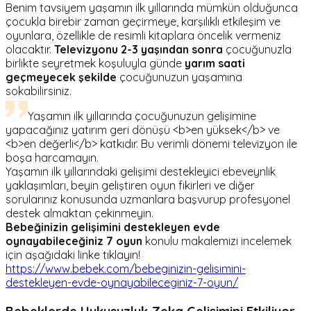
Benim tavsiyem yaşamın ilk yıllarında mümkün olduğunca
çocukla birebir zaman geçirmeye, karşılıklı etkileşim ve
oyunlara, özellikle de resimli kitaplara öncelik vermeniz
olacaktır.
Televizyonu 2-3 yaşından sonra
çocuğunuzla
birlikte seyretmek koşuluyla günde
yarım saati
geçmeyecek şekilde
çocuğunuzun yaşamına
sokabilirsiniz.
Yaşamın ilk yıllarında çocuğunuzun gelişimine
yapacağınız yatırım geri dönüşü <b>en yüksek</b> ve
<b>en değerli</b> katkıdır. Bu verimli dönemi televizyon ile
boşa harcamayın.
Yaşamın ilk yıllarındaki gelişimi destekleyici ebeveynlik
yaklaşımları, beyin geliştiren oyun fikirleri ve diğer
sorularınız konusunda uzmanlara başvurup profesyonel
destek almaktan çekinmeyin.
Bebeğinizin gelişimini destekleyen evde
oynayabileceğiniz 7
oyun
konulu makalemizi incelemek
için aşağıdaki linke tıklayın!
https://www.bebek.com/bebeginizin-gelisimini-
destekleyen-evde-oynayabileceginiz-7-oyun/
Bebeklerde Uykusuzluk Zeka Gelişimini Etkiliyor