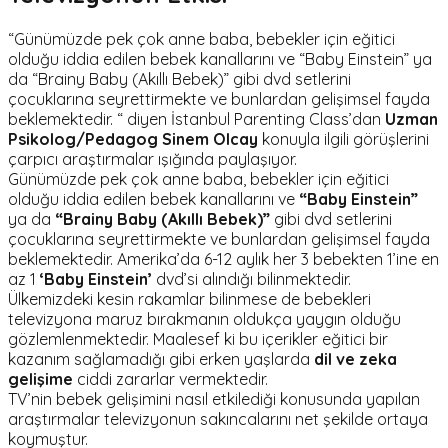
“Günümüzde pek çok anne baba, bebekler için eğitici
olduğu iddia edilen bebek kanallarını ve “Baby Einstein” ya
da “Brainy Baby (Akıllı Bebek)” gibi dvd setlerini
çocuklarına seyrettirmekte ve bunlardan gelişimsel fayda
beklemektedir. “ diyen İstanbul Parenting Class’dan
Uzman
Psikolog/Pedagog Sinem Olcay
konuyla ilgili görüşlerini
çarpıcı araştırmalar ışığında paylaşıyor.
Günümüzde pek çok anne baba, bebekler için eğitici
olduğu iddia edilen bebek kanallarını ve
“Baby Einstein”
ya da
“Brainy Baby (Akıllı Bebek)”
gibi dvd setlerini
çocuklarına seyrettirmekte ve bunlardan gelişimsel fayda
beklemektedir. Amerika’da 6-12 aylık her 3 bebekten 1’ine en
az 1
‘Baby Einstein’
dvd’si alındığı bilinmektedir.
Ülkemizdeki kesin rakamlar bilinmese de bebekleri
televizyona maruz bırakmanın oldukça yaygın olduğu
gözlemlenmektedir. Maalesef ki bu içerikler eğitici bir
kazanım sağlamadığı gibi erken yaşlarda
dil ve zeka
gelişime
ciddi zararlar vermektedir.
TV’nin bebek gelişimini nasıl etkilediği konusunda yapılan
araştırmalar televizyonun sakıncalarını net şekilde ortaya
koymuştur.