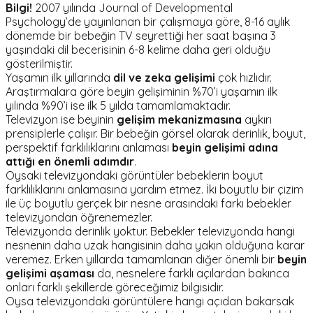
Bilgi!
2007 yılında Journal of Developmental
Psychology’de yayınlanan bir çalışmaya göre, 8-16 aylık
dönemde bir bebeğin TV seyrettiği her saat başına 3
yaşındaki dil becerisinin 6-8 kelime daha geri olduğu
gösterilmiştir.
Yaşamın ilk yıllarında
dil ve zeka gelişimi
çok hızlıdır.
Araştırmalara göre beyin gelişiminin %70’i yaşamın ilk
yılında %90’i ise ilk 5 yılda tamamlamaktadır.
Televizyon ise beyinin
gelişim mekanizmasına
aykırı
prensiplerle çalışır. Bir bebeğin görsel olarak derinlik, boyut,
perspektif farklılıklarını anlaması
beyin gelişimi adına
attığı en önemli adımdır
.
Oysaki televizyondaki görüntüler bebeklerin boyut
farklılıklarını anlamasına yardım etmez. İki boyutlu bir çizim
ile üç boyutlu gerçek bir nesne arasındaki farkı bebekler
televizyondan öğrenemezler.
Televizyonda derinlik yoktur. Bebekler televizyonda hangi
nesnenin daha uzak hangisinin daha yakın olduğuna karar
veremez. Erken yıllarda tamamlanan diğer önemli bir
beyin
gelişimi aşaması
da, nesnelere farklı açılardan bakınca
onları farklı şekillerde göreceğimiz bilgisidir.
Oysa televizyondaki görüntülere hangi açıdan bakarsak