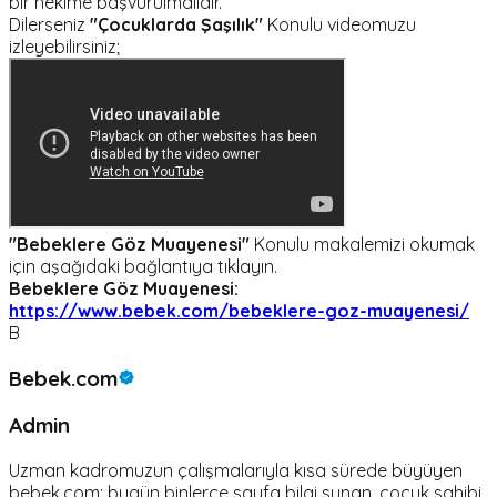
bir hekime başvurulmalıdır.
Dilerseniz
"Çocuklarda Şaşılık"
Konulu videomuzu
izleyebilirsiniz;
"Bebeklere Göz Muayenesi"
Konulu makalemizi okumak
için aşağıdaki bağlantıya tıklayın.
Bebeklere Göz Muayenesi:
https://www.bebek.com/bebeklere-goz-muayenesi/
B
Bebek.com
Admin
Uzman kadromuzun çalışmalarıyla kısa sürede büyüyen
bebek.com; bugün binlerce sayfa bilgi sunan, çocuk sahibi