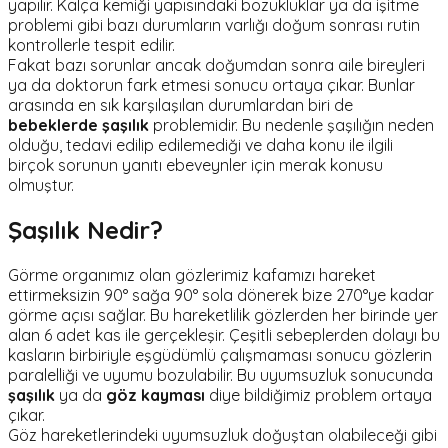
yapılır. Kalça kemiği yapısındaki bozukluklar ya da işitme
problemi gibi bazı durumların varlığı doğum sonrası rutin
kontrollerle tespit edilir.
Fakat bazı sorunlar ancak doğumdan sonra aile bireyleri
ya da doktorun fark etmesi sonucu ortaya çıkar. Bunlar
arasında en sık karşılaşılan durumlardan biri de
bebeklerde şaşılık
problemidir. Bu nedenle şaşılığın neden
olduğu, tedavi edilip edilemediği ve daha konu ile ilgili
birçok sorunun yanıtı ebeveynler için merak konusu
olmuştur.
Şaşılık Nedir?
Görme organımız olan gözlerimiz kafamızı hareket
ettirmeksizin 90° sağa 90° sola dönerek bize 270°ye kadar
görme açısı sağlar. Bu hareketlilik gözlerden her birinde yer
alan 6 adet kas ile gerçekleşir. Çeşitli sebeplerden dolayı bu
kasların birbiriyle eşgüdümlü çalışmaması sonucu gözlerin
paralelliği ve uyumu bozulabilir. Bu uyumsuzluk sonucunda
şaşılık
ya da
göz kayması
diye bildiğimiz problem ortaya
çıkar.
Göz hareketlerindeki uyumsuzluk doğuştan olabileceği gibi