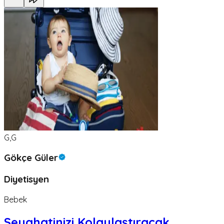
G,G
Gökçe Güler
Diyetisyen
Bebek
Seyahatinizi Kolaylaştıracak