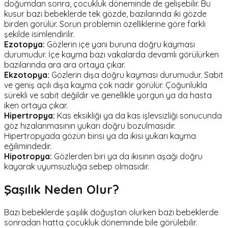
doğumdan sonra, çocukluk döneminde de gelişebilir. Bu
kusur bazı bebeklerde tek gözde, bazılarında iki gözde
birden görülür. Sorun problemin özelliklerine göre farklı
şekilde isimlendirilir.
Ezotopya:
Gözlerin içe yani buruna doğru kayması
durumudur. İçe kayma bazı vakalarda devamlı görülürken
bazılarında ara ara ortaya çıkar.
Ekzotopya:
Gözlerin dışa doğru kayması durumudur. Sabit
ve geniş açılı dışa kayma çok nadir görülür. Çoğunlukla
sürekli ve sabit değildir ve genellikle yorgun ya da hasta
iken ortaya çıkar.
Hipertropya:
Kas eksikliği ya da kas işlevsizliği sonucunda
göz hizalanmasının yukarı doğru bozulmasıdır.
Hipertropyada gözün birisi ya da ikisi yukarı kayma
eğilimindedir.
Hipotropya:
Gözlerden biri ya da ikisinin aşağı doğru
kayarak uyumsuzluğa sebep olmasıdır.
Şaşılık Neden Olur?
Bazı bebeklerde şaşılık doğuştan olurken bazı bebeklerde
sonradan hatta çocukluk döneminde bile görülebilir.