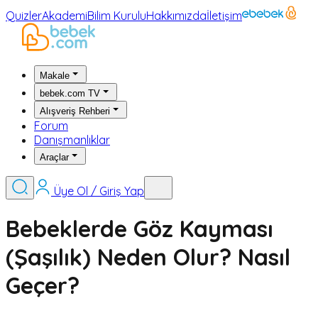
Quizler
Akademi
Bilim Kurulu
Hakkımızda
İletişim
Makale
bebek.com TV
Alışveriş Rehberi
Forum
Danışmanlıklar
Araçlar
Üye Ol / Giriş Yap
Bebeklerde Göz Kayması
(Şaşılık) Neden Olur? Nasıl
Geçer?