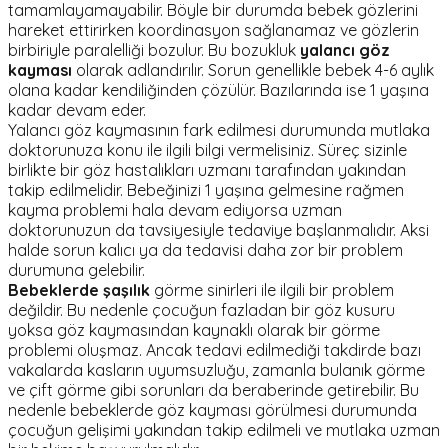
tamamlayamayabilir. Böyle bir durumda bebek gözlerini
hareket ettirirken koordinasyon sağlanamaz ve gözlerin
birbiriyle paralelliği bozulur. Bu bozukluk
yalancı göz
kayması
olarak adlandırılır. Sorun genellikle bebek 4-6 aylık
olana kadar kendiliğinden çözülür. Bazılarında ise 1 yaşına
kadar devam eder.
Yalancı göz kaymasının fark edilmesi durumunda mutlaka
doktorunuza konu ile ilgili bilgi vermelisiniz. Süreç sizinle
birlikte bir göz hastalıkları uzmanı tarafından yakından
takip edilmelidir. Bebeğinizi 1 yaşına gelmesine rağmen
kayma problemi hala devam ediyorsa uzman
doktorunuzun da tavsiyesiyle tedaviye başlanmalıdır. Aksi
halde sorun kalıcı ya da tedavisi daha zor bir problem
durumuna gelebilir.
Bebeklerde şaşılık
görme sinirleri ile ilgili bir problem
değildir. Bu nedenle çocuğun fazladan bir göz kusuru
yoksa göz kaymasından kaynaklı olarak bir görme
problemi oluşmaz. Ancak tedavi edilmediği takdirde bazı
vakalarda kasların uyumsuzluğu, zamanla bulanık görme
ve çift görme gibi sorunları da beraberinde getirebilir. Bu
nedenle bebeklerde göz kayması görülmesi durumunda
çocuğun gelişimi yakından takip edilmeli ve mutlaka uzman