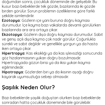
doğumdan sonra, çocukluk döneminde de gelişebilir. Bu
kusur bazı bebeklerde tek gözde, bazılarında iki gözde
birden görülür. Sorun problemin özelliklerine göre farklı
şekilde isimlendirilir.
Ezotopya:
Gözlerin içe yani buruna doğru kayması
durumudur. İçe kayma bazı vakalarda devamlı görülürken
bazılarında ara ara ortaya çıkar.
Ekzotopya:
Gözlerin dışa doğru kayması durumudur. Sabit
ve geniş açılı dışa kayma çok nadir görülür. Çoğunlukla
sürekli ve sabit değildir ve genellikle yorgun ya da hasta
iken ortaya çıkar.
Hipertropya:
Kas eksikliği ya da kas işlevsizliği sonucunda
göz hizalanmasının yukarı doğru bozulmasıdır.
Hipertropyada gözün birisi ya da ikisi yukarı kayma
eğilimindedir.
Hipotropya:
Gözlerden biri ya da ikisinin aşağı doğru
kayarak uyumsuzluğa sebep olmasıdır.
Şaşılık Neden Olur?
Bazı bebeklerde şaşılık doğuştan olurken bazı bebeklerde
sonradan hatta çocukluk döneminde bile görülebilir.