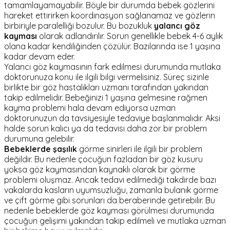
tamamlayamayabilir. Böyle bir durumda bebek gözlerini
hareket ettirirken koordinasyon sağlanamaz ve gözlerin
birbiriyle paralelliği bozulur. Bu bozukluk
yalancı göz
kayması
olarak adlandırılır. Sorun genellikle bebek 4-6 aylık
olana kadar kendiliğinden çözülür. Bazılarında ise 1 yaşına
kadar devam eder.
Yalancı göz kaymasının fark edilmesi durumunda mutlaka
doktorunuza konu ile ilgili bilgi vermelisiniz. Süreç sizinle
birlikte bir göz hastalıkları uzmanı tarafından yakından
takip edilmelidir. Bebeğinizi 1 yaşına gelmesine rağmen
kayma problemi hala devam ediyorsa uzman
doktorunuzun da tavsiyesiyle tedaviye başlanmalıdır. Aksi
halde sorun kalıcı ya da tedavisi daha zor bir problem
durumuna gelebilir.
Bebeklerde şaşılık
görme sinirleri ile ilgili bir problem
değildir. Bu nedenle çocuğun fazladan bir göz kusuru
yoksa göz kaymasından kaynaklı olarak bir görme
problemi oluşmaz. Ancak tedavi edilmediği takdirde bazı
vakalarda kasların uyumsuzluğu, zamanla bulanık görme
ve çift görme gibi sorunları da beraberinde getirebilir. Bu
nedenle bebeklerde göz kayması görülmesi durumunda
çocuğun gelişimi yakından takip edilmeli ve mutlaka uzman