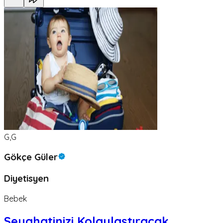
G,G
Gökçe Güler
Diyetisyen
Bebek
Seyahatinizi Kolaylaştıracak