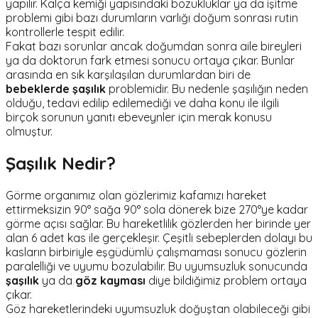
yapılır. Kalça kemiği yapısındaki bozukluklar ya da işitme
problemi gibi bazı durumların varlığı doğum sonrası rutin
kontrollerle tespit edilir.
Fakat bazı sorunlar ancak doğumdan sonra aile bireyleri
ya da doktorun fark etmesi sonucu ortaya çıkar. Bunlar
arasında en sık karşılaşılan durumlardan biri de
bebeklerde şaşılık
problemidir. Bu nedenle şaşılığın neden
olduğu, tedavi edilip edilemediği ve daha konu ile ilgili
birçok sorunun yanıtı ebeveynler için merak konusu
olmuştur.
Şaşılık Nedir?
Görme organımız olan gözlerimiz kafamızı hareket
ettirmeksizin 90° sağa 90° sola dönerek bize 270°ye kadar
görme açısı sağlar. Bu hareketlilik gözlerden her birinde yer
alan 6 adet kas ile gerçekleşir. Çeşitli sebeplerden dolayı bu
kasların birbiriyle eşgüdümlü çalışmaması sonucu gözlerin
paralelliği ve uyumu bozulabilir. Bu uyumsuzluk sonucunda
şaşılık
ya da
göz kayması
diye bildiğimiz problem ortaya
çıkar.
Göz hareketlerindeki uyumsuzluk doğuştan olabileceği gibi