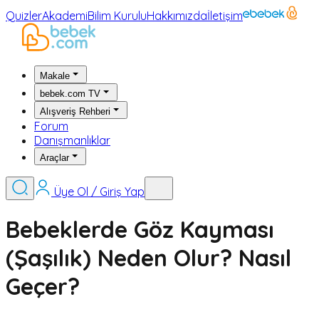
Quizler
Akademi
Bilim Kurulu
Hakkımızda
İletişim
Makale
bebek.com TV
Alışveriş Rehberi
Forum
Danışmanlıklar
Araçlar
Üye Ol / Giriş Yap
Bebeklerde Göz Kayması
(Şaşılık) Neden Olur? Nasıl
Geçer?