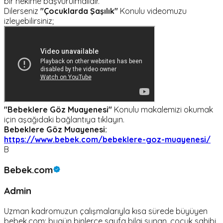
bir hekime başvurulmalıdır.
Dilerseniz
"Çocuklarda Şaşılık"
Konulu videomuzu
izleyebilirsiniz;
"Bebeklere Göz Muayenesi"
Konulu makalemizi okumak
için aşağıdaki bağlantıya tıklayın.
Bebeklere Göz Muayenesi:
https://www.bebek.com/bebeklere-goz-muayenesi/
B
Bebek.com
Admin
Uzman kadromuzun çalışmalarıyla kısa sürede büyüyen
bebek.com; bugün binlerce sayfa bilgi sunan, çocuk sahibi