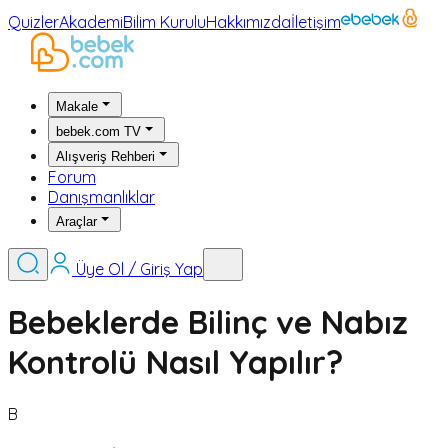
Quizler
Akademi
Bilim Kurulu
Hakkımızda
İletişim
Makale
bebek.com TV
Alışveriş Rehberi
Forum
Danışmanlıklar
Araçlar
Üye Ol / Giriş Yap
Bebeklerde Bilinç ve Nabız
Kontrolü Nasıl Yapılır?
B