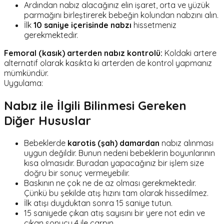
Ardından nabız alacağınız elin işaret, orta ve yüzük
parmağını birleştirerek bebeğin kolundan nabzını alın.
İlk
10 saniye içerisinde nabzı
hissetmeniz
gerekmektedir.
Femoral (kasık) arterden nabız kontrolü:
Koldaki artere
alternatif olarak kasıkta ki arterden de kontrol yapmanız
mümkündür.
Uygulama:
Nabız ile İlgili Bilinmesi Gereken
Diğer Hususlar
Bebeklerde
karotis (şah) damardan
nabız alınması
uygun değildir. Bunun nedeni bebeklerin boyunlarının
kısa olmasıdır. Buradan yapacağınız bir işlem size
doğru bir sonuç vermeyebilir.
Baskının ne çok ne de az olması gerekmektedir.
Çünkü bu şekilde atış hızını tam olarak hissedilmez.
İlk atışı duyduktan sonra 15 saniye tutun.
15 saniyede çıkan atış sayısını bir yere not edin ve
çıkan sonucu 4 ile çarpın.