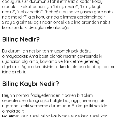
çocuğunuzun durumunu tahlil etmeniz o kadar kolay
olacaktır. Fakat bunun için ”bilinç nedir?”, “bilinç kaybı
nedir?”, “nabız nedir?”, “bebeğin ayına ve yaşına göre nabzı
ne olmalıdır?” gibi konularında bilinmesi gerekmektedir.
Sırayla gidilmesi açısından öncelikle bilinç ardından nabız
konusunda ki detayları ele alacağız.
Bilinç Nedir?
Bu durum için net bir tanım yapmak pek doğru
olmayacaktır. Ama basit olarak insanın çevresinde ki
uyarıcıları algılama, kavrama ve fark etme yeteneği
diyebiliriz. Ayrıca kendisinin farkında olması da bilinç tanımı
içine girebilir.
Bilinç Kaybı Nedir?
Beynin normal faaliyetlerinden itibaren birtakım
sebeplerden dolayı uyku haliyle başlayıp, herhangi bir
uyarana tepki vermeme durumudur. Bu kayıp iki şekilde
olmaktadır:
Bayılma:
Kısa süreli bilinç kaybıdır. Beyne kısa süreli kan