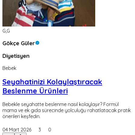
G,G
Gökçe Güler
Diyetisyen
Bebek
Seyahatinizi Kolaylaştıracak
Beslenme Ürünleri
Bebekle seyahatte beslenme nasıl kolaylaşır? Formül
mama ve ek gıda sürecinde yolculuğu rahatlatacak pratik
önerileri keşfedin.
04 Mart 2026
3
0