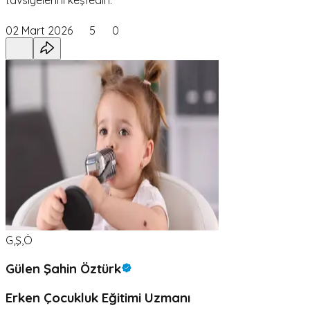
tavsiyelerini keşfedin.
02 Mart 2026
5
0
G,Ş,Ö
Gülen Şahin Öztürk
Erken Çocukluk Eğitimi Uzmanı