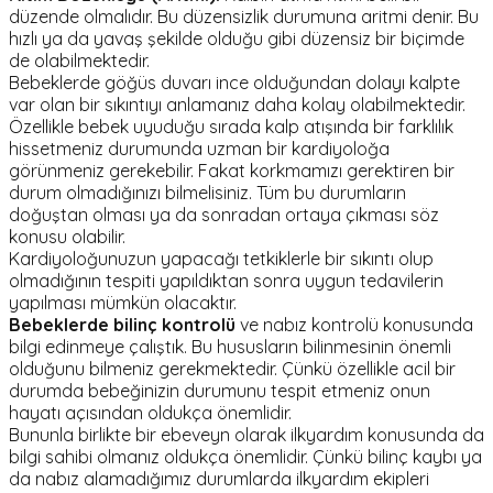
düzende olmalıdır. Bu düzensizlik durumuna aritmi denir. Bu
hızlı ya da yavaş şekilde olduğu gibi düzensiz bir biçimde
de olabilmektedir.
Bebeklerde göğüs duvarı ince olduğundan dolayı kalpte
var olan bir sıkıntıyı anlamanız daha kolay olabilmektedir.
Özellikle bebek uyuduğu sırada kalp atışında bir farklılık
hissetmeniz durumunda uzman bir kardiyoloğa
görünmeniz gerekebilir. Fakat korkmamızı gerektiren bir
durum olmadığınızı bilmelisiniz. Tüm bu durumların
doğuştan olması ya da sonradan ortaya çıkması söz
konusu olabilir.
Kardiyoloğunuzun yapacağı tetkiklerle bir sıkıntı olup
olmadığının tespiti yapıldıktan sonra uygun tedavilerin
yapılması mümkün olacaktır.
Bebeklerde bilinç kontrolü
ve nabız kontrolü konusunda
bilgi edinmeye çalıştık. Bu hususların bilinmesinin önemli
olduğunu bilmeniz gerekmektedir. Çünkü özellikle acil bir
durumda bebeğinizin durumunu tespit etmeniz onun
hayatı açısından oldukça önemlidir.
Bununla birlikte bir ebeveyn olarak ilkyardım konusunda da
bilgi sahibi olmanız oldukça önemlidir. Çünkü bilinç kaybı ya
da nabız alamadığımız durumlarda ilkyardım ekipleri