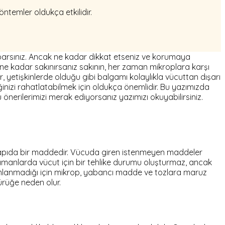
ntemler oldukça etkilidir.
yaparsınız. Ancak ne kadar dikkat etseniz ve korumaya
u ne kadar sakınırsanız sakının, her zaman mikroplara karşı
r, yetişkinlerde olduğu gibi balgamı kolaylıkla vücuttan dışarı
ğinizi rahatlatabilmek için oldukça önemlidir. Bu yazımızda
nerilerimizi merak ediyorsanız yazımızı okuyabilirsiniz.
yapıda bir maddedir. Vücuda giren istenmeyen maddeler
amanlarda vücut için bir tehlike durumu oluşturmaz, ancak
mamlanmadığı için mikrop, yabancı madde ve tozlara maruz
ürüğe neden olur.