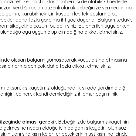
bazı tehlikeli hastalıkların habercisi de olabilir. O nedenle
un verdiği ilaçları düzenli olarak bebeğinize vermeyi ihmal
lgamı çıkarabilmek için kusabilirler. Tek başlarına bu
ebekler daha fazla yardıma ihtiyaç duyarlar. Balgam tedavisi
m şikayetine çözüm bulabilirsiniz. Bu önerileri uygularken
ulunduğu aya uygun olup olmadığına dikkat etmelisiniz.
genzinde oluşan balgamı yumuşatarak vücut dışına atmasına
masına normalden çok daha fazla dikkat etmelisiniz.
amlı öksürük şikayetimiz olduğunda ilk sırada yardım aldığı
organiğini edinerek kendi demlediğiniz ıhlamur çayı minik
düzeyinde olması gerekir.
Bebeğinizde balgam şikayetinin
le gelmesine neden olduğu için balgam şikayetini olumsuz
inin yanı sıra kışın kalorifer peteklerinin üst kısmına içinde