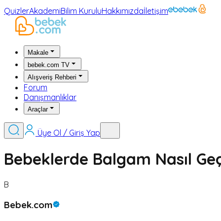
Quizler
Akademi
Bilim Kurulu
Hakkımızda
İletişim
Makale
bebek.com TV
Alışveriş Rehberi
Forum
Danışmanlıklar
Araçlar
Üye Ol / Giriş Yap
Bebeklerde Balgam Nasıl Geç
B
Bebek.com