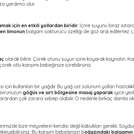
a yardımcı olur.
k için en etkili yollardan biridir.
İçme suyunu biraz ısıtarak
nen limonun
balgam söktürücü özelliği de göz ardı edilemez. 
aç
olarak bilinir. Çörek otunu suyun içine koyarak kaynatın. Ka
rek otlu karışımı bebeğinize içirebilirsiniz.
ı için kullanılan bir yağdır. Bu yağ üst solunum yolları hastalıkl
yavrunuzun
göğüs ve sırt bölgesine masaj yaparak
iyice yed
arardan çok zarara sebep olabilir. O nedenle birkaç damla oka
imizde bize meyvelerin kendisi değil kabukları gerekli. Soyduğ
eyebilirsiniz. Bu karışım bebeğinizin b
oğazındaki balgamın