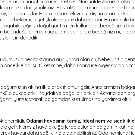
se de insan hayatını olumsuz etkiler. Normalde zararsız olsa da 
torunuza danışmalısınız. Hastalığın durumuna göre doktorunuz
dışarı atamazlar. Hatta öksürerek vücut dışına atamadıkları ba
ar bebekler için yetişkinlere göre daha zordur. Bu nedenle b
layabileceğiniz doğal yöntemleri kullanarak bebeğinizin balga
ın bulunduğu önerileri uygulamadan önce bebeğinizin içinde b
zler için derledik.
 Vücudumuzun her noktasına ayrı yararı olan su, bebeğinizin 
 öncelikle bol su tüketimine, daha sonra ise diğer sıvıları al
 çoğumuzun aklına ilk olarak ıhlamur gelir. Annelerimizin balg
Çünkü oldukça etkili, faydalı ve doğal bir bitkidir. Aktarlardan 
 boğazını yumuşatarak balgamdan kurtulmasına yardımcı olur.
ok önemlidir.
Odanın havasının temiz, ideal nem ve sıcaklık 
ale gelir. Nemsiz hava akciğerlerde bulunan balgamın katı ha
rek havayı daha sağlıklı hale getirebilirsiniz. Oda nemlendiricis