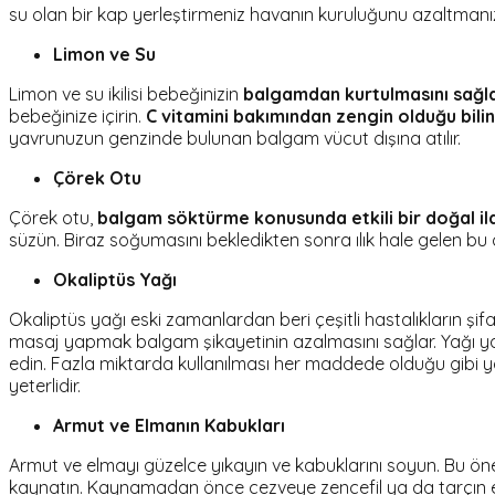
su olan bir kap yerleştirmeniz havanın kuruluğunu azaltmanız
Limon ve Su
Limon ve su ikilisi bebeğinizin
balgamdan kurtulmasını sağlama
bebeğinize içirin.
C vitamini bakımından zengin olduğu bili
yavrunuzun genzinde bulunan balgam vücut dışına atılır.
Çörek Otu
Çörek otu,
balgam söktürme konusunda etkili bir doğal il
süzün. Biraz soğumasını bekledikten sonra ılık hale gelen bu çö
Okaliptüs Yağı
Okaliptüs yağı eski zamanlardan beri çeşitli hastalıkların şifas
masaj yapmak balgam şikayetinin azalmasını sağlar. Yağı 
edin. Fazla miktarda kullanılması her maddede olduğu gibi y
yeterlidir.
Armut ve Elmanın Kabukları
Armut ve elmayı güzelce yıkayın ve kabuklarını soyun. Bu öner
kaynatın. Kaynamadan önce cezveye zencefil ya da tarçın ekl