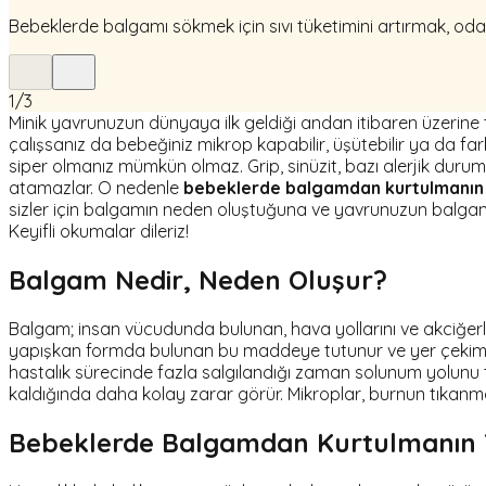
Bebeklerde balgamı sökmek için sıvı tüketimini artırmak, oda
1
/
3
Minik yavrunuzun dünyaya ilk geldiği andan itibaren üzerine 
çalışsanız da bebeğiniz mikrop kapabilir, üşütebilir ya da fa
siper olmanız mümkün olmaz. Grip, sinüzit, bazı alerjik duruml
atamazlar. O nedenle
bebeklerde balgamdan kurtulmanın 
sizler için balgamın neden oluştuğuna ve yavrunuzun balgamı 
Keyifli okumalar dileriz!
Balgam Nedir, Neden Oluşur?
Balgam; insan vücudunda bulunan, hava yollarını ve akciğe
yapışkan formda bulunan bu maddeye tutunur ve yer çekimini
hastalık sürecinde fazla salgılandığı zaman solunum yolunu 
kaldığında daha kolay zarar görür. Mikroplar, burnun tıkanm
Bebeklerde Balgamdan Kurtulmanın Yo