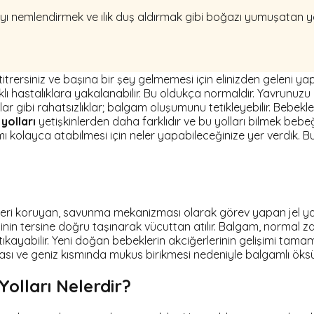
yı nemlendirmek ve ılık duş aldırmak gibi boğazı yumuşatan yö
titrersiniz ve başına bir şey gelmemesi için elinizden geleni 
rklı hastalıklara yakalanabilir. Bu oldukça normaldir. Yavrunuz
ar gibi rahatsızlıklar; balgam oluşumunu tetikleyebilir. Bebekle
yolları
yetişkinlerden daha farklıdır ve bu yolları bilmek bebe
kolayca atabilmesi için neler yapabileceğinize yer verdik. Bu ö
rleri koruyan, savunma mekanizması olarak görev yapan jel 
n tersine doğru taşınarak vücuttan atılır. Balgam, normal z
tıkayabilir. Yeni doğan bebeklerin akciğerlerinin gelişimi ta
ası ve geniz kısmında mukus birikmesi nedeniyle balgamlı öks
lları Nelerdir?