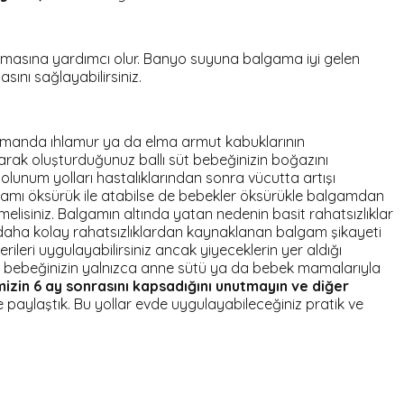
atılmasına yardımcı olur. Banyo suyuna balgama iyi gelen
ını sağlayabilirsiniz.
ı zamanda ıhlamur ya da elma armut kabuklarının
katarak oluşturduğunuz ballı süt bebeğinizin boğazını
olunum yolları hastalıklarından sonra vücutta artışı
lgamı öksürük ile atabilse de bebekler öksürükle balgamdan
elisiniz. Balgamın altında yatan nedenin basit rahatsızlıklar
si daha kolay rahatsızlıklardan kaynaklanan balgam şikayeti
eri uygulayabilirsiniz ancak yiyeceklerin yer aldığı
yda bebeğinizin yalnızca anne sütü ya da bebek mamalarıyla
izin 6 ay sonrasını kapsadığını unutmayın ve diğer
e paylaştık. Bu yollar evde uygulayabileceğiniz pratik ve