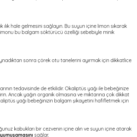
 ılık hale gelmesini sağlayın. Bu suyun içine limon sıkarak
Limonu bu balgam söktürücü özelliği sebebiyle minik
ynadıktan sonra çörek otu tanelerini ayırmak için dikkatlice
arının tedavisinde de etkilidir. Okaliptüs yağı ile bebeğinize
irin. Ancak yağın organik olmasına ve miktarına çok dikkat
liptüs yağı bebeğinizin balgam şikayetini hafifletmek için
unuz kabukları bir cezvenin içine alın ve suyun içine atarak
 yumuşamasını
sağlar.