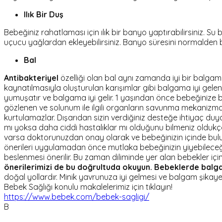
Ilık Bir Duş
Bebeğiniz rahatlaması için ılık bir banyo yaptırabilirsiniz.
uçucu yağlardan ekleyebilirsiniz. Banyo süresini normalden b
Bal
Antibakteriyel
özelliği olan bal aynı zamanda iyi bir balga
kaynatılmasıyla oluşturulan karışımlar gibi balgama iyi gelen ç
yumuşatır ve balgama iyi gelir. 1 yaşından önce bebeğinize b
gözlenen ve solunum ile ilgili organların savunma mekanizm
kurtulamazlar. Dışarıdan sizin verdiğiniz desteğe ihtiyaç duy
mı yoksa daha ciddi hastalıklar mı olduğunu bilmeniz oldukça
varsa doktorunuzdan onay olarak ve bebeğinizin içinde bulund
önerileri uygulamadan önce mutlaka bebeğinizin yiyebileceği
beslenmesi önerilir. Bu zaman diliminde yer alan bebekler iç
önerilerimizi de bu doğrultuda okuyun.
Bebeklerde balga
doğal yollardır. Minik yavrunuza iyi gelmesi ve balgam şikaye
Bebek Sağlığı konulu makalelerimiz için tıklayın!
https://www.bebek.com/bebek-sagligi/
B