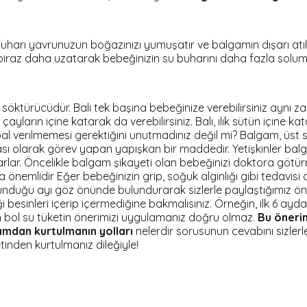
 Su buharı yavrunuzun boğazınızı yumuşatır ve balgamın dışarı 
iraz daha uzatarak bebeğinizin su buharını daha fazla solumas
m söktürücüdür. Balı tek başına bebeğinize verebilirsiniz ayn
ayların içine katarak da verebilirsiniz. Balı, ılık sütün içine 
al verilmemesi gerektiğini unutmadınız değil mi? Balgam, üst s
ası olarak görev yapan yapışkan bir maddedir. Yetişkinler ba
arlar. Öncelikle balgam şikayeti olan bebeğinizi doktora götürm
 önemlidir Eğer bebeğinizin grip, soğuk algınlığı gibi tedavi
uğu ayı göz önünde bulundurarak sizlerle paylaştığımız öneril
 besinleri içerip içermediğine bakmalısınız. Örneğin, ilk 6 a
in bol su tüketin önerimizi uygulamanız doğru olmaz.
Bu önerim
mdan kurtulmanın yolları
nelerdir sorusunun cevabını sizlerl
tinden kurtulmanız dileğiyle!