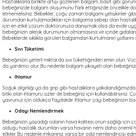
Hastalıklarla birlikte artışı gözlenen balgam, basit gibi görün
bebeğinizde balgam oluşumunu fark ettiğinizde öncelikle dok
etmemelisiniz. Bebekler, çoğu zaman balgamı yetişkinler gibi 
durumdan kurtulamadıkları için balgama sebep olan hastalıkl
için en etkili çözüm doktorunuza danışmak olsa da evde uygu
bebeğinizin alerjik durumunun olmamasına ve içinde gıdalar
Bebeklerde sıklıkla görülen balgamdan kurtulmanın yollarını si
Sıvı Tüketimi
Bebeğinizin yeterli miktarda sıvı tükettiğinden emin olun.
da yardımcı olur. Bu nedenle balgam şikayeti olan bebeğinizin
Ihlamur
Soğuk algınlığı ya da grip gibi hastalıklara yakalandığımızda
bitki olan ıhlamuru sizler de bebeğiniz için kullanabilirsiniz. 
yavrunuz için oldukça faydalıdır. Ihlamur çayı bebeğinizin
Odayı Nemlendirmek
Bebeğinizin yaşadığı odanın hava kalitesi onun sağlığı için ç
olduğu hastalık durumları varsa havanın nemi daha önemli h
etkiler. Bu nedenle imkanınız varsa bir oda nemlendiricisi edine