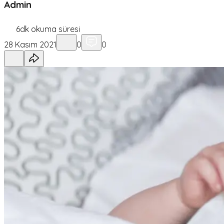
Admin
6
dk okuma süresi
28 Kasım 2021
0
0