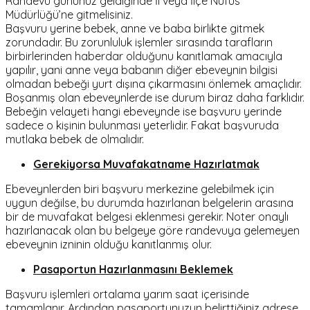
Randevu gününüz geldiğinde İl veya İlçe Nüfus
Müdürlüğü’ne gitmelisiniz.
Başvuru yerine bebek, anne ve baba birlikte gitmek
zorundadır. Bu zorunluluk işlemler sırasında tarafların
birbirlerinden haberdar olduğunu kanıtlamak amacıyla
yapılır, yani anne veya babanın diğer ebeveynin bilgisi
olmadan bebeği yurt dışına çıkarmasını önlemek amaçlıdır.
Boşanmış olan ebeveynlerde ise durum biraz daha farklıdır.
Bebeğin velayeti hangi ebeveynde ise başvuru yerinde
sadece o kişinin bulunması yeterlidir. Fakat başvuruda
mutlaka bebek de olmalıdır.
Gerekiyorsa Muvafakatname Hazırlatmak
Ebeveynlerden biri başvuru merkezine gelebilmek için
uygun değilse, bu durumda hazırlanan belgelerin arasına
bir de muvafakat belgesi eklenmesi gerekir. Noter onaylı
hazırlanacak olan bu belgeye göre randevuya gelemeyen
ebeveynin izninin olduğu kanıtlanmış olur.
Pasaportun Hazırlanmasını Beklemek
Başvuru işlemleri ortalama yarım saat içerisinde
tamamlanır. Ardından pasaportunuzun belirttiğiniz adrese