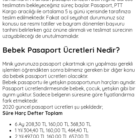
teslimatını bekleyeceğiniz süreç başlar. Pasaport, PTT
Kargo aracılığı ile ortalama 5 iş günü içerisinde tarafınıza
teslim edilmektedir. Fakat acil seyahat durumunuz söz
konusu ise resmi tatiller ve bayram dönemleri başvuru
tarihini belirlerken göz önüne alınmalı ve teslimat sürecinin
uzayabileceği de unutulmamalıdır.
Bebek Pasaport Ücretleri Nedir?
Minik yavrunuza pasaport çıkartmak için yapılması gerekli
işlemleri öğrendikten sonra bilmeniz gereken bir diğer konu
da bebek pasaport ücretleri olacaktır.
Bebek pasaportu ile yetişkin pasaportunun harçları aynıdır.
Pasaport ücretlendirmesinde bebek, çocuk, yetişkin gibi bir
ayrım yoktur. Sadece belgenin süresine göre fiyatlandırma
fark etmektedir.
2020 güncel pasaport ücretleri şu şekildedir;
Süre Harç Defter Toplam
6 Ay 208,30 TL 160,00 TL 368,30 TL
1 Yıl 304,40 TL 160,00 TL 464,40 TL
2 Yıl 497,00 TL 160,00 TL 657,00 TL