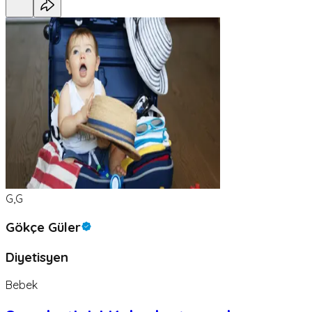
G,G
Gökçe Güler
Diyetisyen
Bebek