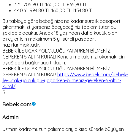
3 Yıl 705,90 TL 160,00 TL 865,90 TL
4-10 Yıl 994,80 TL 160,00 TL 1154,80 TL
Bu tabloya göre bebeğinize ne kadar sürelik pasaport
çıkartmak istiyorsanız ödeyeceğiniz toplam tutar bu
şekilde olacaktır. Ancak 18 yaşından daha küçük olan
bireyler için maksimum 5 yıl süreli pasaport
hazırlanmaktadır.
BEBEK İLE UÇAK YOLCULUĞU YAPARKEN BİLMENİZ
GEREKEN 5 ALTIN KURAL! Konulu makalemizi okumak için
aşağıdaki bağlantıya tıklayın.
BEBEK İLE UÇAK YOLCULUĞU YAPARKEN BİLMENİZ
GEREKEN 5 ALTIN KURAL!
https://www.bebek.com/bebek-
ile-ucak-yolculugu-yaparken-bilmeniz-gereken-5-altin-
kural/
B
Bebek.com
Admin
Uzman kadromuzun çalışmalarıyla kısa sürede büyüyen