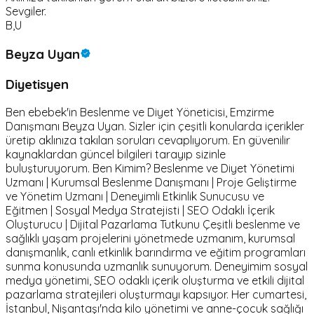
Sevgiler.
B,U
Beyza Uyan
Diyetisyen
Ben ebebek'in Beslenme ve Diyet Yöneticisi, Emzirme
Danışmanı Beyza Uyan. Sizler için çeşitli konularda içerikler
üretip aklınıza takılan soruları cevaplıyorum. En güvenilir
kaynaklardan güncel bilgileri tarayıp sizinle
buluşturuyorum. Ben Kimim? Beslenme ve Diyet Yönetimi
Uzmanı | Kurumsal Beslenme Danışmanı | Proje Geliştirme
ve Yönetim Uzmanı | Deneyimli Etkinlik Sunucusu ve
Eğitmen | Sosyal Medya Stratejisti | SEO Odaklı İçerik
Oluşturucu | Dijital Pazarlama Tutkunu Çeşitli beslenme ve
sağlıklı yaşam projelerini yönetmede uzmanım, kurumsal
danışmanlık, canlı etkinlik barındırma ve eğitim programları
sunma konusunda uzmanlık sunuyorum. Deneyimim sosyal
medya yönetimi, SEO odaklı içerik oluşturma ve etkili dijital
pazarlama stratejileri oluşturmayı kapsıyor. Her cumartesi,
İstanbul, Nişantaşı'nda kilo yönetimi ve anne-çocuk sağlığı