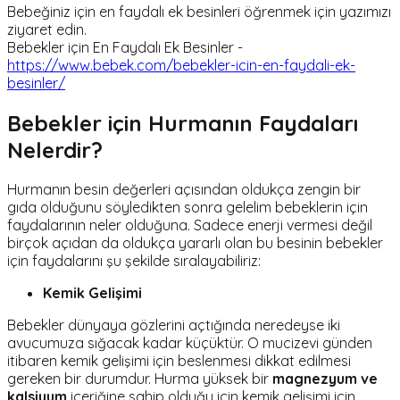
Bebeğiniz için en faydalı ek besinleri öğrenmek için yazımızı
ziyaret edin.
Bebekler için En Faydalı Ek Besinler -
https://www.bebek.com/bebekler-icin-en-faydali-ek-
besinler/
Bebekler için Hurmanın Faydaları
Nelerdir?
Hurmanın besin değerleri açısından oldukça zengin bir
gıda olduğunu söyledikten sonra gelelim bebeklerin için
faydalarının neler olduğuna. Sadece enerji vermesi değil
birçok açıdan da oldukça yararlı olan bu besinin bebekler
için faydalarını şu şekilde sıralayabiliriz:
Kemik Gelişimi
Bebekler dünyaya gözlerini açtığında neredeyse iki
avucumuza sığacak kadar küçüktür. O mucizevi günden
itibaren kemik gelişimi için beslenmesi dikkat edilmesi
gereken bir durumdur. Hurma yüksek bir
magnezyum ve
kalsiyum
içeriğine sahip olduğu için kemik gelişimi için