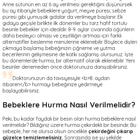
Anne sütünün en az 6 ay verilmesi gerektiğini düşünürsek
bu ay itibariyle bebeklere yoğurt, meyve püresi, sebze
püresi gibi yumuşak gıdalar da verilmeye başlanır. Ek
gıdaya geçişle birlikte ilk dönemler bu tarz hafif tortulu
besinle bebekler için idealdir. 8-9. aylar civarında öğünlerin
daha besleyici olması ve çeşitliliğin artması için farklı
alternatifler beslenme menülerine eklenebilir. Böylece dişleri
çıkmaya başlamış bebeğinizin çiğneme ve yutma
becerilerinin gelişmesine de katkı sağlamış olursunuz. İşte
bu dönemlerde hurma, bir alternatif olarak eklenebilir. Yeni
besinler denemeden önce doktorunuza danışabilirsiniz.
Doktorunuzun da tavsiyesiyle <b>8. aydan
itibaren</b> hurmayı bebeğinize yedirmeye
başlayabilirsiniz.
Bebeklere Hurma Nasıl Verilmelidir?
Peki, bu kadar faydalı bir besin olan hurma bebeklere nasıl
verilmelidir? Bildiğiniz üzere hurma çekirdekli bir besindir. Bu
sebeple, her ne olursa olsun öncelikle
çekirdeğini çıkarıp
güzelce temizlemelisiniz.
Sonrasında ise şu şekilde