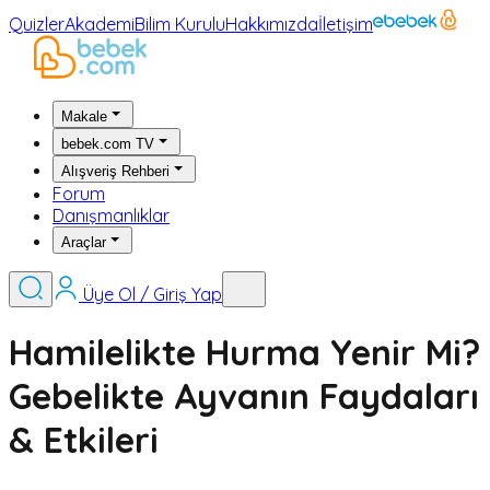
Quizler
Akademi
Bilim Kurulu
Hakkımızda
İletişim
Makale
bebek.com TV
Alışveriş Rehberi
Forum
Danışmanlıklar
Araçlar
Üye Ol / Giriş Yap
Hamilelikte Hurma Yenir Mi?
Gebelikte Ayvanın Faydaları
& Etkileri