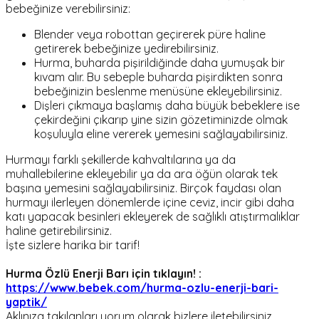
bebeğinize verebilirsiniz:
Blender veya robottan geçirerek püre haline
getirerek bebeğinize yedirebilirsiniz.
Hurma, buharda pişirildiğinde daha yumuşak bir
kıvam alır. Bu sebeple buharda pişirdikten sonra
bebeğinizin beslenme menüsüne ekleyebilirsiniz.
Dişleri çıkmaya başlamış daha büyük bebeklere ise
çekirdeğini çıkarıp yine sizin gözetiminizde olmak
koşuluyla eline vererek yemesini sağlayabilirsiniz.
Hurmayı farklı şekillerde kahvaltılarına ya da
muhallebilerine ekleyebilir ya da ara öğün olarak tek
başına yemesini sağlayabilirsiniz. Birçok faydası olan
hurmayı ilerleyen dönemlerde içine ceviz, incir gibi daha
katı yapacak besinleri ekleyerek de sağlıklı atıştırmalıklar
haline getirebilirsiniz.
İşte sizlere harika bir tarif!
Hurma Özlü Enerji Barı için tıklayın! :
https://www.bebek.com/hurma-ozlu-enerji-bari-
yaptik/
Aklınıza takılanları yorum olarak bizlere iletebilirsiniz.