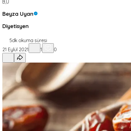
B,U
Beyza Uyan
Diyetisyen
5
dk okuma süresi
21 Eylül 2021
1
0