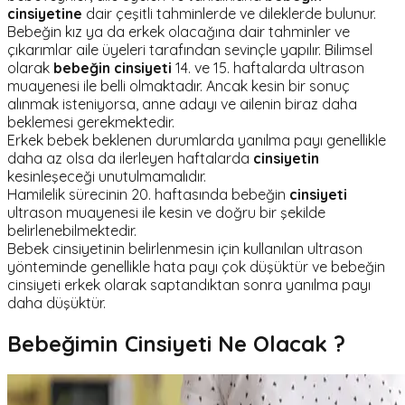
cinsiyetine
dair çeşitli tahminlerde ve dileklerde bulunur.
Bebeğin kız ya da erkek olacağına dair tahminler ve
çıkarımlar aile üyeleri tarafından sevinçle yapılır. Bilimsel
olarak
bebeğin cinsiyeti
14. ve 15. haftalarda ultrason
muayenesi ile belli olmaktadır. Ancak kesin bir sonuç
alınmak isteniyorsa, anne adayı ve ailenin biraz daha
beklemesi gerekmektedir.
Erkek bebek beklenen durumlarda yanılma payı genellikle
daha az olsa da ilerleyen haftalarda
cinsiyetin
kesinleşeceği unutulmamalıdır.
Hamilelik sürecinin 20. haftasında bebeğin
cinsiyeti
ultrason muayenesi ile kesin ve doğru bir şekilde
belirlenebilmektedir.
Bebek cinsiyetinin belirlenmesin için kullanılan ultrason
yönteminde genellikle hata payı çok düşüktür ve bebeğin
cinsiyeti erkek olarak saptandıktan sonra yanılma payı
daha düşüktür.
Bebeğimin Cinsiyeti Ne Olacak ?