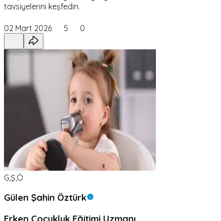
tavsiyelerini keşfedin.
02 Mart 2026
5
0
G,Ş,Ö
Gülen Şahin Öztürk
Erken Çocukluk Eğitimi Uzmanı