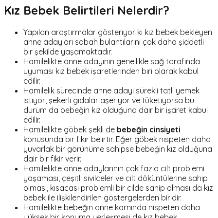
Kız Bebek Belirtileri Nelerdir?
Yapılan araştırmalar gösteriyor ki kız bebek bekleyen
anne adayları sabah bulantılarını çok daha şiddetli
bir şekilde yaşamaktadır.
Hamilelikte anne adayının genellikle sağ tarafında
uyuması kız bebek işaretlerinden biri olarak kabul
edilir.
Hamilelik sürecinde anne adayı sürekli tatlı yemek
istiyor, şekerli gıdalar aşeriyor ve tüketiyorsa bu
durum da bebeğin kız olduğuna dair bir işaret kabul
edilir.
Hamilelikte göbek şekli de
bebeğin cinsiyeti
konusunda bir fikir belirtir. Eğer göbek nispeten daha
yuvarlak bir görünüme sahipse bebeğin kız olduğuna
dair bir fikir verir.
Hamilelikte anne adaylarının çok fazla cilt problemi
yaşaması, çeşitli sivilceler ve cilt döküntülerine sahip
olması, kısacası problemli bir cilde sahip olması da kız
bebek ile ilişkilendirilen göstergelerden biridir.
Hamilelikte bebeğin anne karnında nispeten daha
yüksek bir konuma yerleşmesi de kız bebek