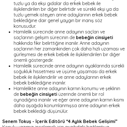
tuzlu ya da ekşi gıdalar da erkek bebek ile
ilişkilendirilen bir diğer belirtidir ve sürekli ekşi ya da
tuzlu yemek isteyen anne adaylarının erkek bebek
beklediğine dair genel yaygın bir inanış söz
konusudur.
Hamilelik sürecinde anne adayının saçları ve
saçlarının gelişim sürecinin de
bebeğin cinsiyeti
hakkında fikir belirttiğine inanılır. Anne adayının
saçlarının her zamankinden çok daha hızlı uzaması ve
gürleşmesi de erkek bebek ile ilişkilendirilen bir diğer
önemli göstergedir.
Hamilelik sürecinde anne adayının ayaklarında sürekli
soğukluk hissetmesi ve üşüme yaşaması da erkek
bebek ile ilişkilendirilir ve anne adaylarının erkek
bebek beklediğine inanılır.
Hamilelikte anne adayının karnın konumu ve şeklinin
de
bebeğin cinsiyeti
üzerinde önemli bir rol
oynadığına inanılır ve eğer anne adayının karnın kısmı
daha aşağıda konumlanmışsa anne adayının erkek
bebek beklediği düşünülür.
Senem Tokuş -
İçerik Editörü
“
4 Aylık Bebek Gelişimi
”
Konulu yazımızı incelemek için aşağıdaki bağlantıya