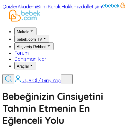
Quizler
Akademi
Bilim Kurulu
Hakkımızda
İletişim
Makale
bebek.com TV
Alışveriş Rehberi
Forum
Danışmanlıklar
Araçlar
Üye Ol / Giriş Yap
Bebeğinizin Cinsiyetini
Tahmin Etmenin En
Eğlenceli Yolu