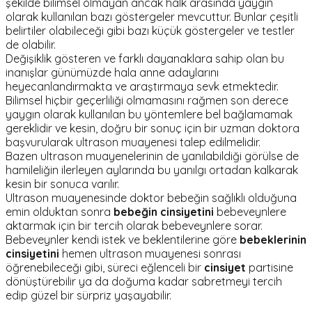
şekilde bilimsel olmayan ancak halk arasında yaygın
olarak kullanılan bazı göstergeler mevcuttur. Bunlar çeşitli
belirtiler olabileceği gibi bazı küçük göstergeler ve testler
de olabilir.
Değişiklik gösteren ve farklı dayanaklara sahip olan bu
inanışlar günümüzde hala anne adaylarını
heyecanlandırmakta ve araştırmaya sevk etmektedir.
Bilimsel hiçbir geçerliliği olmamasını rağmen son derece
yaygın olarak kullanılan bu yöntemlere bel bağlamamak
gereklidir ve kesin, doğru bir sonuç için bir uzman doktora
başvurularak ultrason muayenesi talep edilmelidir.
Bazen ultrason muayenelerinin de yanılabildiği görülse de
hamileliğin ilerleyen aylarında bu yanılgı ortadan kalkarak
kesin bir sonuca varılır.
Ultrason muayenesinde doktor bebeğin sağlıklı olduğuna
emin olduktan sonra
bebeğin cinsiyetini
bebeveynlere
aktarmak için bir tercih olarak bebeveynlere sorar.
Bebeveynler kendi istek ve beklentilerine göre
bebeklerinin
cinsiyetini
hemen ultrason muayenesi sonrası
öğrenebileceği gibi, süreci eğlenceli bir
cinsiyet
partisine
dönüştürebilir ya da doğuma kadar sabretmeyi tercih
edip güzel bir sürpriz yaşayabilir.