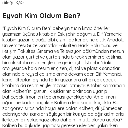
dileği…</i>
Eyvah Kim Oldum Ben?
“Eyvah Kim Oldum Ben” bebeğiniz için kitap önerileri
yazımızın üçüncü kitabıdır. Eskişehir doğumlu, Elif Yemenici
kitabın yazarı olduğu gibi çizimi de kendisine aittir. Anadolu
Üniversitesi Güzel Sanatlar Fakültesi Baskı Bölümünü ve
İletişim Fakültesi Sinema ve Televizyon bölümünden mezun
olan yazar yurtiçi ve yurtdışında birçok seminere katılmış,
birçok kitabı resimleriyle dile getirmiştir. İstanbul’daki
atölyesinde hala resimler çizen, dijital ve plastik sanatlar
alanında bireysel çalışmalarına devam eden Elif Yemenici,
kendi kitapları dışında farklı yazarlara ait birçok çocuk
kitabına da resimleriyle imzasını atmıştır. Kitabın kahramanı
olan Kalben’in, günün ilk ışıklarının ardından uyanıp
bahçedeki limonları toplaması gerekiyordu. Ama limon
ağacı ne kadar büyükse Kalben de o kadar küçüktü. Bu
zor görevi sırasında hayallere dalan Kalben, düşünmeden
edemiyordu: şarkılar söyleyen bir kuş ya da ağır adımlarla
ilerleyen bir salyangoz olsa daha mı mutlu olurdu acaba?
Kalben bu öyküde yapması gereken işlerden yakınırken