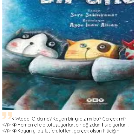
<i>Aaaa! O da ne? Kayan bir yıldız mı bu? Gerçek mi?
</i> <i>Hemen el ele tutuşuyorlar, bir ağızdan fısıldıyorlar….
</i> <i>Kayan yıldız lütfen, lütfen, gerçek olsun Piticiğin