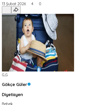
13 Şubat 2026
4
0
G,G
Gökçe Güler
Diyetisyen
Bebek