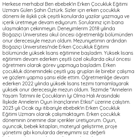
Herkese merhaba! Ben ebebek'in Erken Çocukluk Eğitimi
Uzmanı Gülen Şahin Öztürk. Sizler için erken çocukluk
dönemi ile ilişkili çok çeşitli konularda yazılar yazmaya ve
içerik üretmeye devam ediyorum. Sorularınız için bana
ulaşmaktan çekinmeyin. Deneyimlerim 2018 yılında
Boğaziçi Üniversitesi okul öncesi öğretmenliği bölümünden
onur derecesiyle mezun oldum. Mezuniyetimin ardından
Boğaziçi Üniversitesi'nde Erken Çocukluk Eğitimi
bölümünde yüksek lisans eğitimine başladım. Yüksek lisans
eğitimim devam ederken çeşitli özel okullarda okul öncesi
öğretmeni olarak görev yapmaya başladım. Erken
çocukluk dönemindeki çeşitli yaş grupları ile birebir çalışma
ve gözlem yapma şansı elde ettim. Öğretmenliğe devam
ederken 2022 yılında yüksek lisans tezimi tamamlayarak
yüksek onur derecesiyle mezun oldum. Tezimde "Annelerin
Yaşam Tatmini ile Çocukların İyi Olma Hali Arasındaki
İlişkide Annelerin Oyun İnançlarının Etkisi" üzerine çalıştım.
2023 yılı Ocak ayı itibariyle ebebek'in Erken Çocukluk
Eğitimi Uzmanı olarak çalışmaktayım. Erken çocukluk
döneminin önemine dair içerikler üretiyorum. Oyun,
oyuncak, bebek kitapları, materyal geliştirme, proje
yönetimi gibi konularda deneyimimi siz değerli