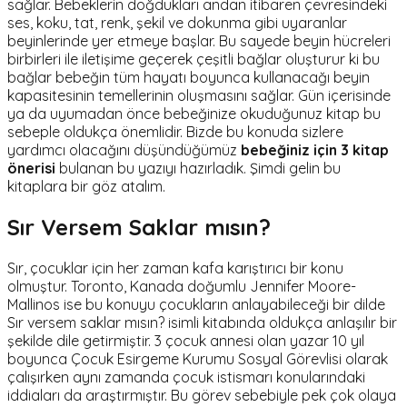
sağlar. Bebeklerin doğdukları andan itibaren çevresindeki
ses, koku, tat, renk, şekil ve dokunma gibi uyaranlar
beyinlerinde yer etmeye başlar. Bu sayede beyin hücreleri
birbirleri ile iletişime geçerek çeşitli bağlar oluşturur ki bu
bağlar bebeğin tüm hayatı boyunca kullanacağı beyin
kapasitesinin temellerinin oluşmasını sağlar. Gün içerisinde
ya da uyumadan önce bebeğinize okuduğunuz kitap bu
sebeple oldukça önemlidir. Bizde bu konuda sizlere
yardımcı olacağını düşündüğümüz
bebeğiniz için 3 kitap
önerisi
bulanan bu yazıyı hazırladık. Şimdi gelin bu
kitaplara bir göz atalım.
Sır Versem Saklar mısın?
Sır, çocuklar için her zaman kafa karıştırıcı bir konu
olmuştur. Toronto, Kanada doğumlu Jennifer Moore-
Mallinos ise bu konuyu çocukların anlayabileceği bir dilde
Sır versem saklar mısın? isimli kitabında oldukça anlaşılır bir
şekilde dile getirmiştir. 3 çocuk annesi olan yazar 10 yıl
boyunca Çocuk Esirgeme Kurumu Sosyal Görevlisi olarak
çalışırken aynı zamanda çocuk istismarı konularındaki
iddiaları da araştırmıştır. Bu görev sebebiyle pek çok olaya