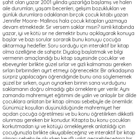
şahit olan yazar 2001 yılında yazarlığa başlamış ve halen
aile durumları, yaşam becerileri, gelişim bozuklukları ve
günlük durumlara odaklanan birçok çocuk kitabı yazan
Jennifer Moore- Mallinos hala çocuk kitapları yazmaya
devam etmektedir. Sır versem saklar mısın? isimli kitabında
yazar, iyi ve kötü sır ne demektir bunu açıklayarak konuya
başlar ve bazı sorular sorarak bunu konuyu çocuğa
aktarmayı hedefler. Soru sorduğu için interaktif bir kitap
olma özelliğine de sahiptir. Diyalog başlatmak ve bilgi
vermenin amaçlandığı bu kitap sayesinde çocuklar ve
ebeveynler birlikte güzel sırlar ve gizli kalmaması gereken
sırları birbirinden ayırt etmeyi öğrenecektir. Bir arkadaşına
sürpriz yapılacağını öğrendiğinde bunu ona söylememek
güzel bir sırken, oyun oynarken birinin sana vurduğunu
saklamanın doğru olmadığı gibi örneklere yer verilir. Aynı
zamanda mahremiyet eğitimini de yalın ve anlaşılır bir dilde
çocuklara anlatan bir kitap olması sebebiyle de önemlidir.
Günümüz koşulları düşünüldüğünde mahremiyet her
açıdan çocuğa öğretilmesi ve bu konu öğretilirken dikkatli
olunması gereken bir konudur. Kitapta bu konu çocukları
korkutmadan iyi ve kötüyü örnekleyerek anlatıldığı için
çocuğunuzla birlikte okuyabileceğiniz ve interaktif bir kitap
olması sebebiyle okurken keyifli vakit geçirebileceğiniz bir