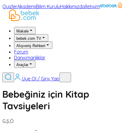
Quizler
Akademi
Bilim Kurulu
Hakkımızda
İletişim
Makale
bebek.com TV
Alışveriş Rehberi
Forum
Danışmanlıklar
Araçlar
Üye Ol / Giriş Yap
Bebeğiniz için Kitap
Tavsiyeleri
G,Ş,Ö