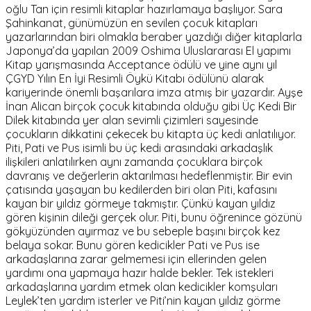
oğlu Tan için resimli kitaplar hazırlamaya başlıyor. Sara
Şahinkanat, günümüzün en sevilen çocuk kitapları
yazarlarından biri olmakla beraber yazdığı diğer kitaplarla
Japonya’da yapılan 2009 Oshima Uluslararası El yapımı
Kitap yarışmasında Acceptance ödülü ve yine aynı yıl
ÇGYD Yılın En İyi Resimli Öykü Kitabı ödülünü alarak
kariyerinde önemli başarılara imza atmış bir yazardır. Ayşe
İnan Alican birçok çocuk kitabında olduğu gibi Üç Kedi Bir
Dilek kitabında yer alan sevimli çizimleri sayesinde
çocukların dikkatini çekecek bu kitapta üç kedi anlatılıyor.
Piti, Pati ve Pus isimli bu üç kedi arasındaki arkadaşlık
ilişkileri anlatılırken aynı zamanda çocuklara birçok
davranış ve değerlerin aktarılması hedeflenmiştir. Bir evin
çatısında yaşayan bu kedilerden biri olan Piti, kafasını
kayan bir yıldız görmeye takmıştır. Çünkü kayan yıldız
gören kişinin dileği gerçek olur. Piti, bunu öğrenince gözünü
gökyüzünden ayırmaz ve bu sebeple başını birçok kez
belaya sokar. Bunu gören kedicikler Pati ve Pus ise
arkadaşlarına zarar gelmemesi için ellerinden gelen
yardımı ona yapmaya hazır halde bekler. Tek istekleri
arkadaşlarına yardım etmek olan kedicikler komşuları
Leylek’ten yardım isterler ve Piti’nin kayan yıldız görme