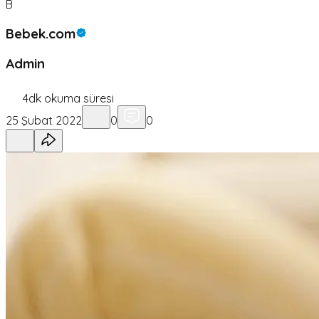
B
Bebek.com
Admin
4
dk okuma süresi
25 Şubat 2022
0
0