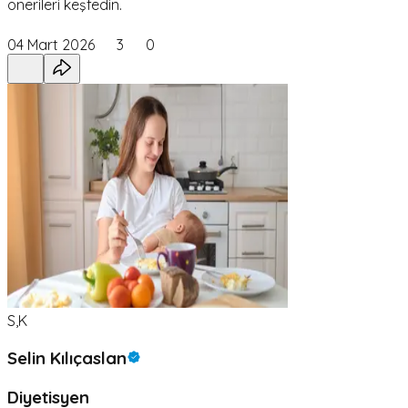
önerileri keşfedin.
04 Mart 2026
3
0
S,K
Selin Kılıçaslan
Diyetisyen