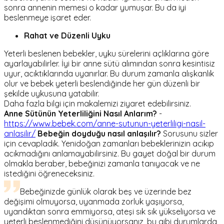
sonra annenin memesi o kadar yumuşar. Bu da iyi
beslenmeye işaret eder.
Rahat ve Düzenli Uyku
Yeterli beslenen bebekler, uyku sürelerini açlıklarına göre
ayarlayabilirler. İyi bir anne sütü alımından sonra kesintisiz
uyur, acıktıklarında uyanırlar. Bu durum zamanla alışkanlık
olur ve bebek yeterli beslendiğinde her gün düzenli bir
şekilde uykusuna yatabilir.
Daha fazla bilgi için makalemizi ziyaret edebilirsiniz.
Anne Sütünün Yeterliliğini Nasıl Anlarım?
-
https://www.bebek.com/anne-sutunun-yeterliligi-nasil-
anlasilir/
Bebeğin doyduğu nasıl anlaşılır?
Sorusunu sizler
için cevapladık. Yenidoğan zamanları bebeklerinizin acıkıp
acıkmadığını anlamayabilirsiniz. Bu gayet doğal bir durum
olmakla beraber, bebeğinizi zamanla tanıyacak ve ne
istediğini öğreneceksiniz.
Bebeğinizde günlük olarak beş ve üzerinde bez
değişimi olmuyorsa, uyanmada zorluk yaşıyorsa,
uyandıktan sonra emmiyorsa, ateşi sık sık yükseliyorsa ve
yeterli beslenmediğini düşünüyorsanız, bu gibi durumlarda