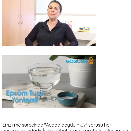
Emzirme sürecinde "Acaba doydu mu?" sorusu her
annenin aklındadır. İçinizi rahatlatacak pratik ipuçlarını sizin