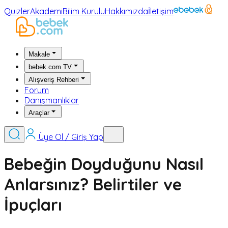
Quizler
Akademi
Bilim Kurulu
Hakkımızda
İletişim
Makale
bebek.com TV
Alışveriş Rehberi
Forum
Danışmanlıklar
Araçlar
Üye Ol / Giriş Yap
Bebeğin Doyduğunu Nasıl
Anlarsınız? Belirtiler ve
İpuçları