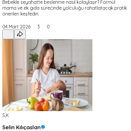
Bebekle seyahatte beslenme nasıl kolaylaşır? Formül
mama ve ek gıda sürecinde yolculuğu rahatlatacak pratik
önerileri keşfedin.
04 Mart 2026
3
0
S,K
Selin Kılıçaslan