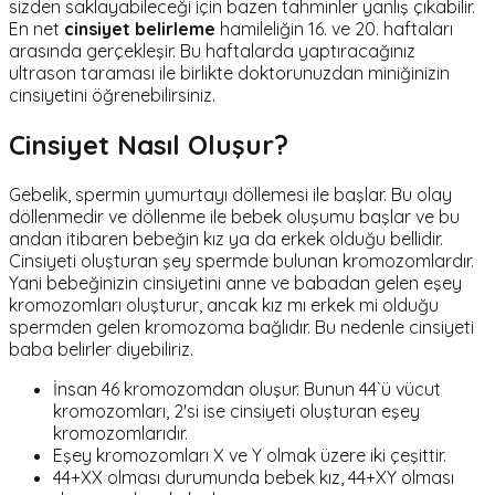
sizden saklayabileceği için bazen tahminler yanlış çıkabilir.
En net
cinsiyet belirleme
hamileliğin 16. ve 20. haftaları
arasında gerçekleşir. Bu haftalarda yaptıracağınız
ultrason taraması ile birlikte doktorunuzdan miniğinizin
cinsiyetini öğrenebilirsiniz.
Cinsiyet Nasıl Oluşur?
Gebelik, spermin yumurtayı döllemesi ile başlar. Bu olay
döllenmedir ve döllenme ile bebek oluşumu başlar ve bu
andan itibaren bebeğin kız ya da erkek olduğu bellidir.
Cinsiyeti oluşturan şey spermde bulunan kromozomlardır.
Yani bebeğinizin cinsiyetini anne ve babadan gelen eşey
kromozomları oluşturur, ancak kız mı erkek mi olduğu
spermden gelen kromozoma bağlıdır. Bu nedenle cinsiyeti
baba belirler diyebiliriz.
İnsan 46 kromozomdan oluşur. Bunun 44`ü vücut
kromozomları, 2'si ise cinsiyeti oluşturan eşey
kromozomlarıdır.
Eşey kromozomları X ve Y olmak üzere iki çeşittir.
44+XX olması durumunda bebek kız, 44+XY olması