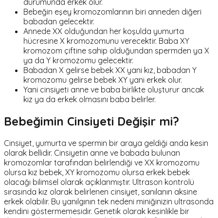
durumunda erkek olur.
Bebeğin eşey kromozomlarının biri anneden diğeri
babadan gelecektir.
Annede XX olduğundan her koşulda yumurta
hücresine X kromozomunu verecektir. Baba XY
kromozom çiftine sahip olduğundan spermden ya X
ya da Y kromozomu gelecektir.
Babadan X gelirse bebek XX yani kız, babadan Y
kromozomu gelirse bebek XY yani erkek olur.
Yani cinsiyeti anne ve baba birlikte oluşturur ancak
kız ya da erkek olmasını baba belirler.
Bebeğimin Cinsiyeti Değişir mi?
Cinsiyet, yumurta ve spermin bir araya geldiği anda kesin
olarak bellidir. Cinsiyetin anne ve babada bulunan
kromozomlar tarafından belirlendiği ve XX kromozomu
olursa kız bebek, XY kromozomu olursa erkek bebek
olacağı bilimsel olarak açıklanmıştır. Ultrason kontrolü
sırasında kız olarak belirlenen cinsiyet, sanılanın aksine
erkek olabilir. Bu yanılgının tek nedeni miniğinizin ultrasonda
kendini göstermemesidir. Genetik olarak kesinlikle bir