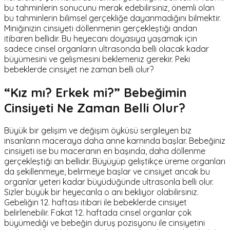
bu tahminlerin sonucunu merak edebilirsiniz, önemli olan
bu tahminlerin bilimsel gerçekliğe dayanmadığını bilmektir.
Miniğinizin cinsiyeti döllenmenin gerçekleştiği andan
itibaren bellidir. Bu heyecanı doyasıya yaşamak için
sadece cinsel organların ultrasonda belli olacak kadar
büyümesini ve gelişmesini beklemeniz gerekir. Peki
bebeklerde cinsiyet ne zaman belli olur?
“Kız mı? Erkek mi?” Bebeğimin
Cinsiyeti Ne Zaman Belli Olur?
Büyük bir gelişim ve değişim öyküsü sergileyen biz
insanların maceraya daha anne karnında başlar. Bebeğiniz
cinsiyeti ise bu maceranın en başında, daha döllenme
gerçekleştiği an bellidir. Büyüyüp geliştikçe üreme organları
da şekillenmeye, belirmeye başlar ve cinsiyet ancak bu
organlar yeteri kadar büyüdüğünde ultrasonla belli olur.
Sizler büyük bir heyecanla o anı bekliyor olabilirsiniz.
Gebeliğin 12. haftası itibari ile bebeklerde cinsiyet
belirlenebilir. Fakat 12. haftada cinsel organlar çok
büyümediği ve bebeğin duruş pozisyonu ile cinsiyetini