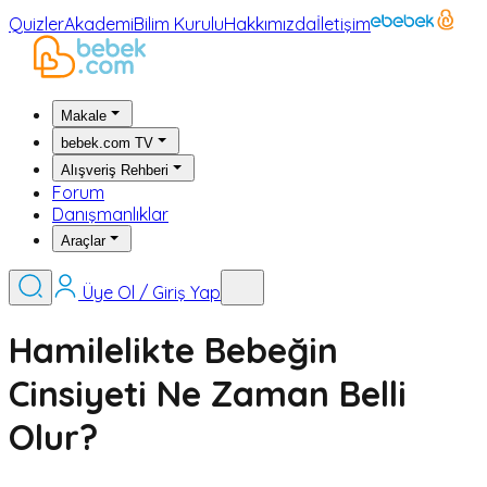
Quizler
Akademi
Bilim Kurulu
Hakkımızda
İletişim
Makale
bebek.com TV
Alışveriş Rehberi
Forum
Danışmanlıklar
Araçlar
Üye Ol / Giriş Yap
Hamilelikte Bebeğin
Cinsiyeti Ne Zaman Belli
Olur?