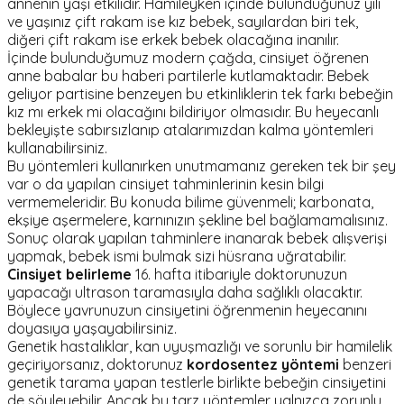
annenin yaşı etkilidir. Hamileyken içinde bulunduğunuz yılı
ve yaşınız çift rakam ise kız bebek, sayılardan biri tek,
diğeri çift rakam ise erkek bebek olacağına inanılır.
İçinde bulunduğumuz modern çağda, cinsiyet öğrenen
anne babalar bu haberi partilerle kutlamaktadır. Bebek
geliyor partisine benzeyen bu etkinliklerin tek farkı bebeğin
kız mı erkek mi olacağını bildiriyor olmasıdır. Bu heyecanlı
bekleyişte sabırsızlanıp atalarımızdan kalma yöntemleri
kullanabilirsiniz.
Bu yöntemleri kullanırken unutmamanız gereken tek bir şey
var o da yapılan cinsiyet tahminlerinin kesin bilgi
vermemeleridir. Bu konuda bilime güvenmeli; karbonata,
ekşiye aşermelere, karnınızın şekline bel bağlamamalısınız.
Sonuç olarak yapılan tahminlere inanarak bebek alışverişi
yapmak, bebek ismi bulmak sizi hüsrana uğratabilir.
Cinsiyet belirleme
16. hafta itibariyle doktorunuzun
yapacağı ultrason taramasıyla daha sağlıklı olacaktır.
Böylece yavrunuzun cinsiyetini öğrenmenin heyecanını
doyasıya yaşayabilirsiniz.
Genetik hastalıklar, kan uyuşmazlığı ve sorunlu bir hamilelik
geçiriyorsanız, doktorunuz
kordosentez yöntemi
benzeri
genetik tarama yapan testlerle birlikte bebeğin cinsiyetini
de söyleyebilir. Ancak bu tarz yöntemler yalnızca zorunlu