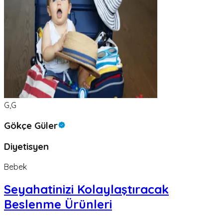
G,G
Gökçe Güler
Diyetisyen
Bebek
Seyahatinizi Kolaylaştıracak
Beslenme Ürünleri