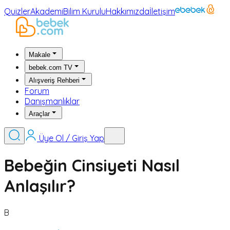
Quizler
Akademi
Bilim Kurulu
Hakkımızda
İletişim
Makale
bebek.com TV
Alışveriş Rehberi
Forum
Danışmanlıklar
Araçlar
Üye Ol / Giriş Yap
Bebeğin Cinsiyeti Nasıl
Anlaşılır?
B