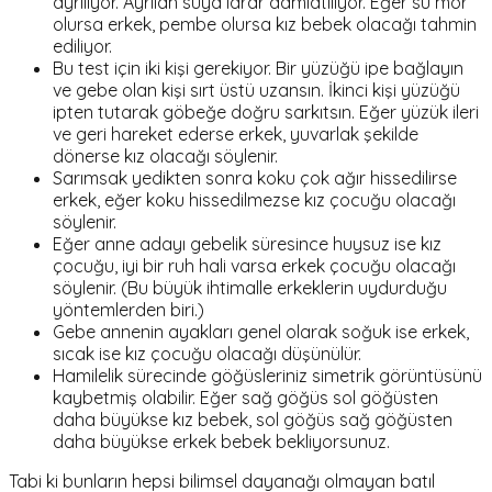
ayrılıyor. Ayrılan suya idrar damlatılıyor. Eğer su mor
olursa erkek, pembe olursa kız bebek olacağı tahmin
ediliyor.
Bu test için iki kişi gerekiyor. Bir yüzüğü ipe bağlayın
ve gebe olan kişi sırt üstü uzansın. İkinci kişi yüzüğü
ipten tutarak göbeğe doğru sarkıtsın. Eğer yüzük ileri
ve geri hareket ederse erkek, yuvarlak şekilde
dönerse kız olacağı söylenir.
Sarımsak yedikten sonra koku çok ağır hissedilirse
erkek, eğer koku hissedilmezse kız çocuğu olacağı
söylenir.
Eğer anne adayı gebelik süresince huysuz ise kız
çocuğu, iyi bir ruh hali varsa erkek çocuğu olacağı
söylenir. (Bu büyük ihtimalle erkeklerin uydurduğu
yöntemlerden biri.)
Gebe annenin ayakları genel olarak soğuk ise erkek,
sıcak ise kız çocuğu olacağı düşünülür.
Hamilelik sürecinde göğüsleriniz simetrik görüntüsünü
kaybetmiş olabilir. Eğer sağ göğüs sol göğüsten
daha büyükse kız bebek, sol göğüs sağ göğüsten
daha büyükse erkek bebek bekliyorsunuz.
Tabi ki bunların hepsi bilimsel dayanağı olmayan batıl