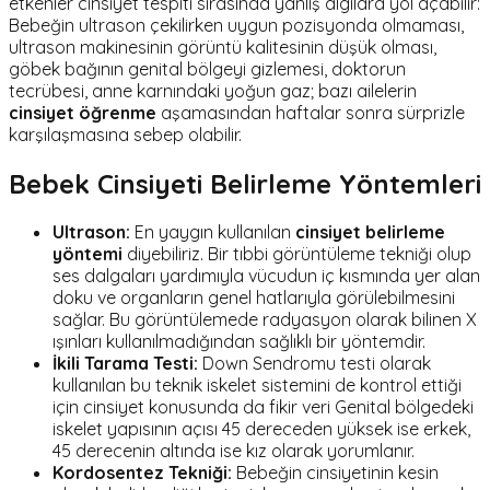
etkenler cinsiyet tespiti sırasında yanlış algılara yol açabilir:
Bebeğin ultrason çekilirken uygun pozisyonda olmaması,
ultrason makinesinin görüntü kalitesinin düşük olması,
göbek bağının genital bölgeyi gizlemesi, doktorun
tecrübesi, anne karnındaki yoğun gaz; bazı ailelerin
cinsiyet öğrenme
aşamasından haftalar sonra sürprizle
karşılaşmasına sebep olabilir.
Bebek Cinsiyeti Belirleme Yöntemleri
Ultrason:
En yaygın kullanılan
cinsiyet belirleme
yöntemi
diyebiliriz. Bir tıbbi görüntüleme tekniği olup
ses dalgaları yardımıyla vücudun iç kısmında yer alan
doku ve organların genel hatlarıyla görülebilmesini
sağlar. Bu görüntülemede radyasyon olarak bilinen X
ışınları kullanılmadığından sağlıklı bir yöntemdir.
İkili Tarama Testi:
Down Sendromu testi olarak
kullanılan bu teknik iskelet sistemini de kontrol ettiği
için cinsiyet konusunda da fikir veri Genital bölgedeki
iskelet yapısının açısı 45 dereceden yüksek ise erkek,
45 derecenin altında ise kız olarak yorumlanır.
Kordosentez Tekniği:
Bebeğin cinsiyetinin kesin