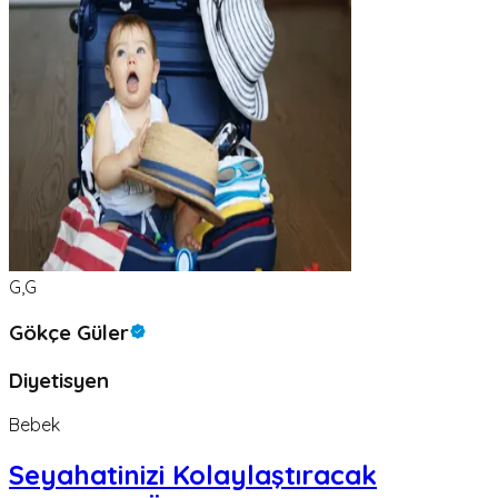
G,G
Gökçe Güler
Diyetisyen
Bebek
Seyahatinizi Kolaylaştıracak