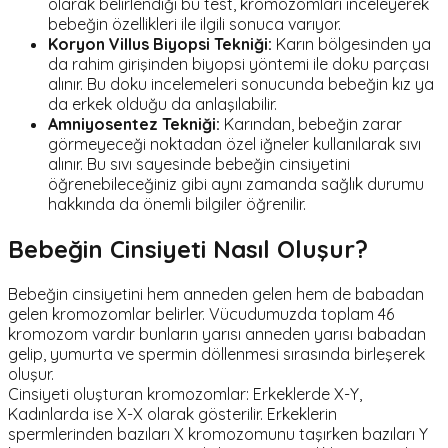
olarak belirlendiği bu test, kromozomları inceleyerek
bebeğin özellikleri ile ilgili sonuca varıyor.
Koryon Villus Biyopsi Tekniği:
Karın bölgesinden ya
da rahim girişinden biyopsi yöntemi ile doku parçası
alınır. Bu doku incelemeleri sonucunda bebeğin kız ya
da erkek olduğu da anlaşılabilir.
Amniyosentez Tekniği:
Karından, bebeğin zarar
görmeyeceği noktadan özel iğneler kullanılarak sıvı
alınır. Bu sıvı sayesinde bebeğin cinsiyetini
öğrenebileceğiniz gibi aynı zamanda sağlık durumu
hakkında da önemli bilgiler öğrenilir.
Bebeğin Cinsiyeti Nasıl Oluşur?
Bebeğin cinsiyetini hem anneden gelen hem de babadan
gelen kromozomlar belirler. Vücudumuzda toplam 46
kromozom vardır bunların yarısı anneden yarısı babadan
gelip, yumurta ve spermin döllenmesi sırasında birleşerek
oluşur.
Cinsiyeti oluşturan kromozomlar: Erkeklerde X-Y,
Kadınlarda ise X-X olarak gösterilir. Erkeklerin
spermlerinden bazıları X kromozomunu taşırken bazıları Y