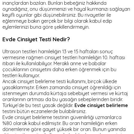
inançlardan bazıları. Bunları bebeğiniz hakkında
oynadığınız, onu düşünmenizi ve hayal kurmanızı sağlayan
keyifli oyunlar gibi düşünebilirsiniz. Bu rivayetler ile
eğlenmeye bakın gerçek bir bilgi olarak kabul edip
eylemlerinizi buna göre şekillendirmeyin.
Evde Cinsiyet Testi Nedir?
Ultrason testleri hamileliğin 13 ve 15 haftaları sonuç
vermesine rağmen cinsiyet testleri hamileliğin 10. haftası
itibari ile kullanılabiliyor. Meraklı anne ve babalar
çocuklarının cinsiyetini daha erken öğrenmek için bu
testleri kullanıyor.
Ancak cinsiyet belirleme testi kullanımı, birçok ülkede
yasaklanmıştır. Erken zamanda cinsiyet öğrenildiği için
istenmeyen durumda kürtaja sebebiyet vermesi ve kürtaj
oranlarının artması da bu yasağın sebeplerinden biridir.
Türkiye’de bu test yasak değildir.
Evde cinsiyet belirleme
testini bütün eczanelerde bulabilirsiniz.
Evde cinsiyet belirleme testinin güvenilirliği uzmanlarca
%80 olarak kabul edilmiştir. Bu oran hamileliğin erken
dönemlerine göre gayet yüksek bir oran. Bunun yanında