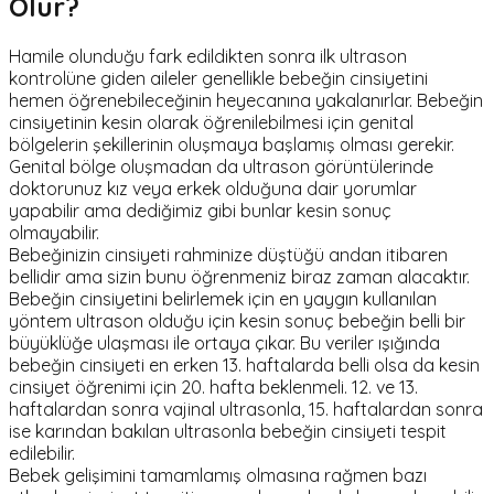
Olur?
Hamile olunduğu fark edildikten sonra ilk ultrason
kontrolüne giden aileler genellikle bebeğin cinsiyetini
hemen öğrenebileceğinin heyecanına yakalanırlar. Bebeğin
cinsiyetinin kesin olarak öğrenilebilmesi için genital
bölgelerin şekillerinin oluşmaya başlamış olması gerekir.
Genital bölge oluşmadan da ultrason görüntülerinde
doktorunuz kız veya erkek olduğuna dair yorumlar
yapabilir ama dediğimiz gibi bunlar kesin sonuç
olmayabilir.
Bebeğinizin cinsiyeti rahminize düştüğü andan itibaren
bellidir ama sizin bunu öğrenmeniz biraz zaman alacaktır.
Bebeğin cinsiyetini belirlemek için en yaygın kullanılan
yöntem ultrason olduğu için kesin sonuç bebeğin belli bir
büyüklüğe ulaşması ile ortaya çıkar. Bu veriler ışığında
bebeğin cinsiyeti en erken 13. haftalarda belli olsa da kesin
cinsiyet öğrenimi için 20. hafta beklenmeli. 12. ve 13.
haftalardan sonra vajinal ultrasonla, 15. haftalardan sonra
ise karından bakılan ultrasonla bebeğin cinsiyeti tespit
edilebilir.
Bebek gelişimini tamamlamış olmasına rağmen bazı