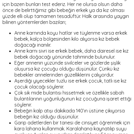
için bazen bunları test ederiz. Her ne olursa olsun daha
önce de belirttiğimiz gibi bebeğin erkek ya da kız olması
yüzde elli olup tamamen tesadüftür. Halk arasında yaygın
bilinen yöntemlerden bazıları;
Anne karnında koyu hatlar ve tüylenme varsa erkek
bebek, kalça bölgesinden kilo alıyorsa kız bebek
doğacağı inanılır.
Anne karnı sivri ise erkek bebek, daha dairesel ise kız
bebek doğacağı yönünde tahminde bulunulur.
Eğer annenin yüzünde sivilceler ve gözlerde şişlik
oluşursa kız çocuğu olduğu düşünülür. Çünkü kız
bebekler annelerinden güzelliklerini çalıyordur.
Aşerdiği yiyecekler tuzlu ise erkek çocuk, tatlı ise kız
çocuk olacağı söylenir.
Çok sık mide bulantısı hissetmek ve özellikle sabah
bulantılarının yoğunluğunun kız çocuğuna işaret ettiği
söylenir.
Bebeğin kalp atışı dakikada 140’ın üstüne çıkıyorsa
bebeğin kız olduğu düşünülür.
Garip adetlerden bir tanesi de cinsiyet öğrenmek için
kara lahana kullanmak. Karalahana kaynatılıp suyu