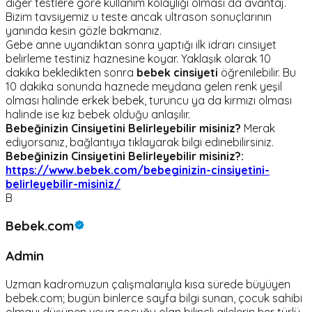
diğer testlere göre kullanım kolaylığı olması da avantaj.
Bizim tavsiyemiz u teste ancak ultrason sonuçlarının
yanında kesin gözle bakmanız.
Gebe anne uyandıktan sonra yaptığı ilk idrarı cinsiyet
belirleme testiniz haznesine koyar. Yaklaşık olarak 10
dakika bekledikten sonra
bebek cinsiyeti
öğrenilebilir. Bu
10 dakika sonunda haznede meydana gelen renk yeşil
olması halinde erkek bebek, turuncu ya da kırmızı olması
halinde ise kız bebek olduğu anlaşılır.
Bebeğinizin Cinsiyetini Belirleyebilir misiniz?
Merak
ediyorsanız, bağlantıya tıklayarak bilgi edinebilirsiniz.
Bebeğinizin Cinsiyetini Belirleyebilir misiniz?:
https://www.bebek.com/bebeginizin-cinsiyetini-
belirleyebilir-misiniz/
B
Bebek.com
Admin
Uzman kadromuzun çalışmalarıyla kısa sürede büyüyen
bebek.com; bugün binlerce sayfa bilgi sunan, çocuk sahibi
olmayı düşünen veya çocuğu olan bilinçli ailelerin her türlü