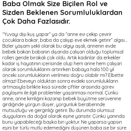
Baba Olmak Size Biçilen Rol ve
Sizden Beklenen Sorumluluklardan
Çok Daha Fazlasıdır.
“Yuvayı dişi kuş yapar” ya da “anne evi çekip çevirir
çocuklara bakar, baba da çalışıp eve ekmek getirir” algısı...
Bizler yaşam şekli olarak bu algıyı aşalı, annenin evde
bebek bakan babanın dışarıda çalışan olduğu toplumsal
rolleri geride bırakalı çok oldu. Artık kadınlar da erkekler
kadar iş hayatının içerisinde olup hem anne hem çalışan
olarak sorumluluklarını artırırken babaya hala 100 yıl
önceki sorumlulukların verilmesi doğru olabilir mi? Elbette
olmaz! Ebeveyn olduktan sonra evdeki sorumlulukların
artmasıyla birlikte kısa sürede çiftler arasında görev
paylaşımı ile ilgili problemler yaşanması normal. Çünkü
anne, anne kimliğini kazanıp bebek büyütme serüvenine
girdiğinde yorgun düşer, yorgunluk beraberinde
mutsuzluğu ve gerginliği getirir. Bu durumda olumsuz
duygularını da doğal olarak eşine yansıtır. Çünkü yanında
bunu yapabileceği başka biri yoktur. Ne yaparsa yapsın
eşini bir türlü mutlu edemediğini düşünen baba ise bir süre