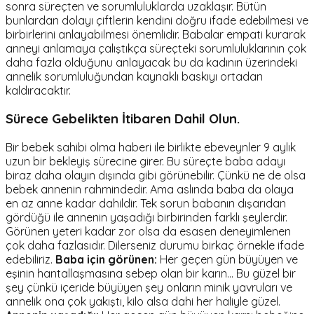
sonra süreçten ve sorumluluklarda uzaklaşır. Bütün
bunlardan dolayı çiftlerin kendini doğru ifade edebilmesi ve
birbirlerini anlayabilmesi önemlidir. Babalar empati kurarak
anneyi anlamaya çalıştıkça süreçteki sorumluluklarının çok
daha fazla olduğunu anlayacak bu da kadının üzerindeki
annelik sorumluluğundan kaynaklı baskıyı ortadan
kaldıracaktır.
Sürece Gebelikten İtibaren Dahil Olun.
Bir bebek sahibi olma haberi ile birlikte ebeveynler 9 aylık
uzun bir bekleyiş sürecine girer. Bu süreçte baba adayı
biraz daha olayın dışında gibi görünebilir. Çünkü ne de olsa
bebek annenin rahmindedir. Ama aslında baba da olaya
en az anne kadar dahildir. Tek sorun babanın dışarıdan
gördüğü ile annenin yaşadığı birbirinden farklı şeylerdir.
Görünen yeteri kadar zor olsa da esasen deneyimlenen
çok daha fazlasıdır. Dilerseniz durumu birkaç örnekle ifade
edebiliriz.
Baba için görünen:
Her geçen gün büyüyen ve
eşinin hantallaşmasına sebep olan bir karın... Bu güzel bir
şey çünkü içeride büyüyen şey onların minik yavruları ve
annelik ona çok yakıştı, kilo alsa dahi her haliyle güzel.