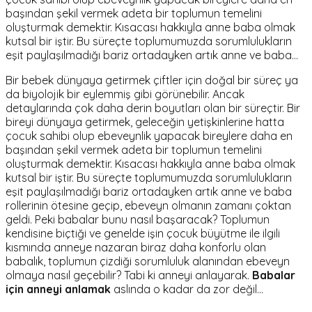
başından şekil vermek adeta bir toplumun temelini
oluşturmak demektir. Kısacası hakkıyla anne baba olmak
kutsal bir iştir. Bu süreçte toplumumuzda sorumlulukların
eşit paylaşılmadığı bariz ortadayken artık anne ve baba…
Bir bebek dünyaya getirmek çiftler için doğal bir süreç ya
da biyolojik bir eylemmiş gibi görünebilir. Ancak
detaylarında çok daha derin boyutları olan bir süreçtir. Bir
bireyi dünyaya getirmek, geleceğin yetişkinlerine hatta
çocuk sahibi olup ebeveynlik yapacak bireylere daha en
başından şekil vermek adeta bir toplumun temelini
oluşturmak demektir. Kısacası hakkıyla anne baba olmak
kutsal bir iştir. Bu süreçte toplumumuzda sorumlulukların
eşit paylaşılmadığı bariz ortadayken artık anne ve baba
rollerinin ötesine geçip, ebeveyn olmanın zamanı çoktan
geldi. Peki babalar bunu nasıl başaracak? Toplumun
kendisine biçtiği ve genelde işin çocuk büyütme ile ilgili
kısmında anneye nazaran biraz daha konforlu olan
babalık, toplumun çizdiği sorumluluk alanından ebeveyn
olmaya nasıl geçebilir? Tabi ki anneyi anlayarak.
Babalar
için anneyi anlamak
aslında o kadar da zor değil...