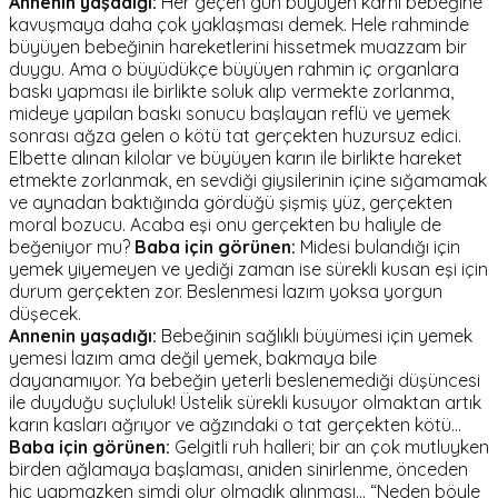
Annenin yaşadığı:
Her geçen gün büyüyen karnı bebeğine
kavuşmaya daha çok yaklaşması demek. Hele rahminde
büyüyen bebeğinin hareketlerini hissetmek muazzam bir
duygu. Ama o büyüdükçe büyüyen rahmin iç organlara
baskı yapması ile birlikte soluk alıp vermekte zorlanma,
mideye yapılan baskı sonucu başlayan reflü ve yemek
sonrası ağza gelen o kötü tat gerçekten huzursuz edici.
Elbette alınan kilolar ve büyüyen karın ile birlikte hareket
etmekte zorlanmak, en sevdiği giysilerinin içine sığamamak
ve aynadan baktığında gördüğü şişmiş yüz, gerçekten
moral bozucu. Acaba eşi onu gerçekten bu haliyle de
beğeniyor mu?
Baba için görünen:
Midesi bulandığı için
yemek yiyemeyen ve yediği zaman ise sürekli kusan eşi için
durum gerçekten zor. Beslenmesi lazım yoksa yorgun
düşecek.
Annenin yaşadığı:
Bebeğinin sağlıklı büyümesi için yemek
yemesi lazım ama değil yemek, bakmaya bile
dayanamıyor. Ya bebeğin yeterli beslenemediği düşüncesi
ile duyduğu suçluluk! Üstelik sürekli kusuyor olmaktan artık
karın kasları ağrıyor ve ağzındaki o tat gerçekten kötü...
Baba için görünen:
Gelgitli ruh halleri; bir an çok mutluyken
birden ağlamaya başlaması, aniden sinirlenme, önceden
hiç yapmazken şimdi olur olmadık alınması...
“Neden böyle