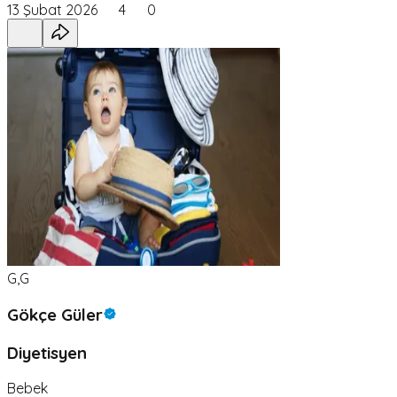
13 Şubat 2026
4
0
G,G
Gökçe Güler
Diyetisyen
Bebek