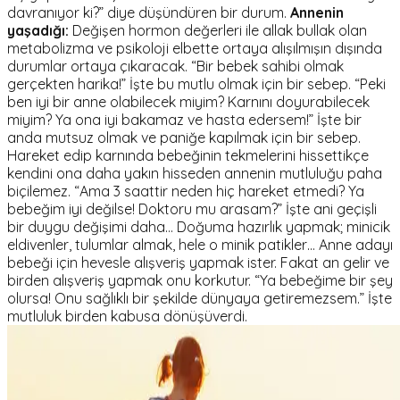
davranıyor ki?”
diye düşündüren bir durum.
Annenin
yaşadığı:
Değişen hormon değerleri ile allak bullak olan
metabolizma ve psikoloji elbette ortaya alışılmışın dışında
durumlar ortaya çıkaracak.
“Bir bebek sahibi olmak
gerçekten harika!”
İşte bu mutlu olmak için bir sebep.
“Peki
ben iyi bir anne olabilecek miyim? Karnını doyurabilecek
miyim? Ya ona iyi bakamaz ve hasta edersem!”
İşte bir
anda mutsuz olmak ve paniğe kapılmak için bir sebep.
Hareket edip karnında bebeğinin tekmelerini hissettikçe
kendini ona daha yakın hisseden annenin mutluluğu paha
biçilemez.
“Ama 3 saattir neden hiç hareket etmedi? Ya
bebeğim iyi değilse! Doktoru mu arasam?”
İşte ani geçişli
bir duygu değişimi daha… Doğuma hazırlık yapmak; minicik
eldivenler, tulumlar almak, hele o minik patikler… Anne adayı
bebeği için hevesle alışveriş yapmak ister. Fakat an gelir ve
birden alışveriş yapmak onu korkutur.
“Ya bebeğime bir şey
olursa! Onu sağlıklı bir şekilde dünyaya getiremezsem.”
İşte
mutluluk birden kabusa dönüşüverdi.