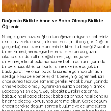
Doğumla Birlikte Anne ve Baba Olmayı Birlikte
Öğrenin.
Nihayet yavrunuzu sağlıkla kucağınıza aldıysanız haberiniz
olsun, asıl zorlu ebeveynlik macerası şimdi başlıyor. Doğum
yorgunluğunun üzerine annenin ilk iki hafta bebeği 2 saatte
bir emzirmesi, neredeyse her emzirme sonrası gazını
çıkarıp ardından altını değiştirmesi, uyumaya ve
dinlenmeye fırsat bulamaması ve bütün bunların yanında
bir de lohusalık! Bütün bunlar anne üzerinde büyük bir
baskı yaratır ve onun bu zorlu süreçte yanında olmasını
istediği ilk kişi de elbette eşidir. Ebeveynliği öğrenmek için
önce süreci tecrübe etmeniz gerekir. Ancak bunun yanında
anne ve baba olmayı öğrenirken eşinizin desteğini almak
yapacağınız en doğru şey olacaktır. Bırakın da; anne,
babaya nasıl baba olacağı; baba da anneye nasıl daha iyi
bir anne olacağı konusunda yardımcı olsun. Gerek doğum
öncesi gerekse doğum sonrası büyüme ve gelişme süreci
hem anne hem de baba için heyecan verici ve bir o kadar