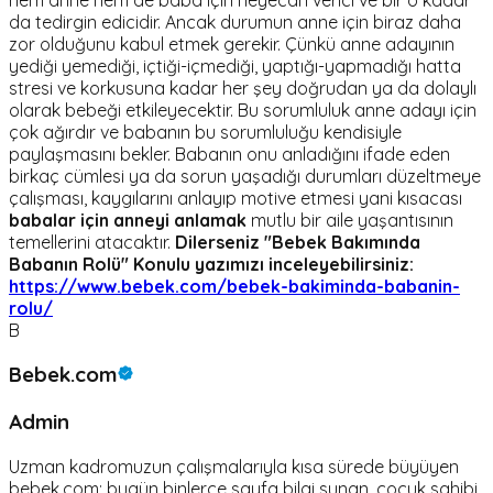
da tedirgin edicidir. Ancak durumun anne için biraz daha
zor olduğunu kabul etmek gerekir. Çünkü anne adayının
yediği yemediği, içtiği-içmediği, yaptığı-yapmadığı hatta
stresi ve korkusuna kadar her şey doğrudan ya da dolaylı
olarak bebeği etkileyecektir. Bu sorumluluk anne adayı için
çok ağırdır ve babanın bu sorumluluğu kendisiyle
paylaşmasını bekler. Babanın onu anladığını ifade eden
birkaç cümlesi ya da sorun yaşadığı durumları düzeltmeye
çalışması, kaygılarını anlayıp motive etmesi yani kısacası
babalar için anneyi anlamak
mutlu bir aile yaşantısının
temellerini atacaktır.
Dilerseniz "Bebek Bakımında
Babanın Rolü" Konulu yazımızı inceleyebilirsiniz:
https://www.bebek.com/bebek-bakiminda-babanin-
rolu/
B
Bebek.com
Admin
Uzman kadromuzun çalışmalarıyla kısa sürede büyüyen
bebek.com; bugün binlerce sayfa bilgi sunan, çocuk sahibi