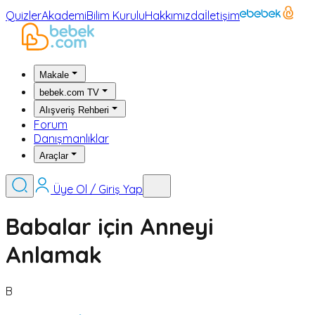
Quizler
Akademi
Bilim Kurulu
Hakkımızda
İletişim
Makale
bebek.com TV
Alışveriş Rehberi
Forum
Danışmanlıklar
Araçlar
Üye Ol / Giriş Yap
Babalar için Anneyi
Anlamak
B