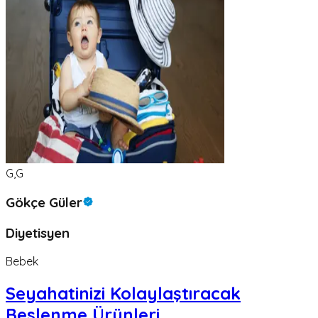
G,G
Gökçe Güler
Diyetisyen
Bebek
Seyahatinizi Kolaylaştıracak
Beslenme Ürünleri