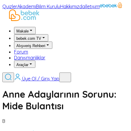
Quizler
Akademi
Bilim Kurulu
Hakkımızda
İletişim
Makale
bebek.com TV
Alışveriş Rehberi
Forum
Danışmanlıklar
Araçlar
Üye Ol / Giriş Yap
Anne Adaylarının Sorunu:
Mide Bulantısı
B