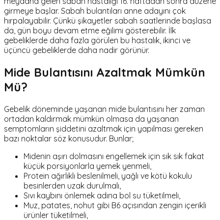
meydana gelen sabah hastalığı 16. haftadan sonra düzene
girmeye başlar. Sabah bulantıları anne adayını çok
hırpalayabilir. Çünkü şikayetler sabah saatlerinde başlasa
da, gün boyu devam etme eğilimi gösterebilir. İlk
gebeliklerde daha fazla görülen bu hastalık, ikinci ve
üçüncü gebeliklerde daha nadir görünür.
Mide Bulantısını Azaltmak Mümkün
Mü?
Gebelik döneminde yaşanan mide bulantısını her zaman
ortadan kaldırmak mümkün olmasa da yaşanan
semptomların şiddetini azaltmak için yapılması gereken
bazı noktalar söz konusudur. Bunlar;
Midenin aşırı dolmasını engellemek için sık sık fakat
küçük porsiyonlarla yemek yenmeli,
Protein ağırlıklı beslenilmeli, yağlı ve kötü kokulu
besinlerden uzak durulmalı,
Sıvı kaybını önlemek adına bol su tüketilmeli,
Muz, patates, nohut gibi B6 açısından zengin içerikli
ürünler tüketilmeli,