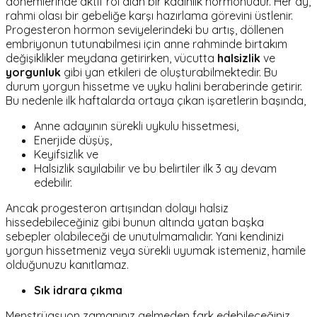
dönemlerinde aktif rol alan bir kadınlık hormonudur. Her ay,
rahmi olası bir gebeliğe karşı hazırlama görevini üstlenir.
Progesteron
hormon seviyelerindeki bu artış, döllenen
embriyonun tutunabilmesi için anne rahminde birtakım
değişiklikler meydana getirirken, vücutta
halsizlik
ve
yorgunluk
gibi yan etkileri de oluşturabilmektedir. Bu
durum yorgun hissetme ve uyku halini beraberinde getirir.
Bu nedenle ilk haftalarda ortaya çıkan işaretlerin başında,
Anne adayının sürekli uykulu hissetmesi,
Enerjide düşüş,
Keyifsizlik ve
Halsizlik sayılabilir ve bu belirtiler ilk 3 ay devam
edebilir.
Ancak progesteron artışından dolayı halsiz
hissedebileceğiniz gibi bunun altında yatan başka
sebepler olabileceği de unutulmamalıdır. Yani kendinizi
yorgun hissetmeniz veya sürekli uyumak istemeniz, hamile
olduğunuzu kanıtlamaz.
Sık idrara çıkma
Menstrüasyon zamanınız gelmeden fark edebileceğiniz