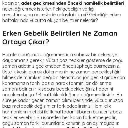
kadınlar,
adet gecikmesinden önceki hamilelik belirtileri
neler, öğrenmek isterler. Peki gebeliğin varlığı
menstürasyon öncesinde anlaşılabilir mi? Gebeliğin erken
haftalarında vücutta oluşan belirtiler nelerdir?
Erken Gebelik Belirtileri Ne Zaman
Ortaya Çıkar?
Hamile olduğunuzu öğrenmek için sabırsız bir bekleyişe
dayanmanız gerekir. Vücut bazı tepkiler gösterse de çoğu
zaman adetiniz gecikmeden önce şüpheye düşmezsiniz.
Üstelik kesin olarak döllenmenin ne zaman gerçekleştiğini
bilmek de mümkün değildir. Menstrüasyon geciktiğinde son
kanamanızın tarihi baz alınarak tahmini bir döllenme
zamanı belirlenir. Kısacası bebek beklediğiniz haberini
ancak embriyo 3-4 haftalık olduğunda öğrenebilirsiniz. Bu
süreye kadar geçen zaman dilimi içerisinde, vücudunuzda
bazı metabolik değişimler fark edebilirsiniz. Hamilelik
hormonlarının etkisi ile ilk haftadan itibaren bünyeniz bazı
tepkiler verebilir. Bu işaretleri her kadın fark etmeyebilir,
çoğu zaman farklı durumlarla karıştırılıp anlaşılmayabilir.