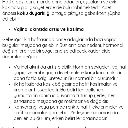
Hatta bazı durumlarda anne adayları, eşyaların ve evin
kokması gibi şikâyetlerde de bulunabilmektedir. Adet
öncesi
koku duyarlılığı
ortaya çıktıysa gebelikten şüphe
edilebilir.
Vajinal akıntıda artış ve kasılma
Gebeliğin ilk 4 haftasında anne adaylarında bazı
vajinal
bulgular
meydana gelebilir. Bunların ana nedeni, hormonal
değişimlerdir ve birçoğu, endişe edilecek kadar ciddi
durumlar değildir.
Vajinal akıntıda artış olabilir. Hormon seviyeleri, vajinal
yapıyı ve embriyoyu dış etkenlere karşı korumak için
daha fazla salgı üretebilir. Bu normal bir durumdur.
İlk haftalarda kasık bölgesinde hafif kasılmalar ve
kramplar hissedilebilir. Bu belirtiler, döllenen
yumurtanın rahim iç duvarına tutunup yerleşmesi
esnasında meydana gelmektedir ve doğaldır.
Kahverengi veya pembe renkte hafif lekelenmeler ve
hafif kanamalar görülebilir. Yerleşme kanaması da
denilen bu durum, erken belirtiler arasındadır.