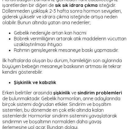
işaretlerden bir diğeri de
sık sık idrara çıkma
isteğidir.
Döllenmeden yaklaşık 2-3 hafta sonra hormon seviyeleri,
giderek yükselir ve idrara çıkma isteğinde artışa neden
olabilir. Bunun altında yatan ana nedenler;
Gebelik nedeniyle artan kan hacmi
Böbrek verimliliğinin artarak atık maddelerin vücuttan
uzaklaştırılması ihtiyacı
Rahmin genişleyerek mesaneye baskı yapmasıdır.
İlk haftalarda oluşan bu durum, hamileliğin son aylarında
büyüyen bebeğin mesaneye baskısının artması ile tekrar
kendini gösterebilir.
Şişkinlik ve kabızlık
Erken belirtiler arasında
şişkinlik
ve
sindirim problemleri
de bulunmaktadır. Gebelik hormonları, anne adaylarında
birçok sistemi doğrudan etkiler. Sindirim ve boşaltım
sistemleri, bu dönemde en çok etki altında kalan
sistemlerdir. Hormonlar sindirim sistemini yavaşlatarak
sindirimin ve boşaltımın normalden daha yavaş
ilerlemesine yol açar. Bundan dolayı,