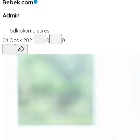
Bebek.com
Admin
5
dk okuma süresi
04 Ocak 2021
0
0