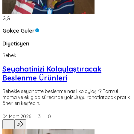
G,G
Gökçe Güler
Diyetisyen
Bebek
Seyahatinizi Kolaylaştıracak
Beslenme Ürünleri
Bebekle seyahatte beslenme nasıl kolaylaşır? Formül
mama ve ek gıda sürecinde yolculuğu rahatlatacak pratik
önerileri keşfedin.
04 Mart 2026
3
0