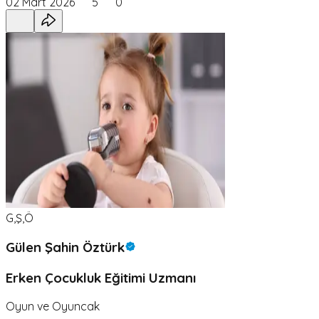
02 Mart 2026
5
0
G,Ş,Ö
Gülen Şahin Öztürk
Erken Çocukluk Eğitimi Uzmanı
Oyun ve Oyuncak