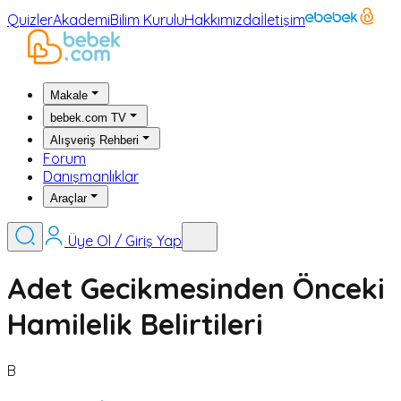
Quizler
Akademi
Bilim Kurulu
Hakkımızda
İletişim
Makale
bebek.com TV
Alışveriş Rehberi
Forum
Danışmanlıklar
Araçlar
Üye Ol / Giriş Yap
Adet Gecikmesinden Önceki
Hamilelik Belirtileri
B