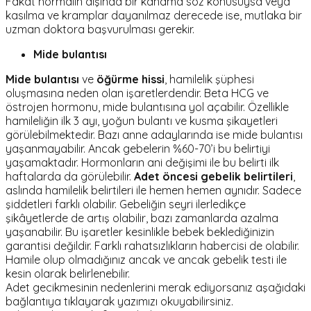
Fakat normalin dışında bir kanama söz konusuysa veya
kasılma ve kramplar dayanılmaz derecede ise, mutlaka bir
uzman doktora başvurulması gerekir.
Mide bulantısı
Mide bulantısı
ve
öğürme hissi
, hamilelik şüphesi
oluşmasına neden olan işaretlerdendir. Beta HCG ve
östrojen hormonu, mide bulantısına yol açabilir. Özellikle
hamileliğin ilk 3 ayı, yoğun bulantı ve kusma şikayetleri
görülebilmektedir. Bazı anne adaylarında ise mide bulantısı
yaşanmayabilir. Ancak gebelerin %60-70’i bu belirtiyi
yaşamaktadır. Hormonların ani değişimi ile bu belirti ilk
haftalarda da görülebilir.
Adet öncesi gebelik belirtileri
,
aslında hamilelik belirtileri ile hemen hemen aynıdır. Sadece
şiddetleri farklı olabilir. Gebeliğin seyri ilerledikçe
şikâyetlerde de artış olabilir, bazı zamanlarda azalma
yaşanabilir. Bu işaretler kesinlikle bebek beklediğinizin
garantisi değildir. Farklı rahatsızlıkların habercisi de olabilir.
Hamile olup olmadığınız ancak ve ancak gebelik testi ile
kesin olarak belirlenebilir.
Adet gecikmesinin nedenlerini merak ediyorsanız aşağıdaki
bağlantıya tıklayarak yazımızı okuyabilirsiniz.