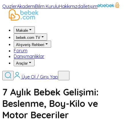
Quizler
Akademi
Bilim Kurulu
Hakkımızda
İletişim
Makale
bebek.com TV
Alışveriş Rehberi
Forum
Danışmanlıklar
Araçlar
Üye Ol / Giriş Yap
7 Aylık Bebek Gelişimi:
Beslenme, Boy-Kilo ve
Motor Beceriler