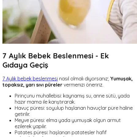
7 Aylık Bebek Beslenmesi - Ek
Gıdaya Geçiş
7 Aylık bebek beslenmesi
nasıl olmalı diyorsanız;
Yumuşak,
topaksız, yarı sıvı püreler
vermenizi öneririz.
Pirinçunu muhallebisi: kaynamış su, anne sütü, yada
hazır mama ile karıştırarak.
Havuç püresi: soyulup haşlanan havuçlar püre haline
getirilir.
Meyve püresi: elma yada yumuşak olgun armut
ezilerek yapılır.
Patates püresi: haşlanan patatesler hafif