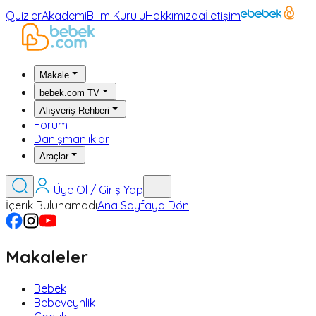
Quizler
Akademi
Bilim Kurulu
Hakkımızda
İletişim
Makale
bebek.com TV
Alışveriş Rehberi
Forum
Danışmanlıklar
Araçlar
Üye Ol / Giriş Yap
İçerik Bulunamadı
Ana Sayfaya Dön
Makaleler
Bebek
Bebeveynlik