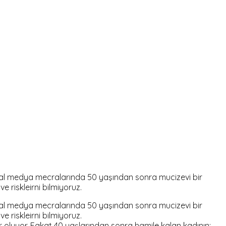
syal medya mecralarında 50 yaşından sonra mucizevi bir
 riskleirni bilmiyoruz.
syal medya mecralarında 50 yaşından sonra mucizevi bir
 riskleirni bilmiyoruz.
r oluyor. Fakat 40 yaşlarından sonra hamile kalan kadının;