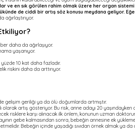
lar ve en sık görülen rahim olmak üzere her organ sistemi 
yükünde de ciddi bir artış söz konusu meydana geliyor. Eğ
 ağırlaştırıyor.
tkiliyor?
er daha da ağırlaşıyor.
anama yaşanıyor.
 yüzde 10 kat daha fazladır.
k riskini daha da arttırıyor.
e gelişim geriliği ya da ölü doğumlarda artmıştır.
olarak artış gösteriyor. Bu risk, anne adayı 20 yaşındayken o
ek risklere karşı alınacak ilk önlem, konunun uzman doktoru
adayının gebe kalmasından sonra, bebeğin annesine ek yüklemeler
tmelidir. Bebeğin içinde yaşadığı sıvıdan örnek almak ya 