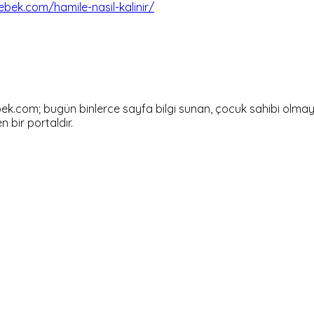
bek.com/hamile-nasil-kalinir/
om; bugün binlerce sayfa bilgi sunan, çocuk sahibi olmayı dü
en bir portaldır.