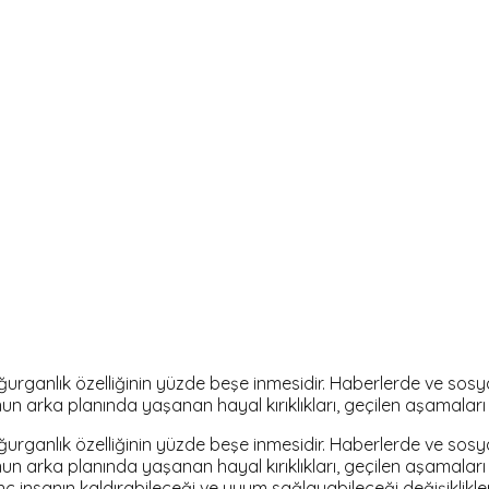
ğurganlık özelliğinin yüzde beşe inmesidir. Haberlerde ve so
arka planında yaşanan hayal kırıklıkları, geçilen aşamaları ve
ğurganlık özelliğinin yüzde beşe inmesidir. Haberlerde ve so
arka planında yaşanan hayal kırıklıkları, geçilen aşamaları ve
ç insanın kaldırabileceği ve uyum sağlayabileceği değişiklikle