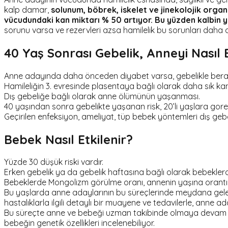
kalp damar,
solunum, böbrek, iskelet ve jinekolojik organ
vücudundaki kan miktarı % 50 artıyor. Bu yüzden kalbin 
sorunu varsa ve rezervleri azsa hamilelik bu sorunları daha da
40 Yaş Sonrası Gebelik, Anneyi Nasıl E
Anne adayında daha önceden diyabet varsa, gebelikle berab
Hamileliğin 3. evresinde plasentaya bağlı olarak daha sık k
Dış gebeliğe bağlı olarak anne ölümünün yaşanması.
40 yaşından sonra gebelikte yaşanan risk, 20’li yaşlara gore
Geçirilen enfeksiyon, ameliyat, tüp bebek yöntemleri dış gebeli
Bebek Nasıl Etkilenir?
Yüzde 30 düşük riski vardır.
Erken gebelik ya da gebelik haftasına bağlı olarak bebeklerd
Bebeklerde Mongolizm görülme oranı, annenin yaşına orantılı 
Bu yaşlarda anne adaylarının bu süreçlerinde meydana gelec
hastalıklarla ilgili detaylı bir muayene ve tedavilerle, anne 
Bu süreçte anne ve bebeği uzman takibinde olmaya devam e
bebeğin genetik özellikleri incelenebiliyor.