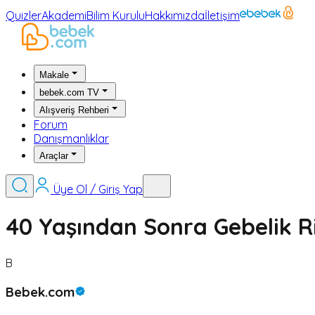
Quizler
Akademi
Bilim Kurulu
Hakkımızda
İletişim
Makale
bebek.com TV
Alışveriş Rehberi
Forum
Danışmanlıklar
Araçlar
Üye Ol / Giriş Yap
40 Yaşından Sonra Gebelik Ri
B
Bebek.com