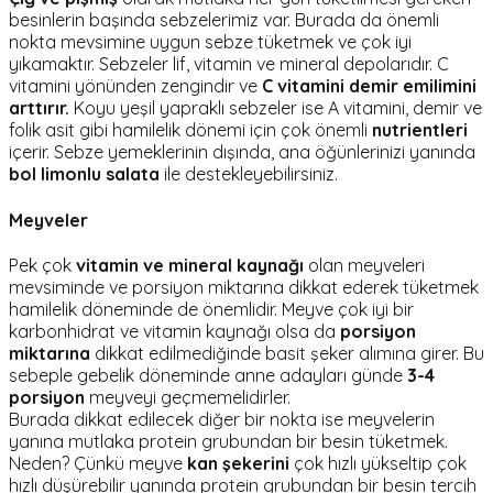
besinlerin başında sebzelerimiz var. Burada da önemli
nokta mevsimine uygun sebze tüketmek ve çok iyi
yıkamaktır. Sebzeler lif, vitamin ve mineral depolarıdır. C
vitamini yönünden zengindir ve
C vitamini demir emilimini
arttırır.
Koyu yeşil yapraklı sebzeler ise A vitamini, demir ve
folik asit gibi hamilelik dönemi için çok önemli
nutrientleri
içerir. Sebze yemeklerinin dışında, ana öğünlerinizi yanında
bol limonlu salata
ile destekleyebilirsiniz.
Meyveler
Pek çok
vitamin ve mineral kaynağı
olan meyveleri
mevsiminde ve porsiyon miktarına dikkat ederek tüketmek
hamilelik döneminde de önemlidir. Meyve çok iyi bir
karbonhidrat ve vitamin kaynağı olsa da
porsiyon
miktarına
dikkat edilmediğinde basit şeker alımına girer. Bu
sebeple gebelik döneminde anne adayları günde
3-4
porsiyon
meyveyi geçmemelidirler.
Burada dikkat edilecek diğer bir nokta ise meyvelerin
yanına mutlaka protein grubundan bir besin tüketmek.
Neden? Çünkü meyve
kan şekerini
çok hızlı yükseltip çok
hızlı düşürebilir yanında protein grubundan bir besin tercih