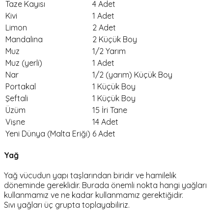
Taze Kayısı
4 Adet
Kivi
1 Adet
Limon
2 Adet
Mandalina
2 Küçük Boy
Muz
1/2 Yarım
Muz (yerli)
1 Adet
Nar
1/2 (yarım) Küçük Boy
Portakal
1 Küçük Boy
Şeftali
1 Küçük Boy
Üzüm
15 İri Tane
Vişne
14 Adet
Yeni Dünya (Malta Eriği)
6 Adet
Yağ
Yağ vücudun yapı taşlarından biridir ve hamilelik
döneminde gereklidir. Burada önemli nokta hangi yağları
kullanmamız ve ne kadar kullanmamız gerektiğidir.
Sıvı yağları üç grupta toplayabiliriz.