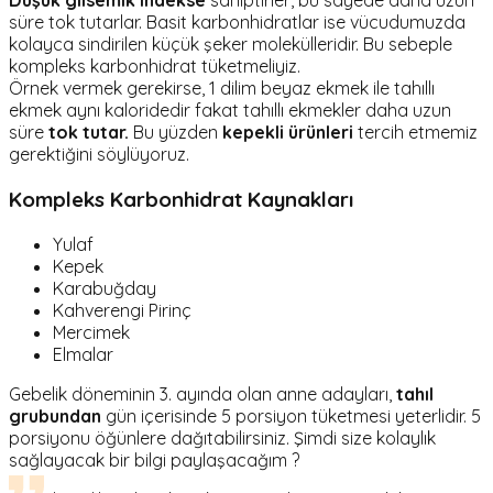
Düşük glisemik indekse
sahiptirler, bu sayede daha uzun
süre tok tutarlar. Basit karbonhidratlar ise vücudumuzda
kolayca sindirilen küçük şeker molekülleridir. Bu sebeple
kompleks karbonhidrat tüketmeliyiz.
Örnek vermek gerekirse, 1 dilim beyaz ekmek ile tahıllı
ekmek aynı kaloridedir fakat tahıllı ekmekler daha uzun
süre
tok tutar.
Bu yüzden
kepekli ürünleri
tercih etmemiz
gerektiğini söylüyoruz.
Kompleks Karbonhidrat Kaynakları
Yulaf
Kepek
Karabuğday
Kahverengi Pirinç
Mercimek
Elmalar
Gebelik döneminin 3. ayında olan anne adayları,
tahıl
grubundan
gün içerisinde 5 porsiyon tüketmesi yeterlidir. 5
porsiyonu öğünlere dağıtabilirsiniz. Şimdi size kolaylık
sağlayacak bir bilgi paylaşacağım ?