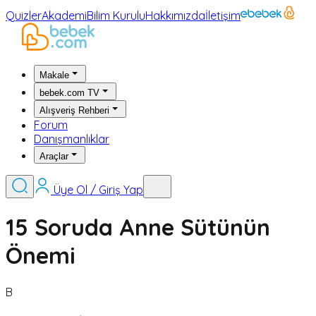
Quizler
Akademi
Bilim Kurulu
Hakkımızda
İletişim
Makale
bebek.com TV
Alışveriş Rehberi
Forum
Danışmanlıklar
Araçlar
Üye Ol / Giriş Yap
15 Soruda Anne Sütünün
Önemi
B