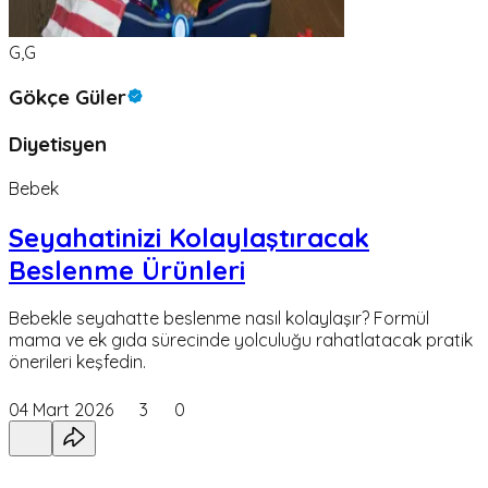
G,G
Gökçe Güler
Diyetisyen
Bebek
Seyahatinizi Kolaylaştıracak
Beslenme Ürünleri
Bebekle seyahatte beslenme nasıl kolaylaşır? Formül
mama ve ek gıda sürecinde yolculuğu rahatlatacak pratik
önerileri keşfedin.
04 Mart 2026
3
0