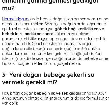
annenin yanına gelmesi gecikiyor
mu?
Normal doğum
larda bebek doğduktan hemen sonra anne
memesine konulmalıdır. Sezaryen doğumlarda, eğer anne
epidural anestezi altındaysa
göbek bağı kesildikten ve
bebek kurulandıktan sonra
solunum ve dolaşım
parametreleri istikrarlıysa operasyon devam ederken bile
anne emzirebilir. Genel anestezi altındaki sezaryen
doğumlarda bile bebeğin annenin göğsüne 3-5 dakika
dokundurulması sütün erken gelmesini sağlayabilir. Yani
istenildiği takdirde sezaryen doğumlarda da bebekle anne
hiç vakit kaybetmeden bir araya getirilebilir.
3- Yeni doğan bebeğe şekerli su
vermek gerekli mi?
Hayır. Yeni doğan
bebeğin ilk ve tek gıdası
anne sütüdür.
Anne sütünün olmadığı istisnai durumlarda ise formül sütler
verilebilir.