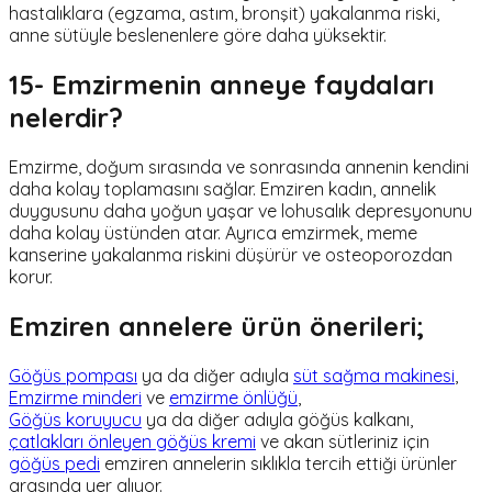
hastalıklara (egzama, astım, bronşit) yakalanma riski,
anne sütüyle beslenenlere göre daha yüksektir.
15- Emzirmenin anneye faydaları
nelerdir?
Emzirme, doğum sırasında ve sonrasında annenin kendini
daha kolay toplamasını sağlar. Emziren kadın, annelik
duygusunu daha yoğun yaşar ve lohusalık depresyonunu
daha kolay üstünden atar. Ayrıca emzirmek, meme
kanserine yakalanma riskini düşürür ve osteoporozdan
korur.
Emziren annelere ürün önerileri;
Göğüs pompası
ya da diğer adıyla
süt sağma makinesi
,
Emzirme minderi
ve
emzirme önlüğü
,
Göğüs koruyucu
ya da diğer adıyla göğüs kalkanı,
çatlakları önleyen göğüs kremi
ve akan sütleriniz için
göğüs pedi
emziren annelerin sıklıkla tercih ettiği ürünler
arasında yer alıyor.