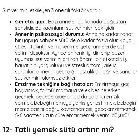
Süt verimini etkileyen 3 önemli faktör vardır:
Genetik yapı:
Bazı anneler bu konuda doğuştan
şanslıdır. Bu kadınların süt verimleri çok iyidir.
Annenin psikososyal durumu:
Anne ne kadar rahat
bir yapıya sahipse sütü de o kadar fazla olur. Kaygılı,
stresli, takıntılı ve mükemmeliyetçi annelerde süt
verimi düşüktür. Ayrıca annenin iyi dinlenip düzenli
uyuması süt verimini artıran önemli bir etkendir. İş
hayatının yorgunluğu ve stresli ortamı, aile içi
sorunlar, annenin geçirdiği hastalıklar, ağrı ve sancılar
süt verimini olumsuz etkiler.
Emzirme tekniğine bağlı hatalar:
Emzirmeye geç
başlamak, formül mamaya ve ek besine erken
geçmek, bebeğe biberon ya da yalancı emzik
vermek, bebeği memeye yanlış yerleştirmek, bebeğin
meme başını doğru kavramaması, gece emzirmemek,
5-6 saatten uzun süre emzirmemek verimi düşürür.
12- Tatlı yemek sütü artırır mı?