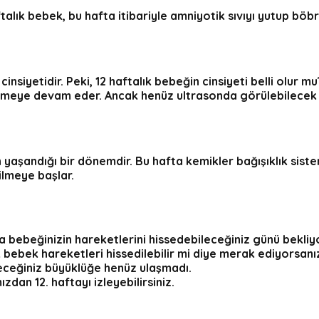
ftalık bebek
, bu hafta itibariyle amniyotik sıvıyı yutup böb
insiyetidir. Peki,
12 haftalık bebeğin cinsiyeti belli olur mu
şmeye devam eder. Ancak henüz ultrasonda görülebilecek d
n yaşandığı bir dönemdir. Bu hafta kemikler bağışıklık sist
ilmeye başlar.
 bebeğinizin hareketlerini hissedebileceğiniz günü bekliy
k bebek hareketleri
hissedilebilir mi diye merak ediyorsanı
leceğiniz büyüklüğe henüz ulaşmadı.
mızdan
12. hafta
yı izleyebilirsiniz.