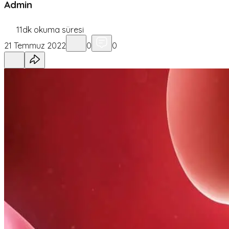
Admin
11
dk okuma süresi
21 Temmuz 2022
0
0