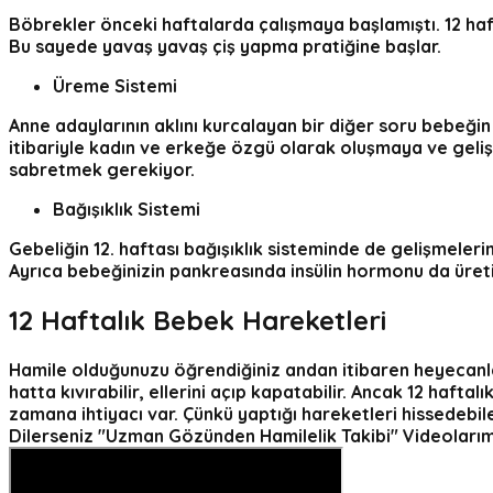
Böbrekler önceki haftalarda çalışmaya başlamıştı.
12 ha
Bu sayede yavaş yavaş çiş yapma pratiğine başlar.
Üreme Sistemi
Anne adaylarının aklını kurcalayan bir diğer soru bebeğin c
itibariyle kadın ve erkeğe özgü olarak oluşmaya ve geli
sabretmek gerekiyor.
Bağışıklık Sistemi
Gebeliğin 12. haftası
bağışıklık sisteminde de gelişmeleri
Ayrıca bebeğinizin pankreasında insülin hormonu da üret
12 Haftalık Bebek Hareketleri
Hamile olduğunuzu öğrendiğiniz andan itibaren heyecanla
hatta kıvırabilir, ellerini açıp kapatabilir. Ancak
12 haftalı
zamana ihtiyacı var. Çünkü yaptığı hareketleri hissedebi
Dilerseniz
"Uzman Gözünden Hamilelik Takibi"
Videoları