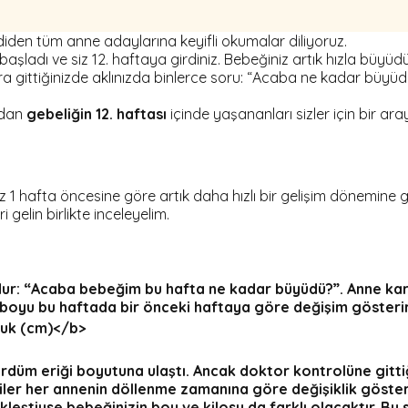
 Şimdiden tüm anne adaylarına keyifli okumalar diliyoruz.
ye başladı ve siz 12. haftaya girdiniz. Bebeğiniz artık hızla b
ora gittiğinizde aklınızda binlerce soru: “Acaba ne kadar büyüd
madan
gebeliğin 12. haftası
içinde yaşananları sizler için bir ara
z 1 hafta öncesine göre artık daha hızlı bir gelişim dönemine 
gelin birlikte inceleyelim.
ur: “Acaba bebeğim bu hafta ne kadar büyüdü?”. Anne kar
boyu bu haftada bir önceki haftaya göre değişim gösterir
uk (cm)</b>
rdüm eriği
boyutuna ulaştı. Ancak doktor kontrolüne gittiği
iler her annenin döllenme zamanına göre değişiklik göstere
tiyse bebeğinizin boy ve kilosu da farklı olacaktır. Bu se