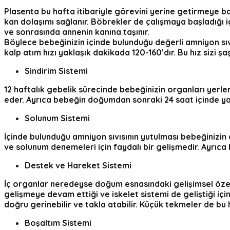
Plasenta bu hafta itibariyle görevini yerine getirmeye 
kan dolaşımı sağlanır. Böbrekler de çalışmaya başladığı
ve sonrasında annenin kanına taşınır.
Böylece bebeğinizin içinde bulunduğu değerli amniyon sıvı
kalp atım hızı yaklaşık dakikada 120-160’dır. Bu hız sizi şaşır
Sindirim Sistemi
12 haftalık gebelik sürecinde bebeğinizin organları yer
eder. Ayrıca bebeğin doğumdan sonraki 24 saat içinde ya
Solunum Sistemi
İçinde bulunduğu amniyon sıvısının yutulması bebeğinizin a
ve solunum denemeleri için faydalı bir gelişmedir. Ayrıca
Destek ve Hareket Sistemi
İç organlar neredeyse doğum esnasındaki gelişimsel özelli
gelişmeye devam ettiği ve iskelet sistemi de geliştiği iç
doğru gerinebilir ve takla atabilir. Küçük tekmeler de bu
Boşaltım Sistemi