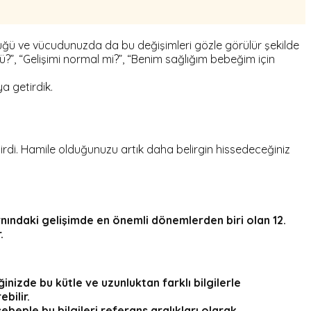
üyüdüğü ve vücudunuzda da bu değişimleri gözle görülür şekilde
ü?”, “Gelişimi normal mi?”, “Benim sağlığım bebeğim için
ya getirdik.
girdi. Hamile olduğunuzu artık daha belirgin hissedeceğiniz
nındaki gelişimde en önemli dönemlerden biri olan
12.
.
nizde bu kütle ve uzunluktan farklı bilgilerle
bilir.
beple bu bilgileri referans aralıkları olarak