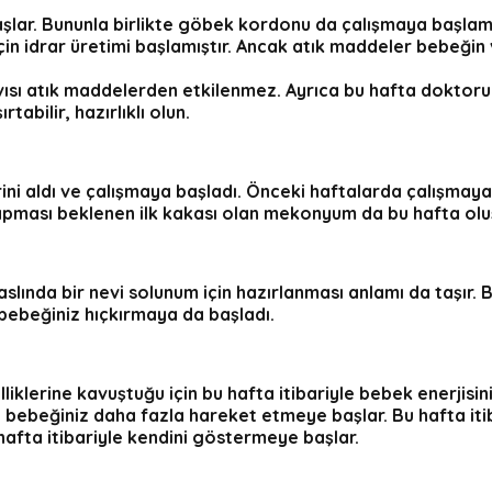
başlar. Bununla birlikte göbek kordonu da çalışmaya başl
 için idrar üretimi başlamıştır. Ancak atık maddeler bebe
sı atık maddelerden etkilenmez. Ayrıca bu hafta doktorunuz
tabilir, hazırlıklı olun.
lerini aldı ve çalışmaya başladı. Önceki haftalarda çalış
pması beklenen ilk kakası olan
mekonyum
da bu hafta olu
slında bir nevi solunum için hazırlanması anlamı da taşır. 
 bebeğiniz hıçkırmaya da başladı.
klerine kavuştuğu için bu hafta itibariyle bebek enerjisini
in bebeğiniz daha fazla hareket etmeye başlar. Bu hafta iti
 hafta itibariyle kendini göstermeye başlar.