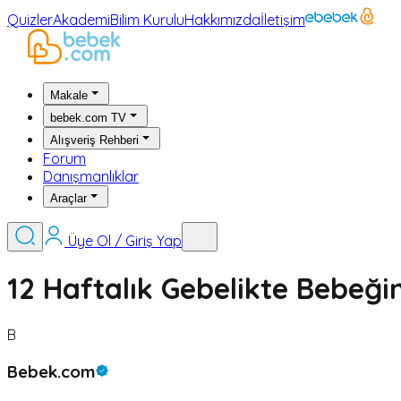
Quizler
Akademi
Bilim Kurulu
Hakkımızda
İletişim
Makale
bebek.com TV
Alışveriş Rehberi
Forum
Danışmanlıklar
Araçlar
Üye Ol / Giriş Yap
12 Haftalık Gebelikte Bebeği
B
Bebek.com