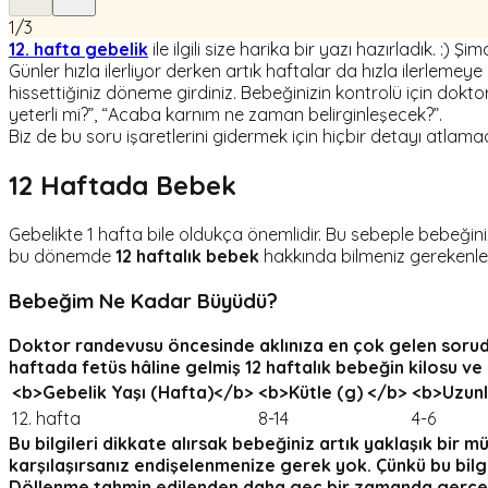
1
/
3
12. hafta gebelik
ile ilgili size harika bir yazı hazırladık. :)
Günler hızla ilerliyor derken artık haftalar da hızla ilerleme
hissettiğiniz döneme girdiniz. Bebeğinizin kontrolü için dokt
yeterli mi?”, “Acaba karnım ne zaman belirginleşecek?”.
Biz de bu soru işaretlerini gidermek için hiçbir detayı atla
12 Haftada Bebek
Gebelikte 1 hafta bile oldukça önemlidir. Bu sebeple bebeğini
bu dönemde
12 haftalık bebek
hakkında bilmeniz gerekenleri 
Bebeği
m Ne Kadar Büyüdü?
Doktor randevusu öncesinde aklınıza en çok gelen sorud
haftada fetüs
hâline gelmiş
12 haftalık bebeğin kilosu
ve 
<b>Gebelik Yaşı (Hafta)</b>
<b>Kütle (g) </b>
<b>Uzunl
12. hafta
8-14
4-6
Bu bilgileri dikkate alırsak bebeğiniz artık yaklaşık bir
mü
karşılaşırsanız endişelenmenize gerek yok. Çünkü bu bilg
Döllenme tahmin edilenden daha geç bir zamanda gerçekleş