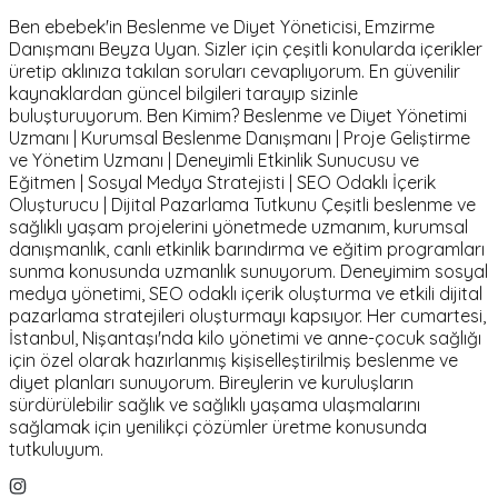
Ben ebebek'in Beslenme ve Diyet Yöneticisi, Emzirme
Danışmanı Beyza Uyan. Sizler için çeşitli konularda içerikler
üretip aklınıza takılan soruları cevaplıyorum. En güvenilir
kaynaklardan güncel bilgileri tarayıp sizinle
buluşturuyorum. Ben Kimim? Beslenme ve Diyet Yönetimi
Uzmanı | Kurumsal Beslenme Danışmanı | Proje Geliştirme
ve Yönetim Uzmanı | Deneyimli Etkinlik Sunucusu ve
Eğitmen | Sosyal Medya Stratejisti | SEO Odaklı İçerik
Oluşturucu | Dijital Pazarlama Tutkunu Çeşitli beslenme ve
sağlıklı yaşam projelerini yönetmede uzmanım, kurumsal
danışmanlık, canlı etkinlik barındırma ve eğitim programları
sunma konusunda uzmanlık sunuyorum. Deneyimim sosyal
medya yönetimi, SEO odaklı içerik oluşturma ve etkili dijital
pazarlama stratejileri oluşturmayı kapsıyor. Her cumartesi,
İstanbul, Nişantaşı'nda kilo yönetimi ve anne-çocuk sağlığı
için özel olarak hazırlanmış kişiselleştirilmiş beslenme ve
diyet planları sunuyorum. Bireylerin ve kuruluşların
sürdürülebilir sağlık ve sağlıklı yaşama ulaşmalarını
sağlamak için yenilikçi çözümler üretme konusunda
tutkuluyum.