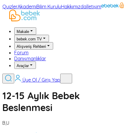
Quizler
Akademi
Bilim Kurulu
Hakkımızda
İletişim
Makale
bebek.com TV
Alışveriş Rehberi
Forum
Danışmanlıklar
Araçlar
Üye Ol / Giriş Yap
12-15 Aylık Bebek
Beslenmesi
B,U