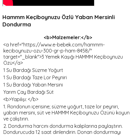
Hammm Keçiboynuzu Özlü Yaban Mersinli
Dondurma
<b>Malzemeler:</b>
<a href="https://www.e-bebek.com/hammm-
keciboynuzu-ozu-300-gr-p-ham-8458/"
target="_blank">3 Yemek Kaşığı HAMMM Keçiboynuzu
Özü</a>
1 Su Bardağı Süzme Yoğurt
1 Su Bardağı Taze Lor Peyniri
1 Su Bardağı Yaban Mersini
Yarım Çay Bardağı Süt
<b>Yapılışı: </b>
1. Rondonun içerisine; süzme yoğurt, taze lor peyniri,
yaban mersini, süt ve HAMMM Keçiboynuzu Özünü koyun
ve çalıştırın.
2. Dondurma harcını dondurma kalıplarına paylaştırın.
Dondurucuda 12 saat dinlendirin. Donan dondurmayı