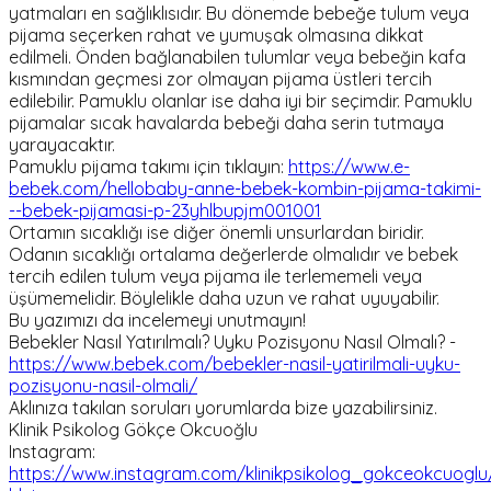
yatmaları en sağlıklısıdır. Bu dönemde bebeğe tulum veya
pijama seçerken rahat ve yumuşak olmasına dikkat
edilmeli. Önden bağlanabilen tulumlar veya bebeğin kafa
kısmından geçmesi zor olmayan pijama üstleri tercih
edilebilir. Pamuklu olanlar ise daha iyi bir seçimdir. Pamuklu
pijamalar sıcak havalarda bebeği daha serin tutmaya
yarayacaktır.
Pamuklu pijama takımı için tıklayın:
https://www.e-
bebek.com/hellobaby-anne-bebek-kombin-pijama-takimi-
--bebek-pijamasi-p-23yhlbupjm001001
Ortamın sıcaklığı ise diğer önemli unsurlardan biridir.
Odanın sıcaklığı ortalama değerlerde olmalıdır ve bebek
tercih edilen tulum veya pijama ile terlememeli veya
üşümemelidir. Böylelikle daha uzun ve rahat uyuyabilir.
Bu yazımızı da incelemeyi unutmayın!
Bebekler Nasıl Yatırılmalı? Uyku Pozisyonu Nasıl Olmalı? -
https://www.bebek.com/bebekler-nasil-yatirilmali-uyku-
pozisyonu-nasil-olmali/
Aklınıza takılan soruları yorumlarda bize yazabilirsiniz.
Klinik Psikolog Gökçe Okcuoğlu
Instagram:
https://www.instagram.com/klinikpsikolog_gokceokcuoglu