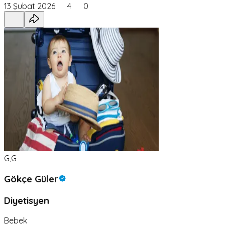
13 Şubat 2026
4
0
G,G
Gökçe Güler
Diyetisyen
Bebek