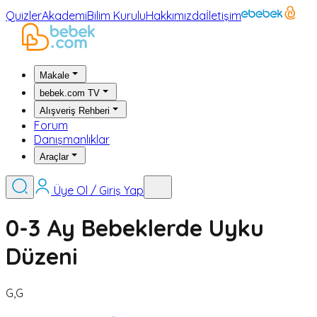
Quizler
Akademi
Bilim Kurulu
Hakkımızda
İletişim
Makale
bebek.com TV
Alışveriş Rehberi
Forum
Danışmanlıklar
Araçlar
Üye Ol / Giriş Yap
0-3 Ay Bebeklerde Uyku
Düzeni
G,G