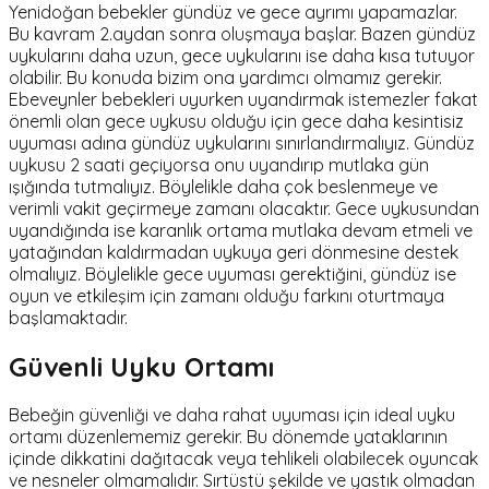
Yenidoğan bebekler gündüz ve gece ayrımı yapamazlar.
Bu kavram 2.aydan sonra oluşmaya başlar. Bazen gündüz
uykularını daha uzun, gece uykularını ise daha kısa tutuyor
olabilir. Bu konuda bizim ona yardımcı olmamız gerekir.
Ebeveynler bebekleri uyurken uyandırmak istemezler fakat
önemli olan gece uykusu olduğu için gece daha kesintisiz
uyuması adına gündüz uykularını sınırlandırmalıyız. Gündüz
uykusu 2 saati geçiyorsa onu uyandırıp mutlaka gün
ışığında tutmalıyız. Böylelikle daha çok beslenmeye ve
verimli vakit geçirmeye zamanı olacaktır. Gece uykusundan
uyandığında ise karanlık ortama mutlaka devam etmeli ve
yatağından kaldırmadan uykuya geri dönmesine destek
olmalıyız. Böylelikle gece uyuması gerektiğini, gündüz ise
oyun ve etkileşim için zamanı olduğu farkını oturtmaya
başlamaktadır.
Güvenli Uyku Ortamı
Bebeğin güvenliği ve daha rahat uyuması için ideal uyku
ortamı düzenlememiz gerekir. Bu dönemde yataklarının
içinde dikkatini dağıtacak veya tehlikeli olabilecek oyuncak
ve nesneler olmamalıdır. Sırtüstü şekilde ve yastık olmadan