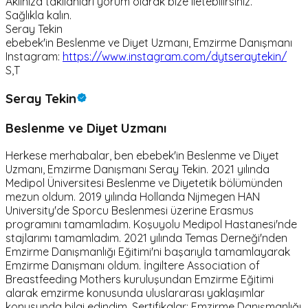
Aklınıza takılanları yorum olarak bize iletebilirsiniz.
Sağlıkla kalın.
Seray Tekin
ebebek'in Beslenme ve Diyet Uzmanı, Emzirme Danışmanı
Instagram:
https://www.instagram.com/dytseraytekin/
S,T
Seray Tekin
Beslenme ve Diyet Uzmanı
Herkese merhabalar, ben ebebek'in Beslenme ve Diyet
Uzmanı, Emzirme Danışmanı Seray Tekin. 2021 yılında
Medipol Üniversitesi Beslenme ve Diyetetik bölümünden
mezun oldum. 2019 yılında Hollanda Nijmegen HAN
University'de Sporcu Beslenmesi üzerine Erasmus
programını tamamladım. Koşuyolu Medipol Hastanesi'nde
stajlarımı tamamladım. 2021 yılında Temas Derneği'nden
Emzirme Danışmanlığı Eğitimi'ni başarıyla tamamlayarak
Emzirme Danışmanı oldum. İngiltere Association of
Breastfeeding Mothers kuruluşundan Emzirme Eğitimi
alarak emzirme konusunda uluslararası yaklaşımlar
konusunda bilgi edindim. Sertifikalar: Emzirme Danışmanlığı