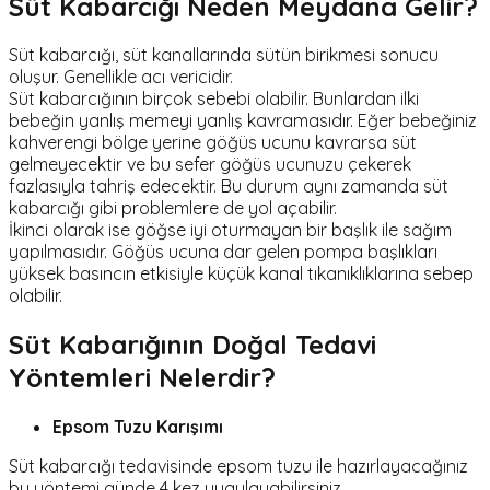
Süt Kabarcığı Neden Meydana Gelir?
Süt kabarcığı, süt kanallarında sütün birikmesi sonucu
oluşur. Genellikle acı vericidir.
Süt kabarcığının birçok sebebi olabilir. Bunlardan ilki
bebeğin yanlış memeyi yanlış kavramasıdır. Eğer bebeğiniz
kahverengi bölge yerine göğüs ucunu kavrarsa süt
gelmeyecektir ve bu sefer göğüs ucunuzu çekerek
fazlasıyla tahriş edecektir. Bu durum aynı zamanda süt
kabarcığı gibi problemlere de yol açabilir.
İkinci olarak ise göğse iyi oturmayan bir başlık ile sağım
yapılmasıdır. Göğüs ucuna dar gelen pompa başlıkları
yüksek basıncın etkisiyle küçük kanal tıkanıklıklarına sebep
olabilir.
Süt Kabarığının Doğal Tedavi
Yöntemleri Nelerdir?
Epsom Tuzu Karışımı
Süt kabarcığı tedavisinde epsom tuzu ile hazırlayacağınız
bu yöntemi günde 4 kez uygulayabilirsiniz.