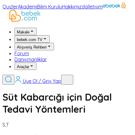
Quizler
Akademi
Bilim Kurulu
Hakkımızda
İletişim
Makale
bebek.com TV
Alışveriş Rehberi
Forum
Danışmanlıklar
Araçlar
Üye Ol / Giriş Yap
Süt Kabarcığı için Doğal
Tedavi Yöntemleri
S,T