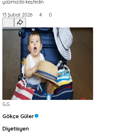
yazımızda keşfedin.
13 Şubat 2026
4
0
G,G
Gökçe Güler
Diyetisyen