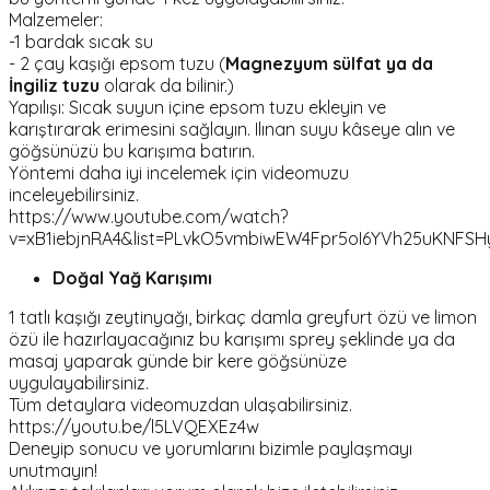
Malzemeler:
-1 bardak sıcak su
- 2 çay kaşığı epsom tuzu (
Magnezyum sülfat ya da
İngiliz tuzu
olarak da bilinir.)
Yapılışı: Sıcak suyun içine epsom tuzu ekleyin ve
karıştırarak erimesini sağlayın. Ilınan suyu kâseye alın ve
göğsünüzü bu karışıma batırın.
Yöntemi daha iyi incelemek için videomuzu
inceleyebilirsiniz.
https://www.youtube.com/watch?
v=xB1iebjnRA4&list=PLvkO5vmbiwEW4Fpr5oI6YVh25uKNFSH
Doğal Yağ Karışımı
1 tatlı kaşığı zeytinyağı, birkaç damla greyfurt özü ve limon
özü ile hazırlayacağınız bu karışımı sprey şeklinde ya da
masaj yaparak günde bir kere göğsünüze
uygulayabilirsiniz.
Tüm detaylara videomuzdan ulaşabilirsiniz.
https://youtu.be/l5LVQEXEz4w
Deneyip sonucu ve yorumlarını bizimle paylaşmayı
unutmayın!