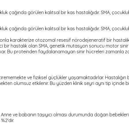
uk çağında görülen kalıtsal bir kas hastalığıdır. SMA, çocuklu
uk çağında görülen kalıtsal bir kas hastalığıdır. SMA, çocuklu
syonla karakterize otozomal resesif nörodejeneratif bir hastalık
ici bir hastalık olan SMA, genetik mutasyon sonucu motor sinir
kar. Bu proteinden faydalanamayan sinir hücreleri zamanla zay
tirememekte ve fiziksel güçlükler yaşamaktadırlar. Hastalığın baş
n olumsuz etkilenir. Bu yüzden klinik seyri aynı tip içinde bile 
ür. Anne ve babanın taşıyıcı olması durumunda doğan bebekleri
 %2'dir.