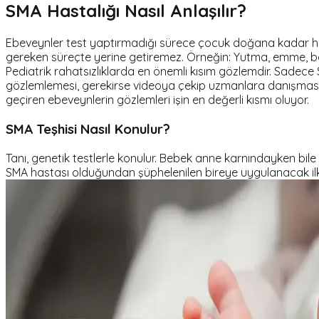
SMA Hastalığı Nasıl Anlaşılır?
Ebeveynler test yaptırmadığı sürece çocuk doğana kadar ha
gereken süreçte yerine getiremez. Örneğin: Yutma, emme, baş
Pediatrik rahatsızlıklarda en önemli kısım gözlemdir. Sadece
gözlemlemesi, gerekirse videoya çekip uzmanlara danışması erk
geçiren ebeveynlerin gözlemleri işin en değerli kısmı oluyor.
SMA Teşhisi Nasıl Konulur?
Tanı, genetik testlerle konulur. Bebek anne karnındayken bile 
SMA hastası olduğundan şüphelenilen bireye uygulanacak ilk 