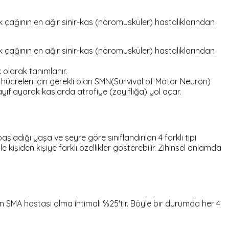
k çağının en ağır sinir-kas (nöromusküler) hastalıklarından
k çağının en ağır sinir-kas (nöromusküler) hastalıklarından
 olarak tanımlanır.
 hücreleri için gerekli olan SMN(Survival of Motor Neuron)
ıflayarak kaslarda atrofiye (zayıflığa) yol açar.
ladığı yaşa ve seyre göre sınıflandırılan 4 farklı tipi
kişiden kişiye farklı özellikler gösterebilir. Zihinsel anlamda
n SMA hastası olma ihtimali %25'tir. Böyle bir durumda her 4