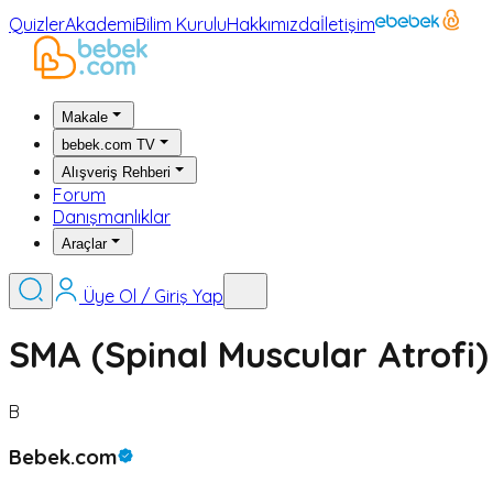
Quizler
Akademi
Bilim Kurulu
Hakkımızda
İletişim
Makale
bebek.com TV
Alışveriş Rehberi
Forum
Danışmanlıklar
Araçlar
Üye Ol / Giriş Yap
SMA (Spinal Muscular Atrofi)
B
Bebek.com