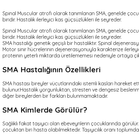
Spinal Muscular atrofi olarak tanımlanan SMA, genelde çocukl
biridir. Hastalık ilerleyici kas güçsüzlükleri ile seyreder.
Spinal Muscular atrofi olarak tanımlanan SMA, genelde çocukl
biridir. Hastalık ilerleyici kas güçsüzlükleri ile seyreder.
SMA hastalığı genetik geçişli bir hastalıktır. Spinal dejenera
Motor sinir hücrelerinin dejenerasyonuyla karakterize ilerley
proteinin yeterli miktarda üretilememesi nedeniyle ortaya çı
SMA Hastalığının Özellikleri
SMA hastası bireyler vücutlarındaki istemli kasları hareket et
bulunur.Hastalık yorgunluktan, stresten ve dengesiz beslenmekte
diğer bireylerden bir farkları bulunmamaktadır.
SMA Kimlerde Görülür?
Sağlıklı fakat taşıyıcı olan ebeveynlerin çocuklarında görül
çocuktan biri hasta olabilmektedir. Taşıyıcılık oranı toplumda