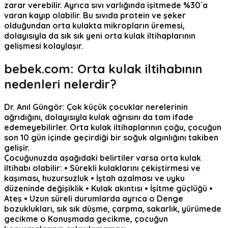
zarar verebilir. Ayrıca sıvı varlığında işitmede %30´a
varan kayıp olabilir. Bu sıvıda protein ve şeker
olduğundan orta kulakta mikropların üremesi,
dolayısıyla da sık sık yeni orta kulak iltihaplarının
gelişmesi kolaylaşır.
bebek.com:
Orta kulak iltihabının
nedenleri nelerdir?
Dr. Anıl Güngör:
Çok küçük çocuklar nerelerinin
ağrıdığını, dolayısıyla kulak ağrısını da tam ifade
edemeyebilirler. Orta kulak iltihaplarının çoğu, çocuğun
son 10 gün içinde geçirdiği bir soğuk algınlığını takiben
gelişir.
Çocuğunuzda aşağıdaki belirtiler varsa orta kulak
iltihabı olabilir: • Sürekli kulaklarını çekiştirmesi ve
kaşıması, huzursuzluk • İştah azalması ve uyku
düzeninde değişiklik • Kulak akıntısı • İşitme güçlüğü •
Ateş • Uzun süreli durumlarda ayrıca o Denge
bozuklukları, sık sık düşme, çarpma, sakarlık, yürümede
gecikme o Konuşmada gecikme, çocuğun