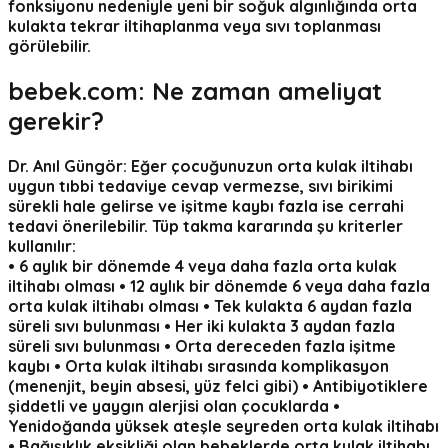
fonksiyonu nedeniyle yeni bir soğuk algınlığında orta
kulakta tekrar iltihaplanma veya sıvı toplanması
görülebilir.
bebek.com:
Ne zaman ameliyat
gerekir?
Dr. Anıl Güngör:
Eğer çocuğunuzun orta kulak iltihabı
uygun tıbbi tedaviye cevap vermezse, sıvı birikimi
sürekli hale gelirse ve işitme kaybı fazla ise cerrahi
tedavi önerilebilir. Tüp takma kararında şu kriterler
kullanılır:
• 6 aylık bir dönemde 4 veya daha fazla orta kulak
iltihabı olması • 12 aylık bir dönemde 6 veya daha fazla
orta kulak iltihabı olması • Tek kulakta 6 aydan fazla
süreli sıvı bulunması • Her iki kulakta 3 aydan fazla
süreli sıvı bulunması • Orta dereceden fazla işitme
kaybı • Orta kulak iltihabı sırasında komplikasyon
(menenjit, beyin absesi, yüz felci gibi) • Antibiyotiklere
şiddetli ve yaygın alerjisi olan çocuklarda •
Yenidoğanda yüksek ateşle seyreden orta kulak iltihabı
• Bağışıklık eksikliği olan bebeklerde orta kulak iltihabı