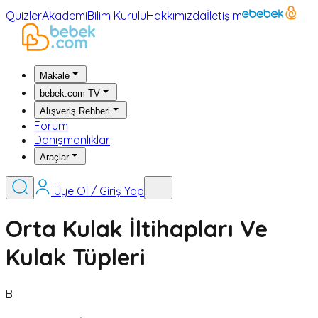
Quizler
Akademi
Bilim Kurulu
Hakkımızda
İletişim
Makale
bebek.com TV
Alışveriş Rehberi
Forum
Danışmanlıklar
Araçlar
Üye Ol / Giriş Yap
Orta Kulak İltihapları Ve
Kulak Tüpleri
B