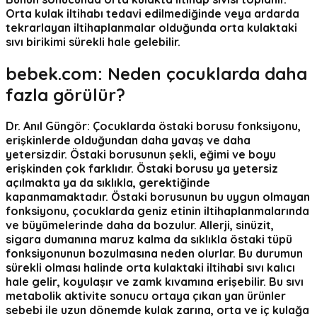
Orta kulak iltihabı tedavi edilmediğinde veya ardarda
tekrarlayan iltihaplanmalar olduğunda orta kulaktaki
sıvı birikimi sürekli hale gelebilir.
bebek.com:
Neden çocuklarda daha
fazla görülür?
Dr. Anıl Güngör:
Çocuklarda östaki borusu fonksiyonu,
erişkinlerde olduğundan daha yavaş ve daha
yetersizdir. Östaki borusunun şekli, eğimi ve boyu
erişkinden çok farklıdır. Östaki borusu ya yetersiz
açılmakta ya da sıklıkla, gerektiğinde
kapanmamaktadır. Östaki borusunun bu uygun olmayan
fonksiyonu, çocuklarda geniz etinin iltihaplanmalarında
ve büyümelerinde daha da bozulur. Allerji, sinüzit,
sigara dumanına maruz kalma da sıklıkla östaki tüpü
fonksiyonunun bozulmasına neden olurlar. Bu durumun
sürekli olması halinde orta kulaktaki iltihabi sıvı kalıcı
hale gelir, koyulaşır ve zamk kıvamına erişebilir. Bu sıvı
metabolik aktivite sonucu ortaya çıkan yan ürünler
sebebi ile uzun dönemde kulak zarına, orta ve iç kulağa