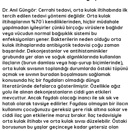
Dr. Anıl Güngör:
Cerrahi tedavi, orta kulak iltihabında ilk
tercih edilen tedavi yöntemi değildir. Orta kulak
iltihaplarının %70´i kendiliklerinden, hiçbir müdahale
yapılmadan iyileşirler çünkü birçoğu virüslere bağlıdır
veya vücudun normal bağışıklık sistemi bu
enfeksiyonları yener. Bakterilerin neden olduğu orta
kulak iltihaplarında antibiyotik tedavisi çoğu zaman
başarılıdır. Dekonjestanlar ve antihistaminikler
grubunda yer alan ve soğuk algınlıklarında kullanılan
ilaçların (burun damlası veya hap-şurup biçimlerinde),
orta kulak sıvısının toplandığı durumlarda östaki tüpünü
açmak ve sıvının buradan boşalmasını sağlamak
konusunda hiç bir faydaları olmadığı dünya
literatüründe defalarca gösterilmiştir. Özellikle ağız
yolu ile alınan dekonjestanların ciddi yan etkileri
mevcuttur. Ancak faydalı olacağı inancı ile sık sık ve
hatalı olarak tavsiye edilirler. Faydası olmayan bir ilacın
kullanımı çocuğunuzu gereksiz yere risk altına sokar ve
ciddi ilaç yan etkilerine maruz bırakır. İlaç tedavisiyle
orta kulak iltihabı ve orta kulak sıvısı düzelebilir. Östaki
borusunun bu yaşlar geçinceye kadar yetersiz olan