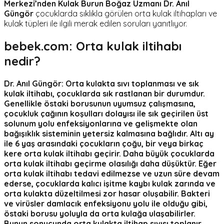
Merkezi’nden Kulak Burun Boğaz Uzmanı Dr. Anıl
Güngör
çocuklarda sıklıkla görülen orta kulak iltihapları ve
kulak tüpleri ile ilgili merak edilen soruları yanıtlıyor.
bebek.com:
Orta kulak iltihabı
nedir?
Dr. Anıl Güngör:
Orta kulakta sıvı toplanması ve sık
kulak iltihabı, çocuklarda sık rastlanan bir durumdur.
Genellikle östaki borusunun uyumsuz çalışmasına,
çocukluk çağının koşulları dolayısı ile sık geçirilen üst
solunum yolu enfeksiyonlarına ve gelişmekte olan
bağışıklık sisteminin yetersiz kalmasına bağlıdır. Altı ay
ile 6 yaş arasındaki çocukların çoğu, bir veya birkaç
kere orta kulak iltihabı geçirir. Daha büyük çocuklarda
orta kulak iltihabı geçirme olasılığı daha düşüktür. Eğer
orta kulak iltihabı tedavi edilmezse ve uzun süre devam
ederse, çocuklarda kalıcı işitme kaybı kulak zarında ve
orta kulakta düzeltilmesi zor hasar oluşabilir. Bakteri
ve virüsler damlacık enfeksiyonu yolu ile olduğu gibi,
östaki borusu yoluyla da orta kulağa ulaşabilirler.
Bunun sonucunda orta kulakta iltihap sıvısı toplanır.