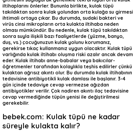
iltihaplarını önlerler. Bununla birlikte, kulak tüpü
takıldıktan sonra kulak yolundan orta kulağa su girmesi
ihtimali ortaya çıkar. Bu durumda, sudaki bakteri ve
virüs cinsi mikropların orta kulakta iltihaba neden
olması mümkündür. Bu nedenle, kulak tüpü takıldıktan
sonra suyla ilişkili bazı faaliyetlerde (yüzme, banyo,
duş, vs.) çocuğunuzun kulak yolunu korumanız,
gerekirse tıkaç kullanmanız uygun olacaktır. Kulak tüpü
varlığında kulak iltihabı oluşma riski azalır ancak devam
eder. Kulak iltihabı anne-babalar veya bakıcılar-
öğretmenler tarafından kolaylıkla teşhis edilirler çünkü
kulaktan ağrısız akıntı olur. Bu durumda kulak iltihabının
tedavisine antibiyotikli kulak damlası ile başlanır. 3-4
gün içinde tedaviye cevap vermezse ağızdan
antibiyotikler verilir. Çok nadiren akıntı ilaç tedavisine
cevap vermediğinde tüpün yenisi ile değiştirilmesi
gerekebilir.
bebek.com:
Kulak tüpü ne kadar
süreyle kulakta kalır?