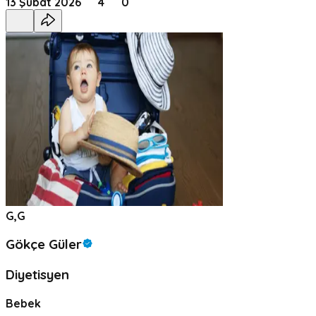
13 Şubat 2026
4
0
G,G
Gökçe Güler
Diyetisyen
Bebek