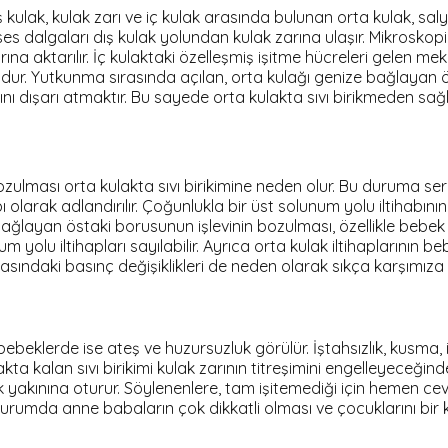
 kulak, kulak zarı ve iç kulak arasında bulunan orta kulak, sa
es dalgaları dış kulak yolundan kulak zarına ulaşır. Mikroskop
arına aktarılır. İç kulaktaki özelleşmiş işitme hücreleri gelen mek
dur. Yutkunma sırasında açılan, orta kulağı genize bağlayan ös
tını dışarı atmaktır. Bu sayede orta kulakta sıvı birikmeden sağl
zulması orta kulakta sıvı birikimine neden olur. Bu duruma ser
ı olarak adlandırılır. Çoğunlukla bir üst solunum yolu iltihab
sağlayan östaki borusunun işlevinin bozulması, özellikle bebek
num yolu iltihapları sayılabilir. Ayrıca orta kulak iltihaplarını
ırasındaki basınç değişiklikleri de neden olarak sıkça karşımıza 
bebeklerde ise ateş ve huzursuzluk görülür. İştahsızlık, kusma, i
ulakta kalan sıvı birikimi kulak zarının titreşimini engelleyece
ok yakınına oturur. Söylenenlere, tam işitemediği için hemen 
r. Bu durumda anne babaların çok dikkatli olması ve çocuklarını 