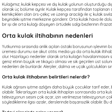
Kulağımız; kulak kepçesi ve dış kulak yolunun oluşturduğu dış
olarak üç bölüme ayrılır. Kulak kepçesi tarafından toplanan s
kemikçikleri olan örs-çekiç ve üzengi aracılığı ile iç kulak sıvıl
beyindeki işitme merkezine gönderir. Orta kulak hava ile dolu
bir işi de orta kulağı döşeyen örtüdeki salgı bezlerinin ifraza
Orta kulak iltihabının nedenleri
Yutkunma sırasında anlık açılan östaki borusunun işlevinin bo
üremesi durumu ise akut otitis media ya da orta kulak iltihab
olur. Hazırlayıcı nedenler olarak orta kulağın havalanmasını 
geniz etinin büyük ve tıkayıcı olması ve sık geçirilen üst solu
nedenleri de bunlardır. Alerjiler, dalma ve uçak yolculukları s
Orta kulak iltihabının belirtileri nelerdir?
Kulak ağrısını işitme azlığını daha büyük çocuklar tarif eder, 
olabilir. Tekrarlayan orta kulak iltihapları sonrasında orta k
televizyonun sesini çok açar, izin verilmezse televizyonun ç
söylediklerine ilgisi azalır, derslerinde başarısızlık olabili