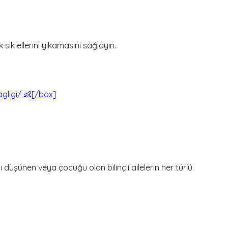
sık ellerini yıkamasını sağlayın.
ligi/ 👶[/box]
şünen veya çocuğu olan bilinçli ailelerin her türlü