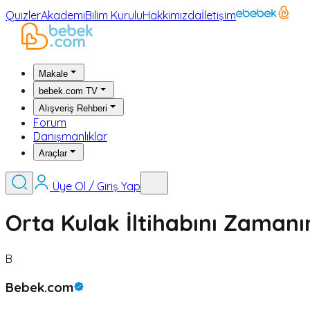
Quizler
Akademi
Bilim Kurulu
Hakkımızda
İletişim
Makale
bebek.com TV
Alışveriş Rehberi
Forum
Danışmanlıklar
Araçlar
Üye Ol / Giriş Yap
Orta Kulak İltihabını Zamanı
B
Bebek.com