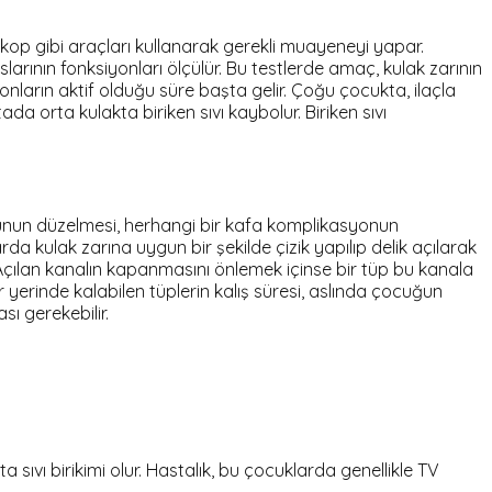
op gibi araçları kullanarak gerekli muayeneyi yapar.
arının fonksiyonları ölçülür. Bu testlerde amaç, kulak zarının
yonların aktif olduğu süre başta gelir. Çoğu çocukta, ilaçla
da orta kulakta biriken sıvı kaybolur. Biriken sıvı
unun düzelmesi, herhangi bir kafa komplikasyonun
rda kulak zarına uygun bir şekilde çizik yapılıp delik açılarak
 Açılan kanalın kapanmasını önlemek içinse bir tüp bu kanala
ar yerinde kalabilen tüplerin kalış süresi, aslında çocuğun
ı gerekebilir.
sıvı birikimi olur. Hastalık, bu çocuklarda genellikle TV