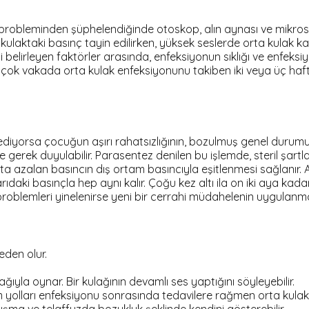
probleminden şüphelendiğinde otoskop, alın aynası ve mikrosk
laktaki basınç tayin edilirken, yüksek seslerde orta kulak kasl
i belirleyen faktörler arasında, enfeksiyonun sıklığı ve enfeksi
ek çok vakada orta kulak enfeksiyonunu takiben iki veya üç hafta
diyorsa çocuğun aşırı rahatsızlığının, bozulmuş genel durum
 gerek duyulabilir. Parasentez denilen bu işlemde, steril şartla
kta azalan basıncın dış ortam basıncıyla eşitlenmesi sağlanır.
şarıdaki basınçla hep aynı kalır. Çoğu kez altı ila on iki aya kad
 problemleri yinelenirse yeni bir cerrahi müdahelenin uygulanmas
eden olur.
ğıyla oynar. Bir kulağının devamlı ses yaptığını söyleyebilir.
m yolları enfeksiyonu sonrasında tedavilere rağmen orta kulakta 
onuşma ve telaffuzda bozukluk şeklinde kendini gösterebilir.