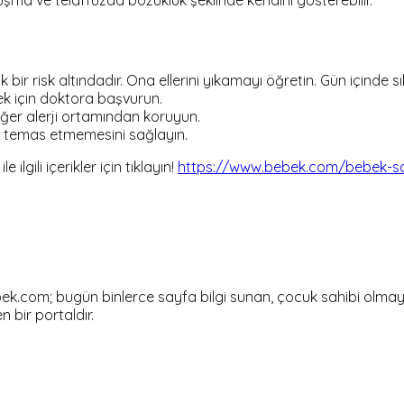
risk altındadır. Ona ellerini yıkamayı öğretin. Gün içinde sık 
ek için doktora başvurun.
ğer alerji ortamından koruyun.
a temas etmemesini sağlayın.
lgili içerikler için tıklayın!
https://www.bebek.com/bebek-sag
om; bugün binlerce sayfa bilgi sunan, çocuk sahibi olmayı dü
en bir portaldır.