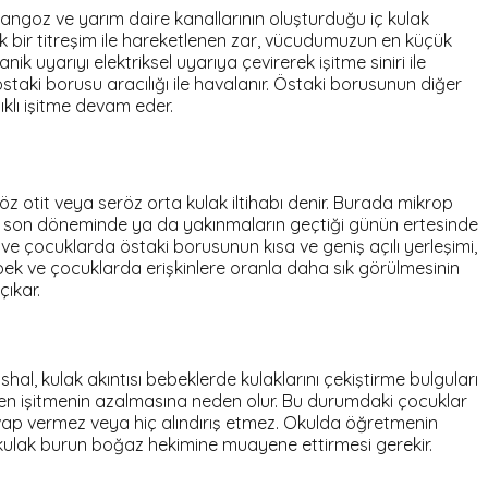
lyangoz ve yarım daire kanallarının oluşturduğu iç kulak
ik bir titreşim ile hareketlenen zar, vücudumuzun en küçük
anik uyarıyı elektriksel uyarıya çevirerek işitme siniri ile
taki borusu aracılığı ile havalanır. Östaki borusunun diğer
ıklı işitme devam eder.
öz otit veya seröz orta kulak iltihabı denir. Burada mikrop
ının son döneminde ya da yakınmaların geçtiği günün ertesinde
 ve çocuklarda östaki borusunun kısa ve geniş açılı yerleşimi,
n bebek ve çocuklarda erişkinlere oranla daha sık görülmesinin
çıkar.
shal, kulak akıntısı bebeklerde kulaklarını çekiştirme bulguları
ğinden işitmenin azalmasına neden olur. Bu durumdaki çocuklar
cevap vermez veya hiç alındırış etmez. Okulda öğretmenin
bir kulak burun boğaz hekimine muayene ettirmesi gerekir.