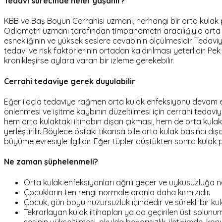
Tedavi sürecinde neler yaşanır?
KBB ve Baş Boyun Cerrahisi uzmanı, herhangi bir orta kulak 
Odiometri uzmanı tarafından timpanometri aracılığıyla orta ku
esnekliğinin ve yüksek seslere cevabının ölçülmesidir. Tedaviy
tedavi ve risk faktörlerinin ortadan kaldırılması yeterlidir. P
kronikleşirse aylara varan bir izleme gerekebilir.
Cerrahi tedaviye gerek duyulabilir
Eğer ilaçla tedaviye rağmen orta kulak enfeksiyonu devam e
önlenmesi ve işitme kaybının düzeltilmesi için cerrahi tedaviye
hem orta kulaktaki iltihabın dışarı çıkması, hem de orta kula
yerleştirilir. Böylece östaki tıkansa bile orta kulak basıncı dı
büyüme evresiyle ilgilidir. Eğer tüpler düştükten sonra kulak
Ne zaman şüphelenmeli?
Orta kulak enfeksiyonları ağrılı geçer ve uykusuzluğa n
Çocukların ten rengi normale oranla daha kırmızıdır.
Çocuk, gün boyu huzursuzluk içindedir ve sürekli bir kula
Tekrarlayan kulak iltihapları ya da geçirilen üst solunu
sesinin yükseltilmesi, okulda başarısızlık, iletişimde, k