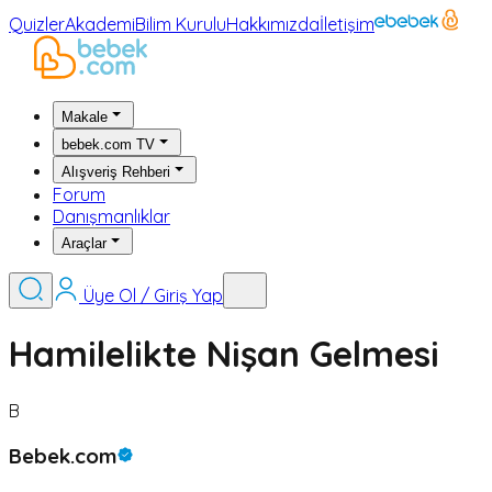
Quizler
Akademi
Bilim Kurulu
Hakkımızda
İletişim
Makale
bebek.com TV
Alışveriş Rehberi
Forum
Danışmanlıklar
Araçlar
Üye Ol / Giriş Yap
Hamilelikte Nişan Gelmesi
B
Bebek.com