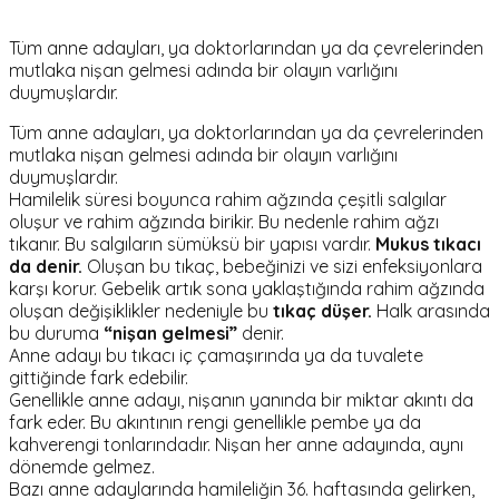
Tüm anne adayları, ya doktorlarından ya da çevrelerinden
mutlaka nişan gelmesi adında bir olayın varlığını
duymuşlardır.
Tüm anne adayları, ya doktorlarından ya da çevrelerinden
mutlaka nişan gelmesi adında bir olayın varlığını
duymuşlardır.
Hamilelik süresi boyunca rahim ağzında çeşitli salgılar
oluşur ve rahim ağzında birikir. Bu nedenle rahim ağzı
tıkanır. Bu salgıların sümüksü bir yapısı vardır.
Mukus tıkacı
da denir.
Oluşan bu tıkaç, bebeğinizi ve sizi enfeksiyonlara
karşı korur. Gebelik artık sona yaklaştığında rahim ağzında
oluşan değişiklikler nedeniyle bu
tıkaç düşer.
Halk arasında
bu duruma
“nişan gelmesi”
denir.
Anne adayı bu tıkacı iç çamaşırında ya da tuvalete
gittiğinde fark edebilir.
Genellikle anne adayı, nişanın yanında bir miktar akıntı da
fark eder. Bu akıntının rengi genellikle pembe ya da
kahverengi tonlarındadır. Nişan her anne adayında, aynı
dönemde gelmez.
Bazı anne adaylarında hamileliğin 36. haftasında gelirken,