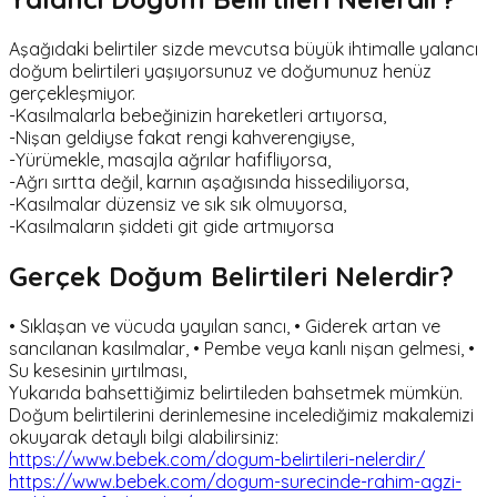
Aşağıdaki belirtiler sizde mevcutsa büyük ihtimalle yalancı
doğum belirtileri yaşıyorsunuz ve doğumunuz henüz
gerçekleşmiyor.
-Kasılmalarla bebeğinizin hareketleri artıyorsa,
-Nişan geldiyse fakat rengi kahverengiyse,
-Yürümekle, masajla ağrılar hafifliyorsa,
-Ağrı sırtta değil, karnın aşağısında hissediliyorsa,
-Kasılmalar düzensiz ve sık sık olmuyorsa,
-Kasılmaların şiddeti git gide artmıyorsa
Gerçek Doğum Belirtileri Nelerdir?
• Sıklaşan ve vücuda yayılan sancı, • Giderek artan ve
sancılanan kasılmalar, • Pembe veya kanlı nişan gelmesi, •
Su kesesinin yırtılması,
Yukarıda bahsettiğimiz belirtileden bahsetmek mümkün.
Doğum belirtilerini derinlemesine incelediğimiz makalemizi
okuyarak detaylı bilgi alabilirsiniz:
https://www.bebek.com/dogum-belirtileri-nelerdir/
https://www.bebek.com/dogum-surecinde-rahim-agzi-