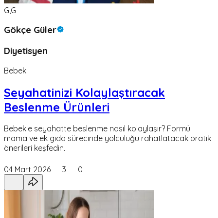
G,G
Gökçe Güler
Diyetisyen
Bebek
Seyahatinizi Kolaylaştıracak
Beslenme Ürünleri
Bebekle seyahatte beslenme nasıl kolaylaşır? Formül
mama ve ek gıda sürecinde yolculuğu rahatlatacak pratik
önerileri keşfedin.
04 Mart 2026
3
0