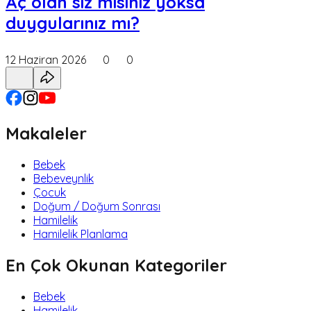
Aç olan siz misiniz yoksa
duygularınız mı?
12 Haziran 2026
0
0
Makaleler
Bebek
Bebeveynlik
Çocuk
Doğum / Doğum Sonrası
Hamilelik
Hamilelik Planlama
En Çok Okunan Kategoriler
Bebek
Hamilelik