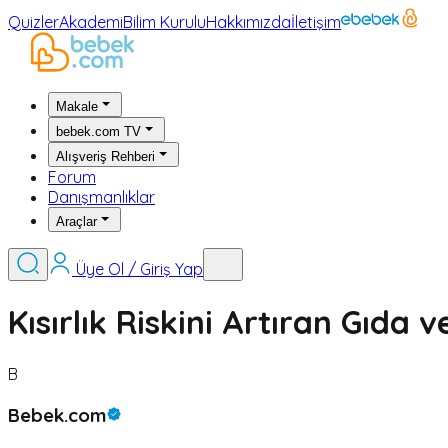
Quizler
Akademi
Bilim Kurulu
Hakkımızda
İletişim
Makale
bebek.com TV
Alışveriş Rehberi
Forum
Danışmanlıklar
Araçlar
Üye Ol / Giriş Yap
Kısırlık Riskini Artıran Gıda 
B
Bebek.com