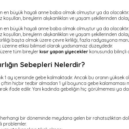
n en büyük hayali anne baba olmak olmuştur ya da olacaktır. Çift
müz koşulları, bireylerin alışkanlıkları ve yaşam şekillerinden d
n en büyük hayali anne baba olmak olmuştur ya da olacaktır. Çift
müz koşulları, bireylerin alışkanlıkları ve yaşam şekillerinden d
rliliği başta olmak üzere çevre kirliliği, fazla radyasyona ma
lık üzerine etkisi bilimsel olarak yadsınamaz düzeydedir.
 üzere tüm bireyler
kısır yapan yiyecekler
konusunda bilinçli 
ırlığın Sebepleri Nelerdir?
şık 1 ay içerisinde gebe kalmaktadır. Ancak bu oranın yüksek 
iftin hiçbir tedbir almadan 1 yıl boyunca gebe kalamaması no
rak ifade edilir. Yani kadında gebeliğin hiç görülmemesi ya d
herhangi bir döneminde meydana gelen bir rahatsızlıktan dola
 problemler.