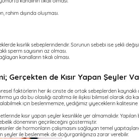
yumurta kanalının tıkalı olması.
n, rahim dışında oluşması.
erde kısırlık sebeplerindendir. Sorunun sebebi ise şekli değişi
klı sperm sayısının az olması.
ğlayan kanalların tıkalı olması.
mi; Gerçekten de Kısır Yapan Şeyler Va
evresel faktörlerin her iki cinste de ortak sebeplerden kaynaklı
a ya da bu olasılığı azaltma ile ilişkisi bilimsel olarak da kan
kalabilmek için beslenmemize, yediğimiz yiyeceklerin kalitesine
etlerinde kısır yapan şeyler kesinlikle yer almamalıdır. Yapılan 
gebelik döneminin geçirileceğini göstermiştir.
inler de hormonların çalışmasını sağlayan temel yapıtaşlarıdı
 şeyler ile beslenmek de doğurganlığınıza zarar verebilir.