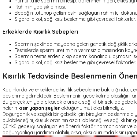
Yumurta ile spermin birleşip, döllenmenin gerçekleştiği 
Rahimin yapışık olması.
Bebeğin tutunup gelişmesini sağlayan rahim içi dokunu
Sigara, alkol, sağlıksız beslenme gibi çevresel faktörler.
Erkeklerde Kısırlık Sebepleri
Spermin şeklinde meydana gelen genetik değişiklik erkekl
Testislerde sperm üretiminin verimsiz olmasından kayna
Spermin testislerden çıkıp sperm kanalına ulaşmasını sa
Sigara, alkol, sağlıksız beslenme gibi çevresel faktörler.
Kısırlık Tedavisinde Beslenmenin Öne
Kadınlarda ve erkeklerde kısırlık sebeplerine bakıldığında, ç
beslenme gelmektedir. Beslenmenin gebe kalma olasılığını artırm
Bu gerçekten yola çıkacak olursak, sağlıklı bir şekilde gebe 
nelerin
kısır yapan şeyler
olduğunu mutlaka bilmeliyiz.
Doğurganlık ve sağlıklı bir gebelik için bireylerin beslenme diy
bulabileceğini, düşük oranının azaltılabileceği ve sağlıklı bir 
Çünkü gebeliği sağlayan en önemli faktör hormonlardır ve bes
doğurganlığa yardımcı olabiliyorsa, aksi durumda kısır yapan