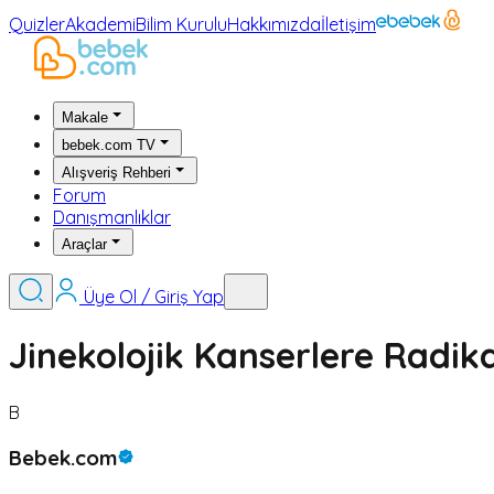
Quizler
Akademi
Bilim Kurulu
Hakkımızda
İletişim
Makale
bebek.com TV
Alışveriş Rehberi
Forum
Danışmanlıklar
Araçlar
Üye Ol / Giriş Yap
Jinekolojik Kanserlere Radik
B
Bebek.com