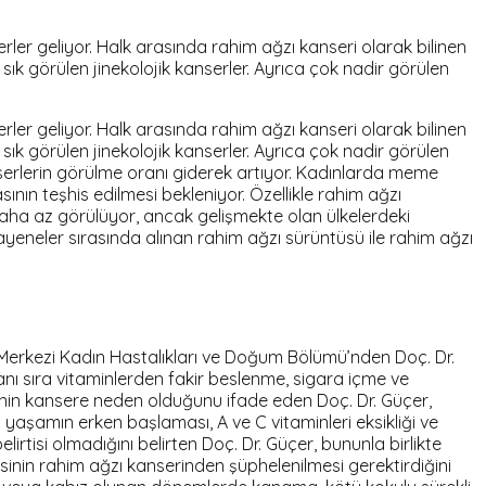
rler geliyor. Halk arasında rahim ağzı kanseri olarak bilinen
ık görülen jinekolojik kanserler. Ayrıca çok nadir görülen
rler geliyor. Halk arasında rahim ağzı kanseri olarak bilinen
ık görülen jinekolojik kanserler. Ayrıca çok nadir görülen
anserlerin görülme oranı giderek artıyor. Kadınlarda meme
nın teşhis edilmesi bekleniyor. Özellikle rahim ağzı
 daha az görülüyor, ancak gelişmekte olan ülkelerdeki
yeneler sırasında alınan rahim ağzı sürüntüsü ile rahim ağzı
Merkezi Kadın Hastalıkları ve Doğum Bölümü’nden Doç. Dr.
anı sıra vitaminlerden fakir beslenme, sigara içme ve
lerinin kansere neden olduğunu ifade eden Doç. Dr. Güçer,
el yaşamın erken başlaması, A ve C vitaminleri eksikliği ve
irtisi olmadığını belirten Doç. Dr. Güçer, bununla birlikte
mesinin rahim ağzı kanserinden şüphelenilmesi gerektirdiğini