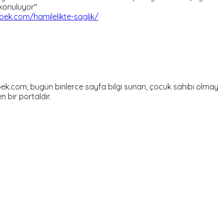
 konuluyor"
ek.com/hamilelikte-saglik/
om; bugün binlerce sayfa bilgi sunan, çocuk sahibi olmayı dü
en bir portaldır.