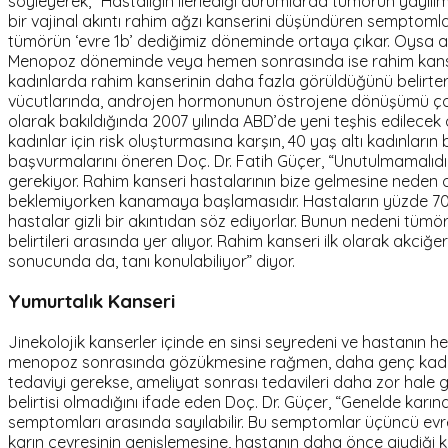
söyleyerek, “Hastalığın ilerlediği durumlarda tümörün yayıl
bir vajinal akıntı rahim ağzı kanserini düşündüren semptomlardı
tümörün ‘evre 1b’ dediğimiz döneminde ortaya çıkar. Oysa 
Menopoz döneminde veya hemen sonrasında ise rahim kanseri sı
kadınlarda rahim kanserinin daha fazla görüldüğünü belirtere
vücutlarında, androjen hormonunun östrojene dönüşümü çok d
olarak bakıldığında 2007 yılında ABD’de yeni teşhis edilece
kadınlar için risk oluşturmasına karşın, 40 yaş altı kadınlar
başvurmalarını öneren Doç. Dr. Fatih Güçer, “Unutulmamalıdır 
gerekiyor. Rahim kanseri hastalarının bize gelmesine ned
beklemiyorken kanamaya başlamasıdır. Hastaların yüzde 70-
hastalar gizli bir akıntıdan söz ediyorlar. Bunun nedeni tü
belirtileri arasında yer alıyor. Rahim kanseri ilk olarak akci
sonucunda da, tanı konulabiliyor” diyor.
Yumurtalık Kanseri
Jinekolojik kanserler içinde en sinsi seyredeni ve hastanın 
menopoz sonrasında gözükmesine rağmen, daha genç kadınlar
tedaviyi gerekse, ameliyat sonrası tedavileri daha zor hale 
belirtisi olmadığını ifade eden Doç. Dr. Güçer, “Genelde karın
semptomları arasında sayılabilir. Bu semptomlar üçüncü evrede
karın çevresinin genişlemesine, hastanın daha önce giydiği k