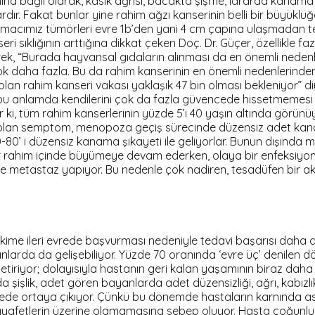
ımına bağlı olarak, kasık ağrısı, bacakta şişme, idrarda kana
r. Fakat bunlar yine rahim ağzı kanserinin belli bir büyüklüğe u
amacımız tümörleri evre 1b’den yani 4 cm çapına ulaşmadan t
klığının arttığına dikkat çeken Doç. Dr. Güçer, özellikle fazl
k, “Burada hayvansal gıdaların alınması da en önemli nedenlerd
aha fazla. Bu da rahim kanserinin en önemli nedenlerinden b
k olan rahim kanseri vakası yaklaşık 47 bin olması bekleniyo
ın bu anlamda kendilerini çok da fazla güvencede hissetmemesi g
ki, tüm rahim kanserlerinin yüzde 5’i 40 yaşın altında görünüy
en olan semptom, menopoza geçiş sürecinde düzensiz adet k
80’ i düzensiz kanama şikayeti ile geliyorlar. Bunun dışın
mör rahim içinde büyümeye devam ederken, olaya bir enfeksiyo
ğere metastaz yapıyor. Bu nedenle çok nadiren, tesadüfen bir akc
hekime ileri evrede başvurması nedeniyle tedavi başarısı daha 
da da gelişebiliyor. Yüzde 70 oranında ‘evre üç’ denilen dön
getiriyor; dolayısıyla hastanın geri kalan yaşamının biraz dah
da şişlik, adet gören bayanlarda adet düzensizliği, ağrı, kabız
 ortaya çıkıyor. Çünkü bu dönemde hastaların karnında asit ded
ıyafetlerin üzerine olamamasına sebep oluyor. Hasta çoğunlukla