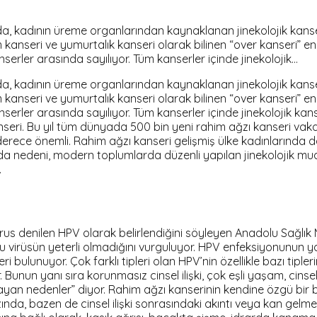
nda, kadının üreme organlarından kaynaklanan jinekolojik kanse
anseri ve yumurtalık kanseri olarak bilinen “over kanseri” en s
nserler arasında sayılıyor. Tüm kanserler içinde jinekolojik…
nda, kadının üreme organlarından kaynaklanan jinekolojik kanse
anseri ve yumurtalık kanseri olarak bilinen “over kanseri” en s
anserler arasında sayılıyor. Tüm kanserler içinde jinekolojik k
eri. Bu yıl tüm dünyada 500 bin yeni rahim ağzı kanseri vakası
n derece önemli. Rahim ağzı kanseri gelişmiş ülke kadınlarında
da nedeni, modern toplumlarda düzenli yapılan jinekolojik mua
.
 denilen HPV olarak belirlendiğini söyleyen Anadolu Sağlık 
bu virüsün yeterli olmadığını vurguluyor. HPV enfeksiyonunun y
i bulunuyor. Çok farklı tipleri olan HPV’nin özellikle bazı tip
r. Bunun yanı sıra korunmasız cinsel ilişki, çok eşli yaşam, cins
ayan nedenler” diyor. Rahim ağzı kanserinin kendine özgü bir bel
rzında, bazen de cinsel ilişki sonrasındaki akıntı veya kan gel