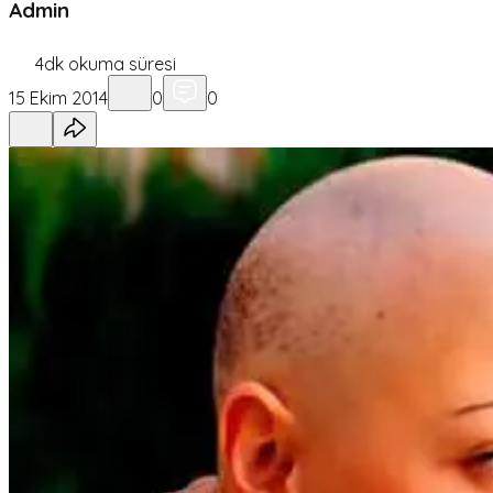
Admin
4
dk okuma süresi
15 Ekim 2014
0
0