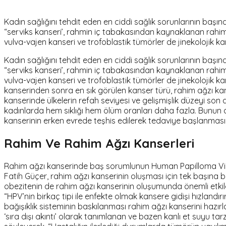
Kadın sağlığını tehdit eden en ciddi sağlık sorunlarının başı
“serviks kanseri’, rahmin iç tabakasından kaynaklanan rahim k
vulva-vajen kanseri ve trofoblastik tümörler de jinekolojik ka
Kadın sağlığını tehdit eden en ciddi sağlık sorunlarının başı
“serviks kanseri’, rahmin iç tabakasından kaynaklanan rahim k
vulva-vajen kanseri ve trofoblastik tümörler de jinekolojik k
kanserinden sonra en sık görülen kanser türü, rahim ağzı kans
kanserinde ülkelerin refah seviyesi ve gelişmişlik düzeyi so
kadınlarda hem sıklığı hem ölüm oranları daha fazla. Bunun 
kanserinin erken evrede teşhis edilerek tedaviye başlanması
Rahim Ve Rahim Ağzı Kanserleri
Rahim ağzı kanserinde baş sorumlunun Human Papilloma Virus
Fatih Güçer, rahim ağzı kanserinin oluşması için tek başına 
obezitenin de rahim ağzı kanserinin oluşumunda önemli etkiler
“HPV’nin birkaç tipi ile enfekte olmak kansere gidişi hızlandırı
bağışıklık sisteminin baskılanması rahim ağzı kanserini hazırl
‘sıra dışı akıntı’ olarak tanımlanan ve bazen kanlı et suyu ta