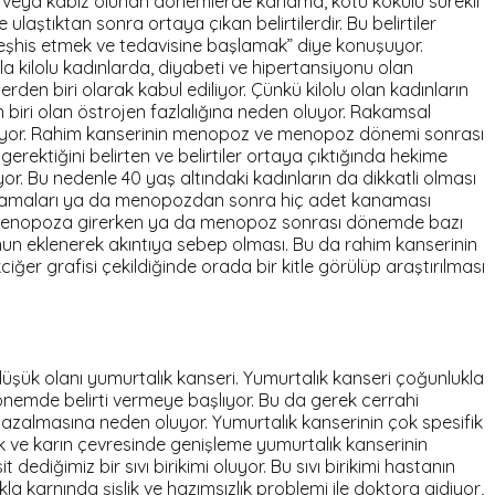
ma veya kabız olunan dönemlerde kanama, kötü kokulu sürekli
laştıktan sonra ortaya çıkan belirtilerdir. Bu belirtiler
eşhis etmek ve tedavisine başlamak” diye konuşuyor.
a kilolu kadınlarda, diyabeti ve hipertansiyonu olan
en biri olarak kabul ediliyor. Çünkü kilolu olan kadınların
iri olan östrojen fazlalığına neden oluyor. Rakamsal
r” diyor. Rahim kanserinin menopoz ve menopoz dönemi sonrası
erektiğini belirten ve belirtiler ortaya çıktığında hekime
or. Bu nedenle 40 yaş altındaki kadınların da dikkatli olması
anamaları ya da menopozdan sonra hiç adet kanaması
da menopoza girerken ya da menopoz sonrası dönemde bazı
nun eklenerek akıntıya sebep olması. Bu da rahim kanserinin
iğer grafisi çekildiğinde orada bir kitle görülüp araştırılması
düşük olanı yumurtalık kanseri. Yumurtalık kanseri çoğunlukla
emde belirti vermeye başlıyor. Bu da gerek cerrahi
a azalmasına neden oluyor. Yumurtalık kanserinin çok spesifik
lık ve karın çevresinde genişleme yumurtalık kanserinin
iğimiz bir sıvı birikimi oluyor. Bu sıvı birikimi hastanın
 karnında şişlik ve hazımsızlık problemi ile doktora gidiyor,