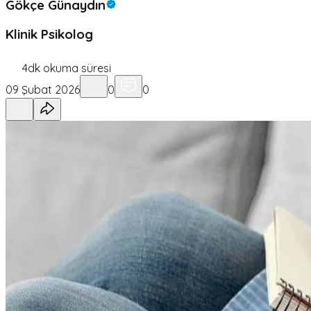
Gökçe Günaydın
Klinik Psikolog
4
dk okuma süresi
09 Şubat 2026
0
0