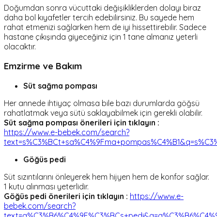
Doğumdan sonra vücuttaki değişikliklerden dolayı biraz
daha bol kıyafetler tercih edebilirsiniz. Bu sayede hem
rahat etmenizi sağlarken hem de iyi hissettirebilir. Sadece
hastane çıkışında giyeceğiniz için 1 tane almanız yeterli
olacaktır.
Emzirme ve Bakım
Süt sağma pompası
Her annede ihtiyaç olmasa bile bazı durumlarda göğsü
rahatlatmak veya sütü saklayabilmek için gerekli olabilir.
Süt sağma pompası önerileri için tıklayın :
https://www.e-bebek.com/search?
text=s%C3%BCt+sa%C4%9Fma+pompas%C4%B1&q=s%C3%
Göğüs pedi
Süt sızıntılarını önleyerek hem hijyen hem de konfor sağlar.
1 kutu alınması yeterlidir.
Göğüs pedi önerileri için tıklayın :
https://www.e-
bebek.com/search?
text=g%C3%B6%C4%9F%C3%BCs+pedi&q=g%C3%B6%C4%9