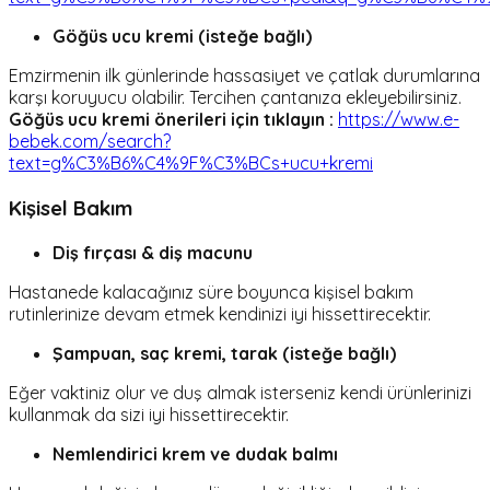
Göğüs ucu kremi (isteğe bağlı)
Emzirmenin ilk günlerinde hassasiyet ve çatlak durumlarına
karşı koruyucu olabilir. Tercihen çantanıza ekleyebilirsiniz.
Göğüs ucu kremi önerileri için tıklayın :
https://www.e-
bebek.com/search?
text=g%C3%B6%C4%9F%C3%BCs+ucu+kremi
Kişisel Bakım
Diş fırçası & diş macunu
Hastanede kalacağınız süre boyunca kişisel bakım
rutinlerinize devam etmek kendinizi iyi hissettirecektir.
Şampuan, saç kremi, tarak (isteğe bağlı)
Eğer vaktiniz olur ve duş almak isterseniz kendi ürünlerinizi
kullanmak da sizi iyi hissettirecektir.
Nemlendirici krem ve dudak balmı