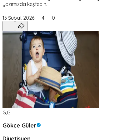
yazımızda keşfedin.
13 Şubat 2026
4
0
G,G
Gökçe Güler
Diyetisyen