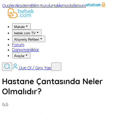
Quizler
Akademi
Bilim Kurulu
Hakkımızda
İletişim
Makale
bebek.com TV
Alışveriş Rehberi
Forum
Danışmanlıklar
Araçlar
Üye Ol / Giriş Yap
Hastane Çantasında Neler
Olmalıdır?
G,G