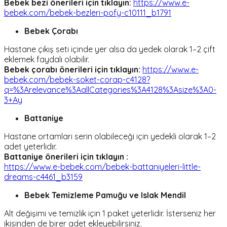
Bebek bezi önerileri için tıklayın:
https://www.e-
bebek.com/bebek-bezleri-pofy-c10111_b1791
Bebek Çorabı
Hastane çıkış seti içinde yer alsa da yedek olarak 1–2 çift
eklemek faydalı olabilir.
Bebek çorabı önerileri için tıklayın:
https://www.e-
bebek.com/bebek-soket-corap-c4128?
q=%3Arelevance%3AallCategories%3A4128%3Asize%3A0-
3+Ay
Battaniye
Hastane ortamları serin olabileceği için yedekli olarak 1–2
adet yeterlidir.
Battaniye önerileri için tıklayın :
https://www.e-bebek.com/bebek-battaniyeleri-little-
dreams-c4461_b3159
Bebek Temizleme Pamuğu ve Islak Mendil
Alt değişimi ve temizlik için 1 paket yeterlidir. İsterseniz her
ikisinden de birer adet ekleyebilirsiniz.