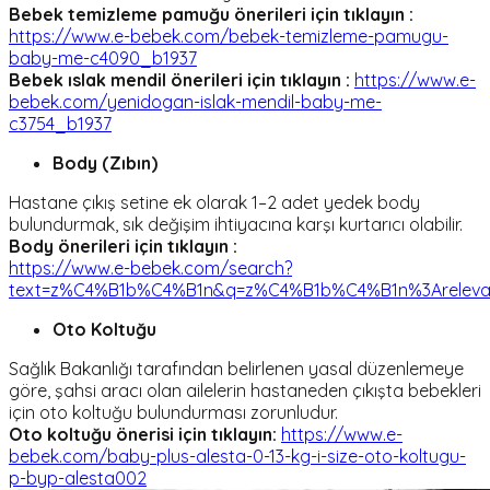
Bebek temizleme pamuğu önerileri için tıklayın :
https://www.e-bebek.com/bebek-temizleme-pamugu-
baby-me-c4090_b1937
Bebek ıslak mendil önerileri için tıklayın :
https://www.e-
bebek.com/yenidogan-islak-mendil-baby-me-
c3754_b1937
Body (Zıbın)
Hastane çıkış setine ek olarak 1–2 adet yedek body
bulundurmak, sık değişim ihtiyacına karşı kurtarıcı olabilir.
Body önerileri için tıklayın :
https://www.e-bebek.com/search?
text=z%C4%B1b%C4%B1n&q=z%C4%B1b%C4%B1n%3Areleva
Oto Koltuğu
Sağlık Bakanlığı tarafından belirlenen yasal düzenlemeye
göre, şahsi aracı olan ailelerin hastaneden çıkışta bebekleri
için oto koltuğu bulundurması zorunludur.
Oto koltuğu önerisi için tıklayın:
https://www.e-
bebek.com/baby-plus-alesta-0-13-kg-i-size-oto-koltugu-
p-byp-alesta002