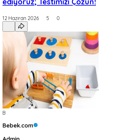
ediyoruz; Testimizi Çözün!
12 Haziran 2026
5
0
B
Bebek.com
Admin