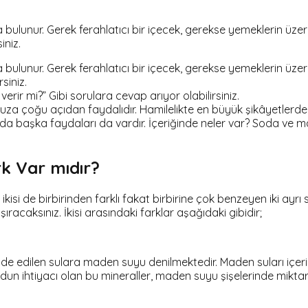
unur. Gerek ferahlatıcı bir içecek, gerekse yemeklerin üzerine
iniz.
unur. Gerek ferahlatıcı bir içecek, gerekse yemeklerin üzerine
siniz.
verir mi?” Gibi sorulara cevap arıyor olabilirsiniz.
a çoğu açıdan faydalıdır. Hamilelikte en büyük şikâyetlerden b
nda başka faydaları da vardır. İçeriğinde neler var? Soda ve 
k Var mıdır?
isi de birbirinden farklı fakat birbirine çok benzeyen iki ayrı 
caksınız. İkisi arasındaki farklar aşağıdaki gibidir;
 elde edilen sulara maden suyu denilmektedir. Maden suları iç
un ihtiyacı olan bu mineraller, maden suyu şişelerinde miktarla