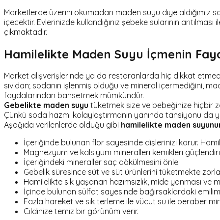
Marketlerde üzerini okumadan maden suyu diye aldığımız soda,
içecektir. Evlerinizde kullandığınız şebeke sularının arıtılmas
çıkmaktadır.
Hamilelikte Maden Suyu İçmenin Fayd
Market alışverişlerinde ya da restoranlarda hiç dikkat etmeden 
sıvıdan; sodanın işlenmiş olduğu ve mineral içermediğini,
faydalarından bahsetmek mümkündür.
Gebelikte maden suyu
tüketmek size ve bebeğinize hiçbir z
Çünkü soda hazmı kolaylaştırmanın yanında tansiyonu da yük
Aşağıda verilenlerde olduğu gibi
hamilelikte maden suyunu
İçeriğinde bulunan flor sayesinde dişlerinizi korur. Hamilel
Magnezyum ve kalsiyum mineralleri kemikleri güçlendi
İçeriğindeki mineraller saç dökülmesini önle
Gebelik süresince süt ve süt ürünlerini tüketmekte zor
Hamilelikte sık yaşanan hazımsızlık, mide yanması ve mi
İçinde bulunan sülfat sayesinde bağırsaklardaki emilimi 
Fazla hareket ve sık terleme ile vücut su ile beraber m
Cildinize temiz bir görünüm verir.