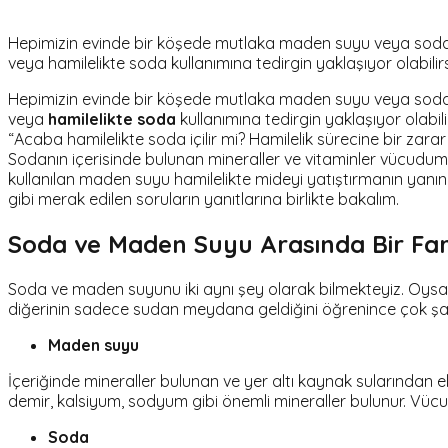
Hepimizin evinde bir köşede mutlaka maden suyu veya soda bul
veya hamilelikte soda kullanımına tedirgin yaklaşıyor olabilirs
Hepimizin evinde bir köşede mutlaka maden suyu veya soda bul
veya
hamilelikte soda
kullanımına tedirgin yaklaşıyor olabilir
“Acaba hamilelikte soda içilir mi? Hamilelik sürecine bir zarar 
Sodanın içerisinde bulunan mineraller ve vitaminler vücudumuz
kullanılan maden suyu hamilelikte mideyi yatıştırmanın yanı
gibi merak edilen soruların yanıtlarına birlikte bakalım.
Soda ve Maden Suyu Arasında Bir Far
Soda ve maden suyunu iki aynı şey olarak bilmekteyiz. Oysa ik
diğerinin sadece sudan meydana geldiğini öğrenince çok şaşıra
Maden suyu
İçeriğinde mineraller bulunan ve yer altı kaynak sularından
demir, kalsiyum, sodyum gibi önemli mineraller bulunur. Vücud
Soda