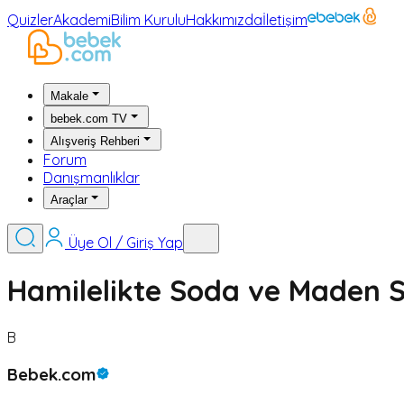
Quizler
Akademi
Bilim Kurulu
Hakkımızda
İletişim
Makale
bebek.com TV
Alışveriş Rehberi
Forum
Danışmanlıklar
Araçlar
Üye Ol / Giriş Yap
Hamilelikte Soda ve Maden S
B
Bebek.com