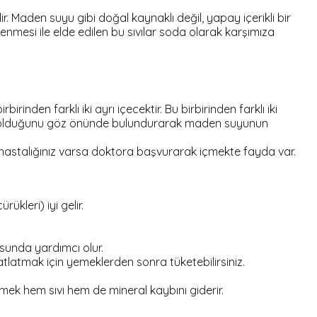
 Maden suyu gibi doğal kaynaklı değil, yapay içerikli bir
lenmesi ile elde edilen bu sıvılar soda olarak karşımıza
nden farklı iki ayrı içecektir. Bu birbirinden farklı iki
gin olduğunu göz önünde bulundurarak maden suyunun
n hastalığınız varsa doktora başvurarak içmekte fayda var.
ükleri) iyi gelir.
sunda yardımcı olur.
atlatmak için yemeklerden sonra tüketebilirsiniz.
mek hem sıvı hem de mineral kaybını giderir.