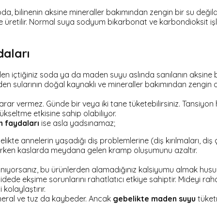
 bilinenin aksine mineraller bakımından zengin bir su değildir.
ı ile üretilir. Normal suya sodyum bikarbonat ve karbondioksit iş
aları
içtiğiniz soda ya da maden suyu aslında sanılanın aksine birbiri
 maden sularının doğal kaynaklı ve mineraller bakımından zen
arar vermez. Günde bir veya iki tane tüketebilirsiniz. Tansiyo
seltme etkisine sahip olabiliyor.
n faydaları
ise asla yadsınamaz;
ikte annelerin yaşadığı diş problemlerine (diş kırılmaları, diş çür
rirken kaslarda meydana gelen kramp oluşumunu azaltır.
lanıyorsanız, bu ürünlerden alamadığınız kalsiyumu almak husu
dede ekşime sorunlarını rahatlatıcı etkiye sahiptir. Mideyi rah
kolaylaştırır.
ineral ve tuz da kaybeder. Ancak
gebelikte maden suyu
tüket