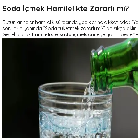
Soda İçmek Hamilelikte Zararlı mı?
Bütün anneler hamilelik sürecinde yediklerine dikkat eder. “
soruların yanında “Soda tüketmek zararlı mı?” da sıkça aklın
Genel olarak
hamilelikte soda içmek
anneye ya da bebeğe 