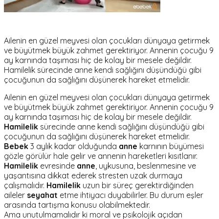
Ailenin en güzel meyvesi olan çocukları dünyaya getirmek
ve büyütmek büyük zahmet gerektiriyor. Annenin çocuğu 9
ay karnında taşıması hiç de kolay bir mesele değildir.
Hamilelik sürecinde anne kendi sağlığını düşündüğü gibi
çocuğunun da sağlığını düşünerek hareket etmelidir.
Ailenin en güzel meyvesi olan çocukları dünyaya getirmek
ve büyütmek büyük zahmet gerektiriyor. Annenin çocuğu 9
ay karnında taşıması hiç de kolay bir mesele değildir.
Hamilelik
sürecinde anne kendi sağlığını düşündüğü gibi
çocuğunun da sağlığını düşünerek hareket etmelidir.
Bebek
3 aylık kadar olduğunda
anne
karnının büyümesi
gözle görülür hale gelir ve annenin hareketleri kısıtlanır.
Hamilelik
evresinde
anne
, uykusuna, beslenmesine ve
yaşantısına dikkat ederek stresten uzak durmaya
çalışmalıdır.
Hamilelik
uzun bir süreç gerektirdiğinden
aileler
seyahat
etme ihtiyacı duyabilirler. Bu durum eşler
arasında tartışma konusu olabilmektedir.
Ama unutulmamalıdır ki moral ve psikolojik açıdan