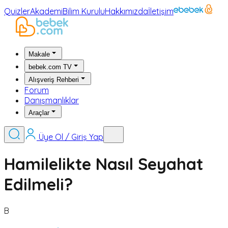
Quizler
Akademi
Bilim Kurulu
Hakkımızda
İletişim
Makale
bebek.com TV
Alışveriş Rehberi
Forum
Danışmanlıklar
Araçlar
Üye Ol / Giriş Yap
Hamilelikte Nasıl Seyahat
Edilmeli?
B