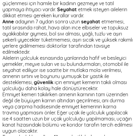
güçlenmesi için hamile bir kadının gezmeye ve tatil
yapmaya ihtiyacı vardır.
Seyahat
etmek isteyen ailelerin
dikkat etmesi gereken kurallar vardır.
Anne
adayının 7 aydan sonra uzun
seyahat
etmemesi,
tatil sırasında rahat, hava alan ince elbiseler ve topuksuz
ayakkabılar giymesi, bol sıvı alması, yağlı, tuzlu ve aşırı
şekerli yiyecekler tüketmemesi, aşırı sıcak ve yüksek rakımlı
yerlere gidilmemesi doktorlar tarafından tavsiye
edilmektedir.
Ailelerin yolculuk esnasında yanlarında hafif ve besleyici
yemekler, meyve suları ve su bulundurmaları, otomobil ile
seyahat ediliyor ise saatte bir mutlaka mola verilmesi,
annenin sırtını ve boynunu yumuşak bir yastık ile
desteklemesi,
güvenlik
için emniyet kemerin takılı olması
yolculuğu daha kolay hale dönüştürecektir.
Emniyet kemeri takılırken annenin karnının tam üzerinden
değil de büyüyen karnın altından geçirilmesi, ani durma
veya çarpma hadisesinde emniyet kemerinin karna
travma yapmasını önler. Eğer uçak ile yolculuk yapılacak
ise 4 saatten uzun bir uçak yolculuğu yapılmaması, uçağın
kanat hizasındaki bölümü ve koridor tarafın tercih edilmesi
uygun olacaktır.