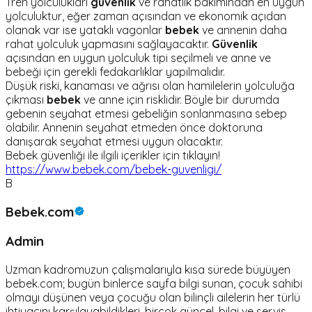
Tren yolculukları
güvenlik
ve rahatlık bakımından en uygun
yolculuktur, eğer zaman açısından ve ekonomik açıdan
olanak var ise yataklı vagonlar
bebek
ve annenin daha
rahat yolculuk yapmasını sağlayacaktır.
Güvenlik
açısından en uygun yolculuk tipi seçilmeli ve anne ve
bebeği için gerekli fedakarlıklar yapılmalıdır.
Düşük riski, kanaması ve ağrısı olan hamilelerin yolculuğa
çıkması
bebek
ve anne için risklidir. Böyle bir durumda
gebenin seyahat etmesi gebeliğin sonlanmasına sebep
olabilir. Annenin seyahat etmeden önce doktoruna
danışarak seyahat etmesi uygun olacaktır.
Bebek güvenliği ile ilgili içerikler için tıklayın!
https://www.bebek.com/bebek-guvenligi/
B
Bebek.com
Admin
Uzman kadromuzun çalışmalarıyla kısa sürede büyüyen
bebek.com; bugün binlerce sayfa bilgi sunan, çocuk sahibi
olmayı düşünen veya çocuğu olan bilinçli ailelerin her türlü
ihtiyacını karşılayabildikleri, birçok güncel, bilgi ve servis