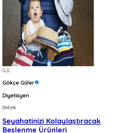
G,G
Gökçe Güler
Diyetisyen
Bebek
Seyahatinizi Kolaylaştıracak
Beslenme Ürünleri