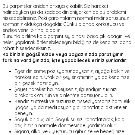
Bu çarpıntılar aniden ortaya çıkabilir. Siz hareket
halindeyken ya da sadece dinleniyorken de bu problemi
hissedebilirsiniz. Peki çarpıntılarım normal midir sorusunuz
sormanız oldukça doğaldır. Çünkü o anda korkutucu ve
endişe verici bir hal alabilir.
Bununla birlikte kalp çarpıntısıyla nasıl başa çıkılacağını ve
neler yapılarak önlenebileceğini bildiğiniz de kendinizi daha
rahat hissedeceksiniz.
Kalbinizin göğsünüzde veya boğazınızda çarptığının
farkına vardığınızda, işte yapabilecekleriniz şunlardır:
Eğer dinlenme pozisyonundaysanız, ayağa kalkın ve
hareket edin. Ufak bir şeyler atıştırın ya da kendinize
bir içecek hazırlayın.
Şayet hareket halindeyseniz, ilgilendiğiniz işinizi
bırakarak oturun ve dinlenme pozisyonu alın.
Kendinizi stresli ve huzursuz hissediyorsanız hamilelik
yogası ya da meditasyon gibi rahatlatıcı aktiviteler
deneyin.
Soğuk bir duş alın. Soğuk su sizi rahatlatarak, kalp
atış hızının normale dönmesinde yardımcı olur.
Sigara, alkol ve uyuşturucu gibi size ve bebeğinize