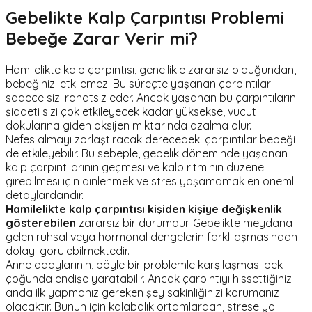
Gebelikte Kalp Çarpıntısı Problemi
Bebeğe Zarar Verir mi?
Hamilelikte kalp çarpıntısı, genellikle zararsız olduğundan,
bebeğinizi etkilemez. Bu süreçte yaşanan çarpıntılar
sadece sizi rahatsız eder. Ancak yaşanan bu çarpıntıların
şiddeti sizi çok etkileyecek kadar yüksekse, vücut
dokularına giden oksijen miktarında azalma olur.
Nefes almayı zorlaştıracak derecedeki çarpıntılar bebeği
de etkileyebilir. Bu sebeple, gebelik döneminde yaşanan
kalp çarpıntılarının geçmesi ve kalp ritminin düzene
girebilmesi için dinlenmek ve stres yaşamamak en önemli
detaylardandır.
Hamilelikte kalp çarpıntısı
kişiden kişiye değişkenlik
gösterebilen
zararsız bir durumdur. Gebelikte meydana
gelen ruhsal veya hormonal dengelerin farklılaşmasından
dolayı görülebilmektedir.
Anne adaylarının, böyle bir problemle karşılaşması pek
çoğunda endişe yaratabilir. Ancak çarpıntıyı hissettiğiniz
anda ilk yapmanız gereken şey sakinliğinizi korumanız
olacaktır. Bunun için kalabalık ortamlardan, strese yol