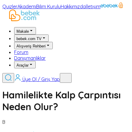
Quizler
Akademi
Bilim Kurulu
Hakkımızda
İletişim
Makale
bebek.com TV
Alışveriş Rehberi
Forum
Danışmanlıklar
Araçlar
Üye Ol / Giriş Yap
Hamilelikte Kalp Çarpıntısı
Neden Olur?
B