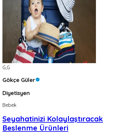
G,G
Gökçe Güler
Diyetisyen
Bebek
Seyahatinizi Kolaylaştıracak
Beslenme Ürünleri