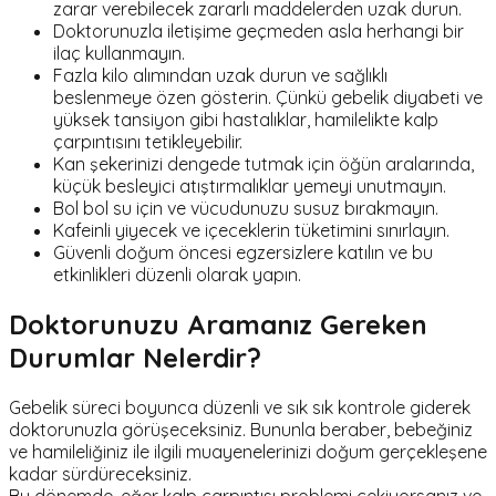
zarar verebilecek zararlı maddelerden uzak durun.
Doktorunuzla iletişime geçmeden asla herhangi bir
ilaç kullanmayın.
Fazla kilo alımından uzak durun ve sağlıklı
beslenmeye özen gösterin. Çünkü gebelik diyabeti ve
yüksek tansiyon gibi hastalıklar, hamilelikte kalp
çarpıntısını tetikleyebilir.
Kan şekerinizi dengede tutmak için öğün aralarında,
küçük besleyici atıştırmalıklar yemeyi unutmayın.
Bol bol su için ve vücudunuzu susuz bırakmayın.
Kafeinli yiyecek ve içeceklerin tüketimini sınırlayın.
Güvenli doğum öncesi egzersizlere katılın ve bu
etkinlikleri düzenli olarak yapın.
Doktorunuzu Aramanız Gereken
Durumlar Nelerdir?
Gebelik süreci boyunca düzenli ve sık sık kontrole giderek
doktorunuzla görüşeceksiniz. Bununla beraber, bebeğiniz
ve hamileliğiniz ile ilgili muayenelerinizi doğum gerçekleşene
kadar sürdüreceksiniz.
Bu dönemde, eğer kalp çarpıntısı problemi çekiyorsanız ve