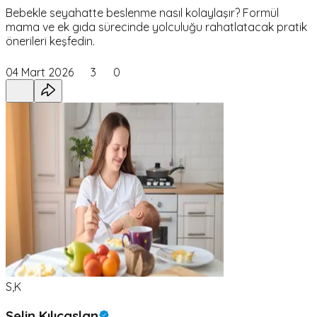
Bebekle seyahatte beslenme nasıl kolaylaşır? Formül
mama ve ek gıda sürecinde yolculuğu rahatlatacak pratik
önerileri keşfedin.
04 Mart 2026
3
0
S,K
Selin Kılıçaslan