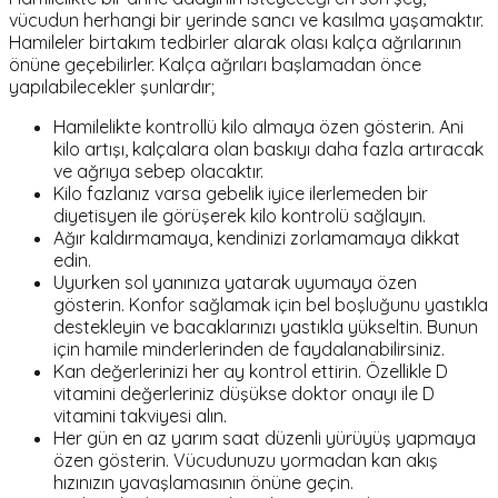
vücudun herhangi bir yerinde sancı ve kasılma yaşamaktır.
Hamileler birtakım tedbirler alarak olası kalça ağrılarının
önüne geçebilirler. Kalça ağrıları başlamadan önce
yapılabilecekler şunlardır;
Hamilelikte kontrollü kilo almaya özen gösterin. Ani
kilo artışı, kalçalara olan baskıyı daha fazla artıracak
ve ağrıya sebep olacaktır.
Kilo fazlanız varsa gebelik iyice ilerlemeden bir
diyetisyen ile görüşerek kilo kontrolü sağlayın.
Ağır kaldırmamaya, kendinizi zorlamamaya dikkat
edin.
Uyurken sol yanınıza yatarak uyumaya özen
gösterin. Konfor sağlamak için bel boşluğunu yastıkla
destekleyin ve bacaklarınızı yastıkla yükseltin. Bunun
için hamile minderlerinden de faydalanabilirsiniz.
Kan değerlerinizi her ay kontrol ettirin. Özellikle D
vitamini değerleriniz düşükse doktor onayı ile D
vitamini takviyesi alın.
Her gün en az yarım saat düzenli yürüyüş yapmaya
özen gösterin. Vücudunuzu yormadan kan akış
hızınızın yavaşlamasının önüne geçin.