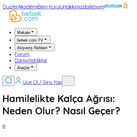
Quizler
Akademi
Bilim Kurulu
Hakkımızda
İletişim
Makale
bebek.com TV
Alışveriş Rehberi
Forum
Danışmanlıklar
Araçlar
Üye Ol / Giriş Yap
Hamilelikte Kalça Ağrısı:
Neden Olur? Nasıl Geçer?
B