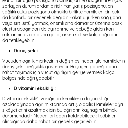
Rahat bir uyku pozisyonu bulmak, anne adaylarını en çok
zorlayan durumlardan biridir. Yan yatış pozisyonu, en
sağlıklı uyku pozisyonu olmakla birlikte hamileler için çok
da konforlu bir seçenek değildir. Fakat uyurken sağ yana
veya sırt üstü yatmak, önemli ana damarlar üzerine baskı
oluşturacağından dolayı rahme ve bebeğe giden kan
miktarının azalmasına yol açarken sırt ve kalça ağrılarını
da tetikleyebilir.
Duruş şekli:
Vücudun ağırlık merkezinin değişmesi nedeniyle hamilelerin
duruş şekli değişiklik gösterebilir. Büyüyen göbeği daha
rahat taşımak için vücut ağırlığını geriye vermek kalça
bölgesinde ağrı yapabilir.
D vitamini eksikliği:
D vitamini eksikliği varlığında kemiklerin dayanıklılığı
azalacağından ağrı miktarında artış olabilir. Hamileler ağrı
şikâyetlerini azaltmak için bu ağrıların kaynağını bilmek
durumundadır. Nedeni ortadan kaldırabilecek tedbirler
alındığında daha rahat bir gebelik geçirilebilir.