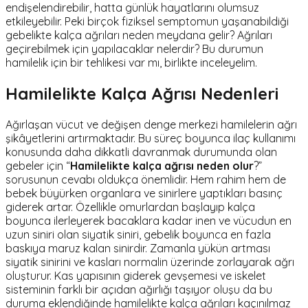
endişelendirebilir, hatta günlük hayatlarını olumsuz
etkileyebilir. Peki birçok fiziksel semptomun yaşanabildiği
gebelikte kalça ağrıları neden meydana gelir? Ağrıları
geçirebilmek için yapılacaklar nelerdir? Bu durumun
hamilelik için bir tehlikesi var mı, birlikte inceleyelim.
Hamilelikte Kalça Ağrısı Nedenleri
Ağırlaşan vücut ve değişen denge merkezi hamilelerin ağrı
şikâyetlerini artırmaktadır. Bu süreç boyunca ilaç kullanımı
konusunda daha dikkatli davranmak durumunda olan
gebeler için “
Hamilelikte kalça ağrısı neden olur
?”
sorusunun cevabı oldukça önemlidir. Hem rahim hem de
bebek büyürken organlara ve sinirlere yaptıkları basınç
giderek artar. Özellikle omurlardan başlayıp kalça
boyunca ilerleyerek bacaklara kadar inen ve vücudun en
uzun siniri olan siyatik siniri, gebelik boyunca en fazla
baskıya maruz kalan sinirdir. Zamanla yükün artması
siyatik sinirini ve kasları normalin üzerinde zorlayarak ağrı
oluşturur. Kas yapısının giderek gevşemesi ve iskelet
sisteminin farklı bir açıdan ağırlığı taşıyor oluşu da bu
duruma eklendiğinde hamilelikte kalça ağrıları kaçınılmaz