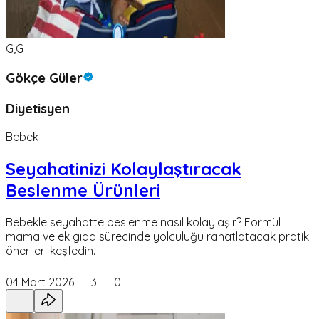
G,G
Gökçe Güler
Diyetisyen
Bebek
Seyahatinizi Kolaylaştıracak
Beslenme Ürünleri
Bebekle seyahatte beslenme nasıl kolaylaşır? Formül
mama ve ek gıda sürecinde yolculuğu rahatlatacak pratik
önerileri keşfedin.
04 Mart 2026
3
0