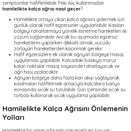
semptomlar hafifletilebilir. Peki ilaç kullanmadan
hamilelikte kalça ağrısı nasıl geçer
?
Hamilelikte ortaya çıkan kalça ağrısını gidermek için
günlük olarak hafif egzersizler uygulanabilir. Kasılan
bölgeyi rahatlatmaya yönelik esnetme hareketleri ile
çözüm sağlanabilir. Ancak bu aşamada egzersiz
hareketlerini yaparken dikkatli olmak, vücudu
zorlayan hareketlerden kaçınmak gerekir.
Hafif egzersizlere ek olarak ağrıyan bölgeye masaj
uygulaması yapılabilir. Kalçadaki baskıya maruz
kalan noktalar masaj sayesinde rahatlayacak ve
ağrı hissi azalacaktır.
Ağrıyan bölgeye daha fazla kan akışı sağlayarak
kasılmaları hafifletmek amacıyla kalçalara banyo
esnasında sıcak su tutulabilir. Gün içerisinde sıcak su
torbası kullanarak sıcak uygulama yapılabilir.
Hamilelikte Kalça Ağrısını Önlemenin
Yolları
Hamilelikte bir anne adayının isteyeceği en son şey,