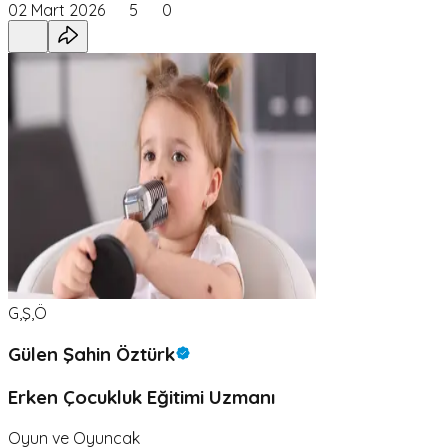
02 Mart 2026
5
0
G,Ş,Ö
Gülen Şahin Öztürk
Erken Çocukluk Eğitimi Uzmanı
Oyun ve Oyuncak