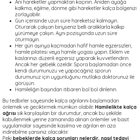
Ani hareketler yapmaktan kaçının. Aniden ayağa
kalkma, eğilme, dönme gibi hareketler kalça bölgenizi
zorlayabilir.
Gün içerisinde uzun süre hareketsiz kalmayın.
Oturarak çalışan biriyseniz belli aralıklarla kalkıp
yürümeye çalışın. Aynı pozisyonda uzun süre
oturmayın.
Her gün aşırıya kaçmadan hafif hamile egzersizleri,
hamile pilatesi veya hamile yogası yapın. Eklem ve
kaslarınızı düzenli egzersiz yaparak kuvvetlendirin.
Ancak her gebelik özeldir. Spora başlamadan önce
kendi durumunuzu ve yapacağınız sporun
durumunuz için uygunluğunu mutlaka doktorunuz ile
görüşün.
Hamileliğin başından itibaren bol bol dinlenin.
Bu tedbirler sayesinde kalça ağrılarını başlamadan
önlemek ve geciktirmek mümkün olabilir.
Hamilelikte kalça
ağrısı
sık karşılaşılan bir durumdur, ancak bu şekilde
kabullenmek yerine zamanında alınan önlemler ve basit
uygulamalar sayesinde kasılma ve ağrıları en aza
indirebilme şansınız olacaktır.
Peki
bebeklerde kalça sorunları nelerdir, nasıl tedavi