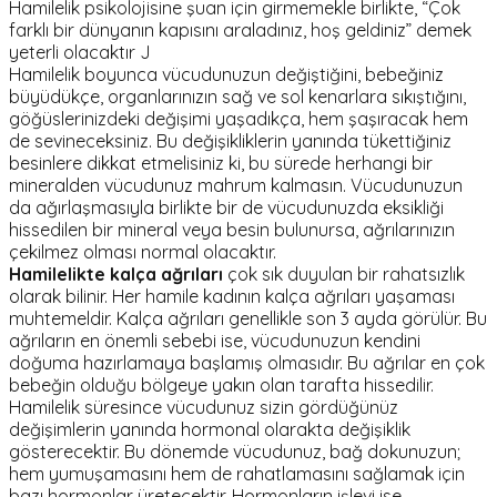
Hamilelik psikolojisine şuan için girmemekle birlikte, “Çok
farklı bir dünyanın kapısını araladınız, hoş geldiniz” demek
yeterli olacaktır J
Hamilelik boyunca vücudunuzun değiştiğini, bebeğiniz
büyüdükçe, organlarınızın sağ ve sol kenarlara sıkıştığını,
göğüslerinizdeki değişimi yaşadıkça, hem şaşıracak hem
de sevineceksiniz. Bu değişikliklerin yanında tükettiğiniz
besinlere dikkat etmelisiniz ki, bu sürede herhangi bir
mineralden vücudunuz mahrum kalmasın. Vücudunuzun
da ağırlaşmasıyla birlikte bir de vücudunuzda eksikliği
hissedilen bir mineral veya besin bulunursa, ağrılarınızın
çekilmez olması normal olacaktır.
Hamilelikte kalça ağrıları
çok sık duyulan bir rahatsızlık
olarak bilinir. Her hamile kadının kalça ağrıları yaşaması
muhtemeldir. Kalça ağrıları genellikle son 3 ayda görülür. Bu
ağrıların en önemli sebebi ise, vücudunuzun kendini
doğuma hazırlamaya başlamış olmasıdır. Bu ağrılar en çok
bebeğin olduğu bölgeye yakın olan tarafta hissedilir.
Hamilelik süresince vücudunuz sizin gördüğünüz
değişimlerin yanında hormonal olarakta değişiklik
gösterecektir. Bu dönemde vücudunuz, bağ dokunuzun;
hem yumuşamasını hem de rahatlamasını sağlamak için
bazı hormonlar üretecektir. Hormonların işlevi ise