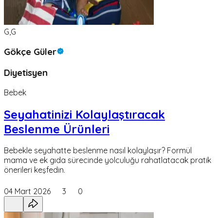
G,G
Gökçe Güler
Diyetisyen
Bebek
Seyahatinizi Kolaylaştıracak
Beslenme Ürünleri
Bebekle seyahatte beslenme nasıl kolaylaşır? Formül
mama ve ek gıda sürecinde yolculuğu rahatlatacak pratik
önerileri keşfedin.
04 Mart 2026
3
0