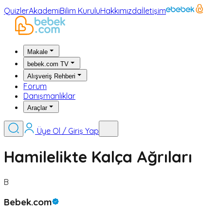
Quizler
Akademi
Bilim Kurulu
Hakkımızda
İletişim
Makale
bebek.com TV
Alışveriş Rehberi
Forum
Danışmanlıklar
Araçlar
Üye Ol / Giriş Yap
Hamilelikte Kalça Ağrıları
B
Bebek.com