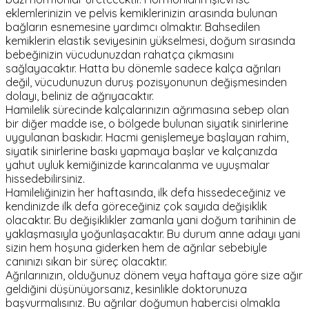
eklemlerinizin ve pelvis kemiklerinizin arasında bulunan
bağların esnemesine yardımcı olmaktır. Bahsedilen
kemiklerin elastik seviyesinin yükselmesi, doğum sırasında
bebeğinizin vücudunuzdan rahatça çıkmasını
sağlayacaktır. Hatta bu dönemle sadece kalça ağrıları
değil, vücudunuzun duruş pozisyonunun değişmesinden
dolayı, beliniz de ağrıyacaktır.
Hamilelik sürecinde kalçalarınızın ağrımasına sebep olan
bir diğer madde ise, o bölgede bulunan siyatik sinirlerine
uygulanan baskıdır. Hacmi genişlemeye başlayan rahim,
siyatik sinirlerine baskı yapmaya başlar ve kalçanızda
yahut uyluk kemiğinizde karıncalanma ve uyuşmalar
hissedebilirsiniz.
Hamileliğinizin her haftasında, ilk defa hissedeceğiniz ve
kendinizde ilk defa göreceğiniz çok sayıda değişiklik
olacaktır. Bu değişiklikler zamanla yani doğum tarihinin de
yaklaşmasıyla yoğunlaşacaktır. Bu durum anne adayı yani
sizin hem hoşuna giderken hem de ağrılar sebebiyle
canınızı sıkan bir süreç olacaktır.
Ağrılarınızın, olduğunuz dönem veya haftaya göre size ağır
geldiğini düşünüyorsanız, kesinlikle doktorunuza
başvurmalısınız. Bu ağrılar doğumun habercisi olmakla