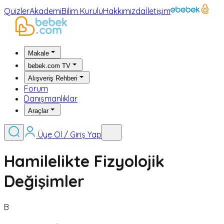
Quizler
Akademi
Bilim Kurulu
Hakkımızda
İletişim
Makale
bebek.com TV
Alışveriş Rehberi
Forum
Danışmanlıklar
Araçlar
Üye Ol / Giriş Yap
Hamilelikte Fizyolojik
Değişimler
B