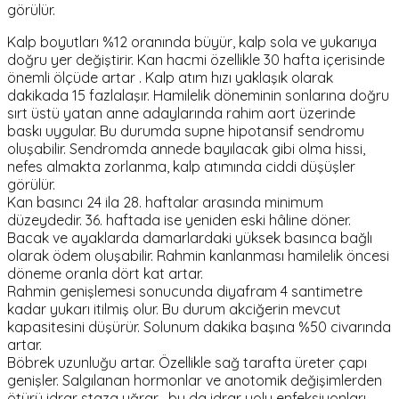
görülür.
Kalp boyutları %12 oranında büyür, kalp sola ve yukarıya
doğru yer değiştirir. Kan hacmi özellikle 30 hafta içerisinde
önemli ölçüde artar . Kalp atım hızı yaklaşık olarak
dakikada 15 fazlalaşır. Hamilelik döneminin sonlarına doğru
sırt üstü yatan anne adaylarında rahim aort üzerinde
baskı uygular. Bu durumda supne hipotansif sendromu
oluşabilir. Sendromda annede bayılacak gibi olma hissi,
nefes almakta zorlanma, kalp atımında ciddi düşüşler
görülür.
Kan basıncı 24 ila 28. haftalar arasında minimum
düzeydedir. 36. haftada ise yeniden eski hâline döner.
Bacak ve ayaklarda damarlardaki yüksek basınca bağlı
olarak ödem oluşabilir. Rahmin kanlanması hamilelik öncesi
döneme oranla dört kat artar.
Rahmin genişlemesi sonucunda diyafram 4 santimetre
kadar yukarı itilmiş olur. Bu durum akciğerin mevcut
kapasitesini düşürür. Solunum dakika başına %50 civarında
artar.
Böbrek uzunluğu artar. Özellikle sağ tarafta üreter çapı
genişler. Salgılanan hormonlar ve anotomik değişimlerden
ötürü idrar staza uğrar , bu da idrar yolu enfeksiyonları