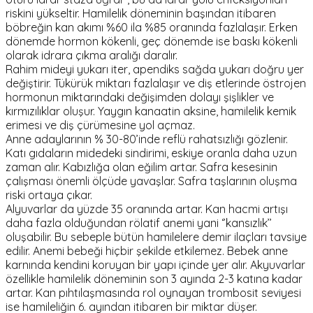
riskini yükseltir. Hamilelik döneminin başından itibaren
böbreğin kan akımı %60 ila %85 oranında fazlalaşır. Erken
dönemde hormon kökenli, geç dönemde ise baskı kökenli
olarak idrara çıkma aralığı daralır.
Rahim mideyi yukarı iter, apendiks sağda yukarı doğru yer
değiştirir. Tükürük miktarı fazlalaşır ve diş etlerinde östrojen
hormonun miktarındaki değişimden dolayı şişlikler ve
kırmızılıklar oluşur. Yaygın kanaatin aksine, hamilelik kemik
erimesi ve diş çürümesine yol açmaz.
Anne adaylarının % 30-80’inde reflü rahatsızlığı gözlenir.
Katı gıdaların midedeki sindirimi, eskiye oranla daha uzun
zaman alır. Kabızlığa olan eğilim artar. Safra kesesinin
çalışması önemli ölçüde yavaşlar. Safra taşlarının oluşma
riski ortaya çıkar.
Alyuvarlar da yüzde 35 oranında artar. Kan hacmi artışı
daha fazla olduğundan rölatif anemi yani ‘’kansızlık’’
oluşabilir. Bu sebeple bütün hamilelere demir ilaçları tavsiye
edilir. Anemi bebeği hiçbir şekilde etkilemez. Bebek anne
karnında kendini koruyan bir yapı içinde yer alır. Akyuvarlar
özellikle hamilelik döneminin son 3 ayında 2-3 katına kadar
artar. Kan pıhtılaşmasında rol oynayan trombosit seviyesi
ise hamileliğin 6. ayından itibaren bir miktar düşer.