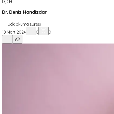
D,D,H
Dr. Deniz Handizdar
3
dk okuma süresi
18 Mart 2024
0
0