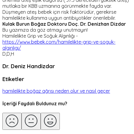
önemlisi ateş eşlik ediyorsa ( 37.5 dereceden yüksek ateş)
mutlaka bir KBB uzmanına görünmekte fayda var.
Düşmeyen ateş bebek için risk faktörüdür, gerekirse
hamilelikte kullanıma uygun antibiyotikler önerilebilir.
Kulak Burun Boğaz Doktoru Doç. Dr. Denizhan Dizdar
Bu yazımıza da göz atmayı unutmayın!
Hamilelikte Grip ve Soğuk Algınlığı -
https://www.bebek.com/hamilelikte-grip-ve-soguk-
alginligi/
D,D,H
Dr. Deniz Handizdar
Etiketler
hamilelikte boğaz ağrısı neden olur ve nasıl geçer
İçeriği Faydalı Buldunuz mu?