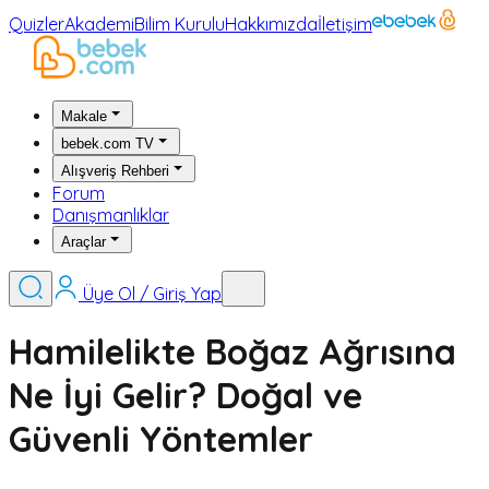
Quizler
Akademi
Bilim Kurulu
Hakkımızda
İletişim
Makale
bebek.com TV
Alışveriş Rehberi
Forum
Danışmanlıklar
Araçlar
Üye Ol / Giriş Yap
Hamilelikte Boğaz Ağrısına
Ne İyi Gelir? Doğal ve
Güvenli Yöntemler